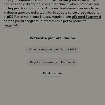
un segno indelebile. Oppure mostra la tua gratitudine con un
piccolo regalo da donna, come
orecchini a lobo
e
bracciali
con
un leggero tocco di colore. Abbiamo tantissime idee regalo per
la donna speciale della tua vita. In dubbio su cosa può piacerle
di più? Per semplificare il tutto, regalale una
gift card Swarovski
perchè possa scegliere lei stessa il suo pezzo preferito.
Leggi tutto
Potrebbe piacerti anche
Gioielli e accessori per l'estate 2026
Regali e decorazioni di Halloween
Mostra altro
Accessori e soggetti Stregatto
Ariana Grande x Swarovski Capsule Collection
Collezione Alice nel Paese delle meraviglie