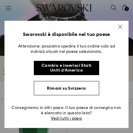
Accesskeys list
0
0 - Header
1 - Main content
2 - Footer
Swarovski è disponibile nel tuo paese
3 - Filter
Attenzione: possiamo spedire il tuo ordine solo ad
indirizzi situati nel paese selezionato.
4 - Search results
Regali per lei
Cambia e inserisci Stati
Uniti d'America
Esplora la nostra collezione di regali per lei. Per San Valentino o per la
Festa...
Leggi tutto
Rimani su Svizzera
129 risultati
Filtri
Ordina per
Filtri
Ordina
per
Consegniamo in altri paesi. Il tuo paese di consegna non
è elencato in questa lista?
Vedi tutti i paesi