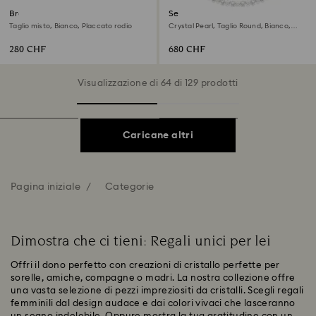
Braccialetto Mesmera
Set Matrix
Taglio misto, Bianco, Placcato rodio
Crystal Pearl, Taglio Round, Bianco,
Placcato rodio
280 CHF
680 CHF
Visualizzazione di 64 di 129 prodotti
Caricane altri
Pagina iniziale
Categorie
Dimostra che ci tieni: Regali unici per lei
Offri il dono perfetto con creazioni di cristallo perfette per
sorelle, amiche, compagne o madri. La nostra collezione offre
una vasta selezione di pezzi impreziositi da cristalli. Scegli regali
femminili dal design audace e dai colori vivaci che lasceranno