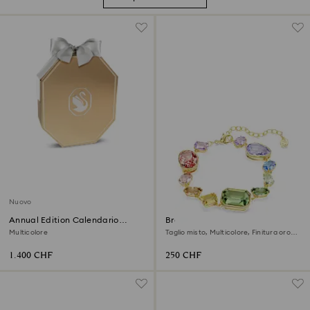
Nuovo
Annual Edition Calendario
Braccialetto Gema
dell’Avvento 2026
Multicolore
Taglio misto, Multicolore, Finitura oro
18K
1.400 CHF
250 CHF