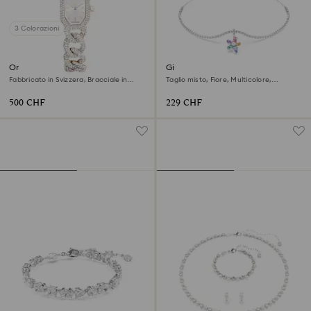
3 Colorazioni
Orologio Dextera chain
Girocollo Ariana Grande x
Swarovski
Fabbricato in Svizzera, Bracciale in
Taglio misto, Fiore, Multicolore,
cristallo, Bianco, Finitura in tonalità
Placcato rodio
champagne dorato
500 CHF
229 CHF