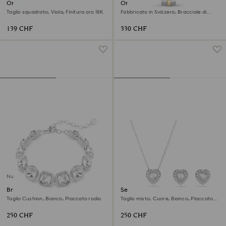
Orecchini pendenti Millenia
Orologio Cosmopolitan
Taglio squadrato, Viola, Finitura oro 18K
Fabbricato in Svizzera, Bracciale di
metallo, Tono argentato, Mix di finiture
139 CHF
330 CHF
Nuovo
Braccialetto Una Angelic
Set Ariana Grande x Swarovski
Taglio Cushion, Bianco, Placcato rodio
Taglio misto, Cuore, Bianco, Placcato
rodio
250 CHF
250 CHF