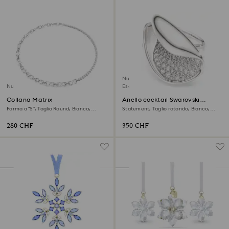
Nuovo
Nuovo
Esclusiva online
Collana Matrix
Anello cocktail Swarovski
Classica
Forma a “S”, Taglio Round, Bianca,
Statement, Taglio rotondo, Bianco,
Placcato rodio
Argento sterling
280 CHF
350 CHF