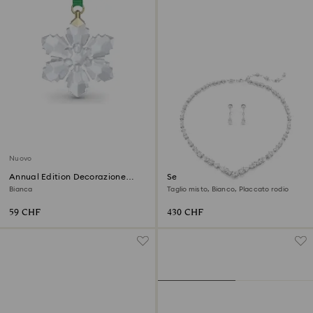
Nuovo
Annual Edition Decorazione
Set Mesmera
Little Snowflake 2026
Bianca
Taglio misto, Bianco, Placcato rodio
59 CHF
430 CHF