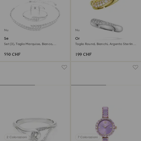
Nuovo
Nuovo
Set Mesmera
Orecchini ear cuff Swarovski
Classica
Set (3), Taglio Marquise, Bianco,
Taglio Round, Bianchi, Argento Sterling,
Placcato rodio
finitura oro 18K
550 CHF
199 CHF
2 Colorazioni
7 Colorazioni