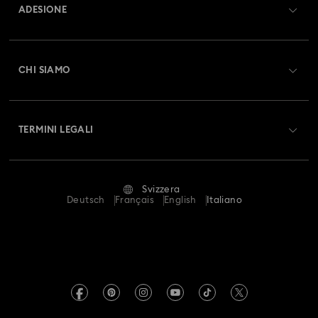
ADESIONE
Collezione Luna
Collezione Matrix
Stato dell'ordine
Registrati
Collezione Matrix Tennis
Collezione Matrix Vittore
Saldo Carta Regalo
CHI SIAMO
Swarovski Club
Collezione Mesmera
Collezione Millenia
Spedizioni
A proposito di Swarovski
Swarovski Crystal Society (SCS)
Resi & Cambi
Collezione Numina
Collezione Orbita
TERMINI LEGALI
Lavora con noi
Stato della riparazione
Condizioni D’Uso
Collezione Signum
Collezione Stilla
Alumni Community
Svizzera
Contatto
Termini & Condizioni
Deutsch
Français
English
Italiano
Collezione Swan
Collezione Una
For Professionals
Calcola la tua taglia
Informativa Sulla Privacy
Collezione di accessori e soggetti Marvel
Mappa Del Sito
Cerca il store più vicino
Informazioni Legali
Swarovski Created Diamonds
Collezione di gioielli e personaggi Black Panther
Prenota un appuntamento
Informazioni sul REACH
Kristallwelten