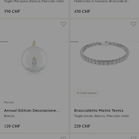
Taglio Marquise, Bianca, Placcato rodio
Fabbricato in Svizzera, Bracciale di
metallo, Tono argentato, Acciaio
inossidabile
350 CHF
430 CHF
4 Colorazioni
Nuovo
Annual Edition Decorazione
Braccialetto Matrix Tennis
Pallina 2026
Bianca
Taglio tondo, Bianco, Placcato rodio
129 CHF
229 CHF