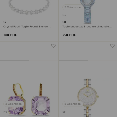
2 Colorazioni
Nuovo
Girocollo Ariana Grande x
Orologio Matrix octagon
Swarovski
Crystal Pearl, Taglio Round, Bianco,
Taglio baguette, Bracciale di metallo,
Placcato rodio
Blu, Acciaio inossidabile
280 CHF
750 CHF
2 Colorazioni
3 Colorazioni
Nuovo
Esclusiva online