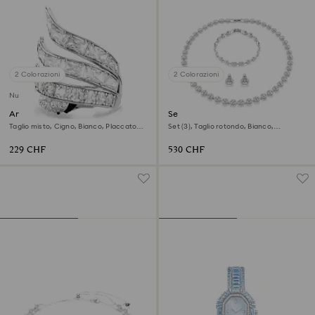
2 Colorazioni
2 Colorazioni
Nuovo
Anello cocktail Vienna
Set Una Angelic
Taglio misto, Cigno, Bianco, Placcato
Set (3), Taglio rotondo, Bianco,
rodio
Placcato rodio
229 CHF
530 CHF