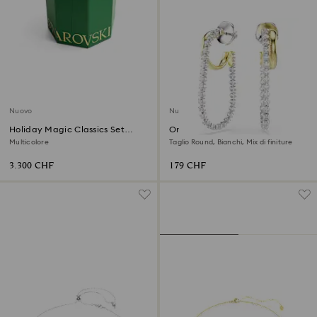
Nuovo
Nuovo
Holiday Magic Classics Set
Orecchini Hyperbola
Decorazioni per Albero di
Multicolore
Taglio Round, Bianchi, Mix di finiture
Natale
3.300 CHF
179 CHF