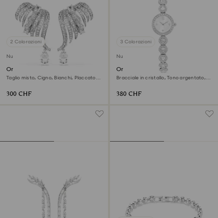
2 Colorazioni
3 Colorazioni
Nuovo
Nuovo
Orecchini a clip Vienna
Orologio Una Angelic
Taglio misto, Cigno, Bianchi, Placcato
Bracciale in cristallo, Tono argentato,
rodio
Acciaio inossidabile
300 CHF
380 CHF