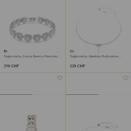
Braccialetto Ariana Grande x
Collana a Y Ariana Grande x
Swarovski
Swarovski
Taglio misto, Cuore, Bianco, Placcato
Taglio misto, Libellula, Multicolore,
rodio
Placcato rodio
250 CHF
229 CHF