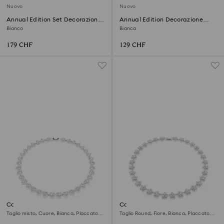
Nuovo
Nuovo
Annual Edition Set Decorazioni
Annual Edition Decorazione
2026
Campanella 2026
Bianco
Bianca
179 CHF
129 CHF
Collana Ariana Grande x
Collana Ariana Grande x
Swarovski
Swarovski
Taglio misto, Cuore, Bianca, Placcato
Taglio Round, Fiore, Bianca, Placcato
rodio
rodio