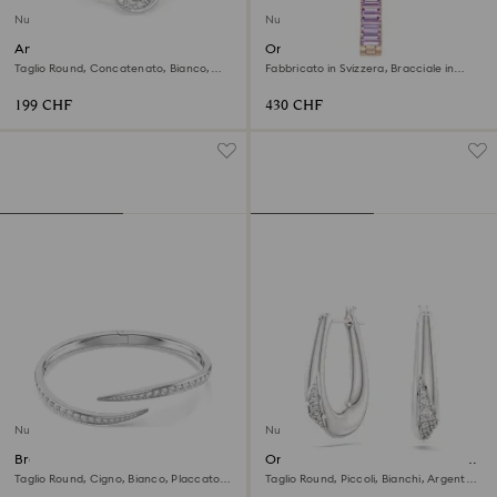
Nuovo
Nuovo
Anello Swarovski Classica
Orologio Matrix bangle
Taglio Round, Concatenato, Bianco,
Fabbricato in Svizzera, Bracciale in
Argento sterling
cristallo, Viola, Finitura in tonalità
champagne dorato
199 CHF
430 CHF
Nuovo
Nuovo
Bracciale rigido Vienna
Orecchini a cerchio Swarovski
Classica
Taglio Round, Cigno, Bianco, Placcato
Taglio Round, Piccoli, Bianchi, Argento
rodio
sterling