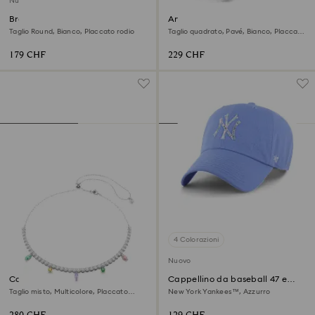
Nuovo
Bracciale rigido Matrix
Anello cocktail Stilla
Taglio Round, Bianco, Placcato rodio
Taglio quadrato, Pavé, Bianco, Placcato
rodio
179 CHF
229 CHF
4 Colorazioni
Nuovo
Collana Ariana Grande x
Cappellino da baseball 47 e
Swarovski
MLB® – Edizione Limitata
Taglio misto, Multicolore, Placcato
New York Yankees™, Azzurro
rodio