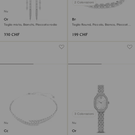
2 Colorazioni
Nuovo
Orecchini Mesmera
Braccialetto Una Angelic
Taglio misto, Bianchi, Placcato rodio
Taglio Round, Piccolo, Bianco, Placcato
rodio
330 CHF
199 CHF
3 Colorazioni
Nuovo
Nuovo
Collana Mesmera
Orologio Dextera octagon