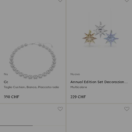
Nuovo
Nuovo
Collana Una Angelic
Annual Edition Set Decorazioni
35° Anniversario 2026
Taglio Cushion, Bianca, Placcato rodio
Multicolore
350 CHF
229 CHF