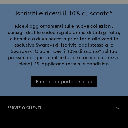
Collezione Angelic
Collezione Chroma
Iscriviti e ricevi il 10% di sconto*
Collezione Constella
Collezione Curiosa
Ricevi aggiornamenti sulle nuove collezioni,
consigli di stile e idee regalo prima di tutti gli altri,
e beneficia di un accesso prioritario alle vendite
Collezione Dextera
Collezione Disney Classics
esclusive Swarovski. Iscriviti oggi stesso allo
Swarovski Club e ricevi il 10% di sconto* sul tuo
Collezione Dulcis
Collezione Florere
prossimo acquisto online (solo su articoli a prezzo
pieno).
*Si applicano termini e condizioni
Collezione Gema
Collezione Harmonia
Entra a far parte del club
Collezione Holiday Magic
Collezione Hyperbola
Collezione Idyllia
Collezione Idyllia Lilia
SERVIZIO CLIENTI
Collezione Imber
Collezione Lucent
Panoramica Servizio clienti