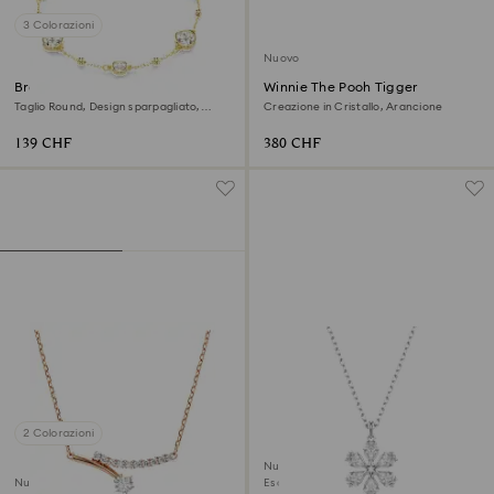
3 Colorazioni
Nuovo
Braccialetto Imber
Winnie The Pooh Tigger
Taglio Round, Design sparpagliato,
Creazione in Cristallo, Arancione
Bianco, Finitura oro 18K
139 CHF
380 CHF
2 Colorazioni
Nuovo
Nuovo
Esclusiva online