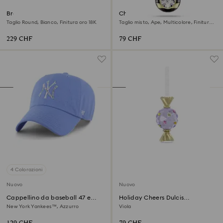
Braccialetto Una Angelic
Charm Idyllia
Taglio Round, Bianco, Finitura oro 18K
Taglio misto, Ape, Multicolore, Finitura
oro 18K
229 CHF
79 CHF
4 Colorazioni
Nuovo
Nuovo
Cappellino da baseball 47 e
Holiday Cheers Dulcis
MLB® – Edizione Limitata
Decorazione Caramella
New York Yankees™, Azzurro
Viola