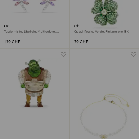
Orecchini a lobo Ariana Grande
Charm Idyllia
x Swarovski
Taglio misto, Libellula, Multicolore,
Quadrifoglio, Verde, Finitura oro 18K
Placcato rodio
139 CHF
79 CHF