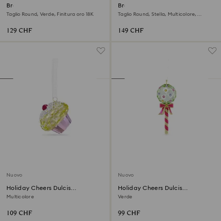
Braccialetto Dextera
Braccialetto Sublima
Taglio Round, Verde, Finitura oro 18K
Taglio Round, Stella, Multicolore,
Finitura oro 18K
129 CHF
149 CHF
Nuovo
Nuovo
Holiday Cheers Dulcis
Holiday Cheers Dulcis
Decorazione Cupcake
Decorazione Lecca Lecca
Multicolore
Verde
109 CHF
99 CHF