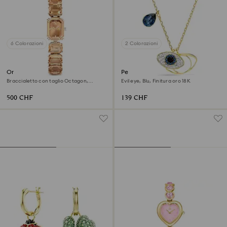
6 Colorazioni
2 Colorazioni
Orologio
Pendente Symbolica
Braccialetto con taglio Octagon,
Evil eye, Blu, Finitura oro 18K
Marrone, Finitura in tonalità
champagne dorato
500 CHF
139 CHF