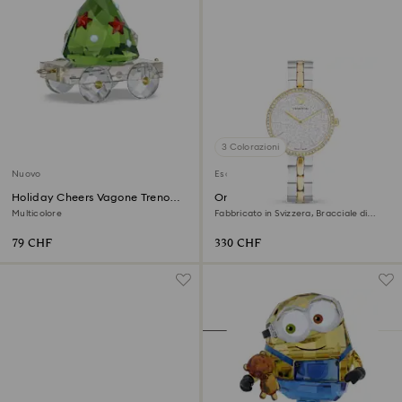
3 Colorazioni
Nuovo
Esclusiva online
Holiday Cheers Vagone Treno
Orologio Cosmopolitan
Edizione Annuale 2026
Multicolore
Fabbricato in Svizzera, Bracciale di
metallo, Tono argentato, Mix di finiture
79 CHF
330 CHF