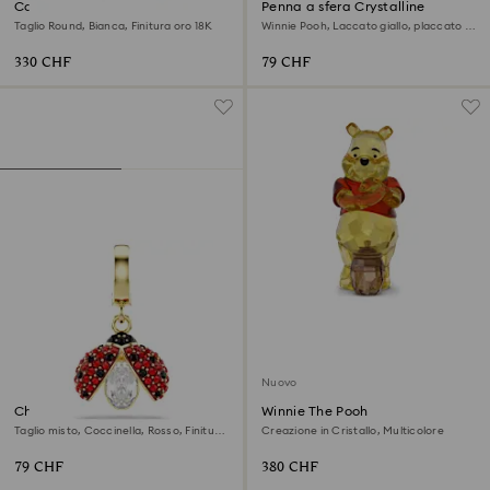
Collana Una Angelic
Penna a sfera Crystalline
Taglio Round, Bianca, Finitura oro 18K
Winnie Pooh, Laccato giallo, placcato in
tonalità oro
330 CHF
79 CHF
Nuovo
Charm Idyllia
Winnie The Pooh
Taglio misto, Coccinella, Rosso, Finitura
Creazione in Cristallo, Multicolore
oro 18K
79 CHF
380 CHF