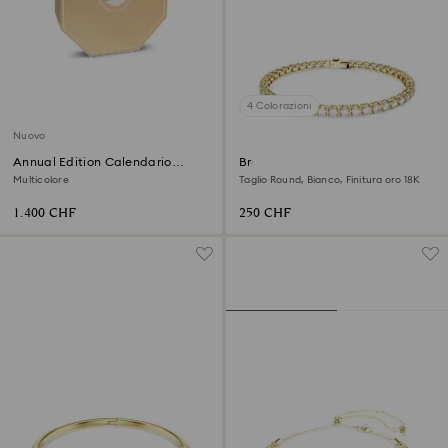
4 Colorazioni
Nuovo
Annual Edition Calendario
Bracciale Tennis Matrix
dell’Avvento 2026
Multicolore
Taglio Round, Bianco, Finitura oro 18K
1.400 CHF
250 CHF