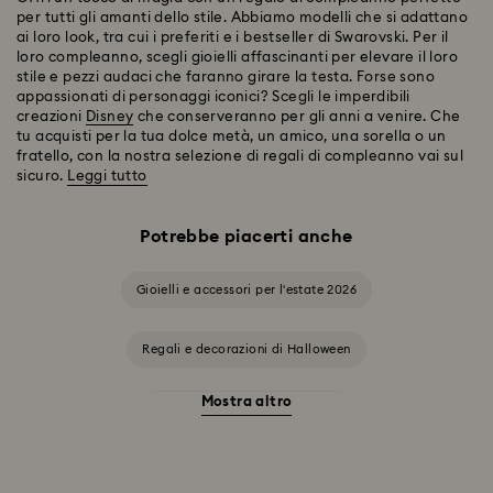
per tutti gli amanti dello stile. Abbiamo modelli che si adattano
ai loro look, tra cui i preferiti e i bestseller di Swarovski. Per il
loro compleanno, scegli gioielli affascinanti per elevare il loro
stile e pezzi audaci che faranno girare la testa. Forse sono
appassionati di personaggi iconici? Scegli le imperdibili
creazioni
Disney
che conserveranno per gli anni a venire. Che
tu acquisti per la tua dolce metà, un amico, una sorella o un
fratello, con la nostra selezione di regali di compleanno vai sul
sicuro.
Leggi tutto
Potrebbe piacerti anche
Gioielli e accessori per l'estate 2026
Regali e decorazioni di Halloween
Mostra altro
Accessori e soggetti Stregatto
Ariana Grande x Swarovski Capsule Collection