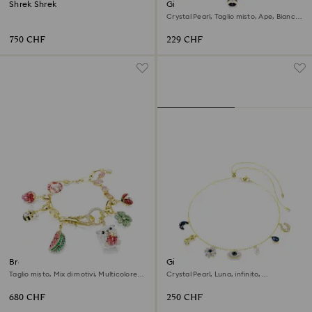
Shrek Shrek
Girocollo Idyllia
Crystal Pearl, Taglio misto, Ape, Bianco,
Finitura oro 18K
750 CHF
229 CHF
Braccialetto Idyllia
Girocollo Symbolica
Taglio misto, Mix di motivi, Multicolore,
Crystal Pearl, Luna, infinito,
Finitura oro 18K
quadrifoglio, evil eye e ferro di cavallo,
Blu, Finitura oro 18K
680 CHF
250 CHF