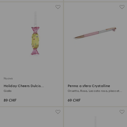
Nuovo
Holiday Cheers Dulcis
Penna a sfera Crystalline
Decorazione Caramella
Gialla
Orsetto, Rosa, Laccato rosa, placcato
color oro rosa
89 CHF
69 CHF