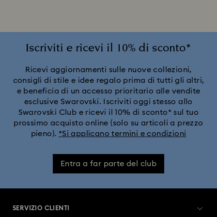
Collezione Alice nel Paese delle meraviglie
Collezione Angelic
Collezione Chroma
Iscriviti e ricevi il 10% di sconto*
Collezione Constella
Collezione Curiosa
Ricevi aggiornamenti sulle nuove collezioni,
consigli di stile e idee regalo prima di tutti gli altri,
e beneficia di un accesso prioritario alle vendite
Collezione Dextera
Collezione Disney Classics
esclusive Swarovski. Iscriviti oggi stesso allo
Swarovski Club e ricevi il 10% di sconto* sul tuo
Collezione Dulcis
Collezione Florere
prossimo acquisto online (solo su articoli a prezzo
pieno).
*Si applicano termini e condizioni
Collezione Gema
Collezione Harmonia
Entra a far parte del club
Collezione Holiday Magic
Collezione Hyperbola
Collezione Idyllia
Collezione Idyllia Lilia
SERVIZIO CLIENTI