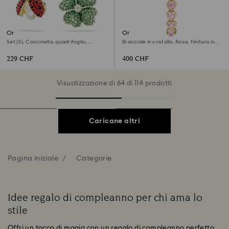
Orecchini pendenti Idyllia
Orologio Idyllia Heart
Set (3), Coccinella, quadrifoglio,
Bracciale in cristallo, Rosa, Finitura in
fragola, Multicolore, Finitura oro 18K
tono dorato
229 CHF
400 CHF
Visualizzazione di 64 di 114 prodotti
Caricane altri
Pagina iniziale
Categorie
Idee regalo di compleanno per chi ama lo
stile
Offri un tocco di magia con un regalo di compleanno perfetto