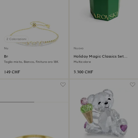
2 Colorazioni
Nuovo
Nuovo
Braccialetto Mesmera
Holiday Magic Classics Set
Decorazioni per Albero di
Taglio misto, Bianco, Finitura oro 18K
Multicolore
Natale
149 CHF
3.300 CHF