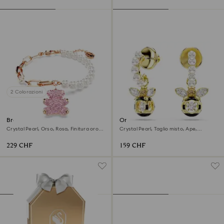
2 Colorazioni
Braccialetto Teddy
Orecchini pendenti Idyllia
Crystal Pearl, Orso, Rosa, Finitura oro
Crystal Pearl, Taglio misto, Ape,
rosa 18K
Multicolore, Finitura oro 18K
229 CHF
159 CHF