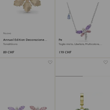
Nuovo
Annual Edition Decorazione
Pendente Ariana Grande x
Festive 2026
Swarovski
Tonalità oro
Taglio misto, Libellula, Multicolore,
Placcato rodio
89 CHF
139 CHF