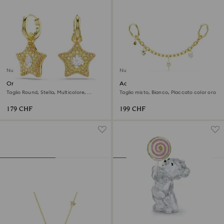
Nuovo
Nuovo
Orecchini pendenti Sublima
Accessorio per borse
Taglio Round, Stella, Multicolore,
Taglio misto, Bianco, Placcato color oro
Finitura oro 18K
179 CHF
199 CHF