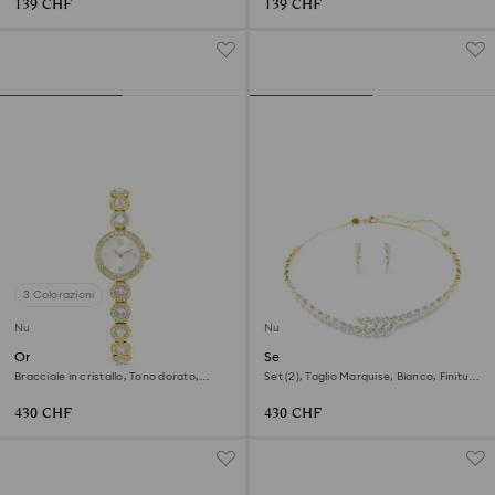
139 CHF
139 CHF
3 Colorazioni
Nuovo
Nuovo
Orologio Una Angelic
Set Mesmera
Bracciale in cristallo, Tono dorato,
Set (2), Taglio Marquise, Bianco, Finitura
Finitura in tono dorato
oro 18K
430 CHF
430 CHF