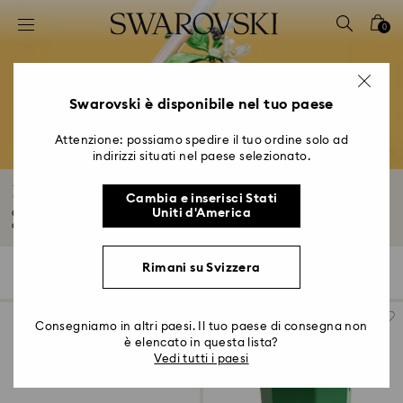
Accesskeys list
0
0 - Header
1 - Main content
2 - Footer
Swarovski è disponibile nel tuo paese
3 - Filter
Attenzione: possiamo spedire il tuo ordine solo ad
indirizzi situati nel paese selezionato.
4 - Search results
Regali di compleanno
Cambia e inserisci Stati
Uniti d'America
Quest’anno, rendi ancora più speciale il compleanno della persona a cui
offrirai...
Leggi tutto
Rimani su Svizzera
114 risultati
Filtri
Ordina per
Filtri
Ordina
per
Consegniamo in altri paesi. Il tuo paese di consegna non
è elencato in questa lista?
Vedi tutti i paesi