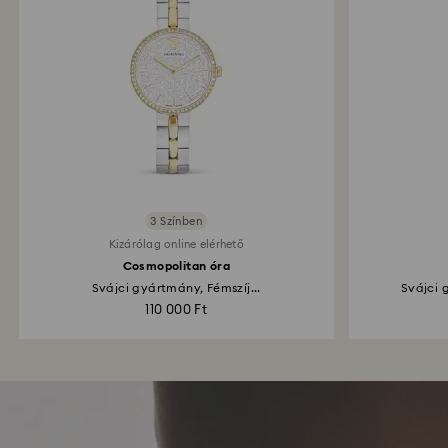
3 Színben
Kizárólag online elérhető
Cosmopolitan óra
Svájci gyártmány, Fémszíj...
Svájci 
110 000 Ft