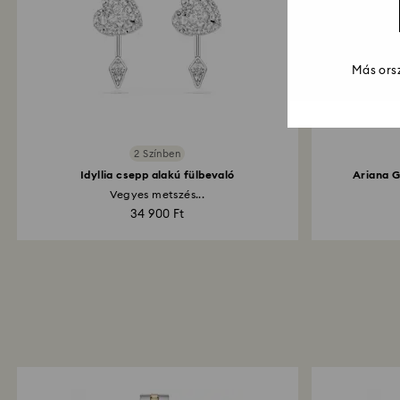
Más orsz
2 Színben
Idyllia csepp alakú fülbevaló
Ariana G
Vegyes metszés...
34 900 Ft