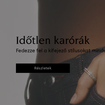
Időtlen karórák
Fedezze fel a kifejező stílusokat mind
Részletek