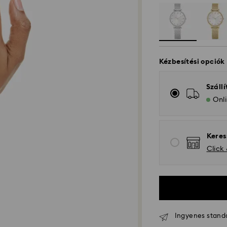
Kézbesítési opciók
Szállí
Onli
Keres
Click
Ingyenes standar