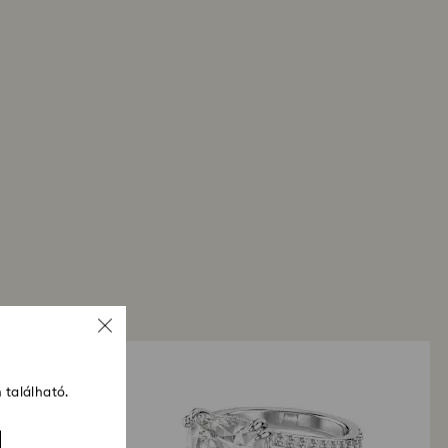
zzánk a visszáru, regisztráljuk, Önt pedig e-
, ha a csomag feldolgozásra került. A
 ezt követen az Ön pénzügyi intézetének
gően akár 3-7 munkanapot is igénybe vehet. A
al a módszerrel történik, ahogyan a megrendelés.
l számítva a teljes visszatérítési folyamat akár 3-
 vehet.
 található.