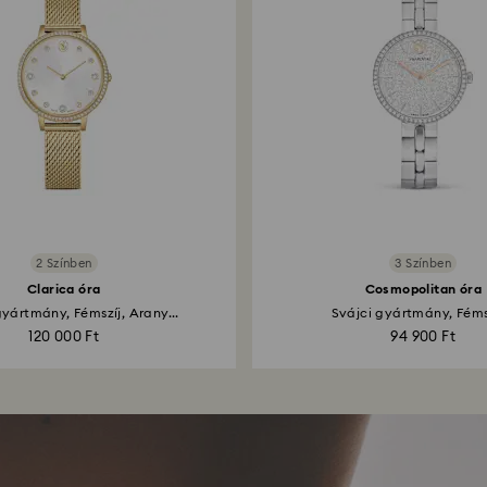
2 Színben
3 Színben
Clarica óra
Cosmopolitan óra
gyártmány, Fémszíj, Arany...
Svájci gyártmány, Fémsz
120 000 Ft
94 900 Ft