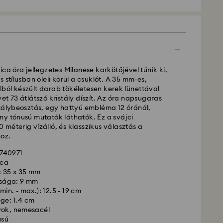
ica óra jellegzetes Milanese karkötőjével tűnik ki,
 stílusban öleli körül a csuklót. A 35 mm-es,
ból készült darab tökéletesen kerek lünettával
ítás - GLS
et 73 átlátszó kristály díszít. Az óra napsugaras
stálybeosztás, egy hattyú embléma 12 óránál,
ny tónusú mutatók láthatók. Ez a svájci
ig 10:00 óráig leadott megrendeléseket még aznap
méterig vízálló, és klasszikus választás a
szállítjuk ki.
oz.
lítási: 3 munkanap a feldolgozás és a szállítás
740971
llítási költség: HUF 2'000
ica
ás a rendelések felett: HUF 39 960
 35 x 35 mm
sága: 9 mm
si -
min. - max.): 12.5 - 19 cm
FedEx
ége: 1.4 cm
yok, nemesacél
ig, CET 14:30 óráig leadott megrendeléseket még
usú