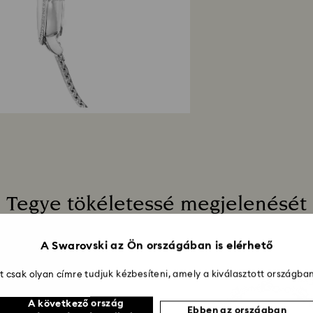
Amint beérkezik ho
mailben értesítjük
pénzvisszatérítés
útmutatásától füg
jóváírás ugyanazz
A feladás dátumátó
4 hetet is igénybe
Tegye tökéletessé megjelenését
A Swarovski az Ön országában is elérhető
 csak olyan címre tudjuk kézbesíteni, amely a kiválasztott országban
A következő ország
Ebben az országban