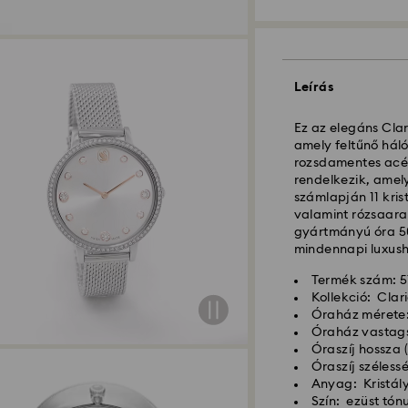
Leírás
Ez az elegáns Clar
amely feltűnő hálós
rozsdamentes acél
Hagyományos száll
rendelkezik, amely
számlapján 11 kri
valamint rózsaara
A hétfőtől péntek
gyártmányú óra 50 
dolgozzuk fel majd 
mindennapi luxush
Hagyományos kiszál
után
Termék szám: 5
Hagyományos kiszá
Kollekció: Clar
Ingyenes kiszállít
Óraház mérete:
Óraház vastag
Expressz kiszállítá
Óraszíj hossza (
Óraszíj széless
Anyag: Kristál
A hétfőtől péntek
Szín: ezüst tón