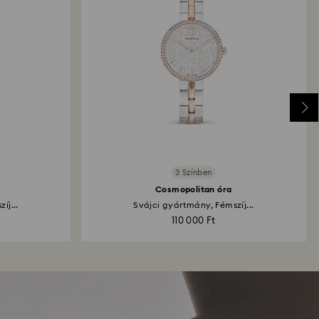
3 Színben
Cosmopolitan óra
íj...
Svájci gyártmány, Fémszíj...
110 000 Ft