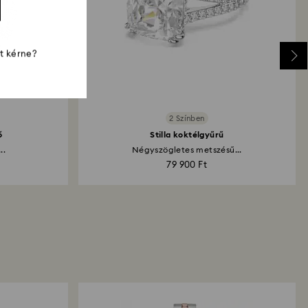
st kérne?
2 Színben
ő
Stilla koktélgyűrű
..
Négyszögletes metszésű...
79 900 Ft