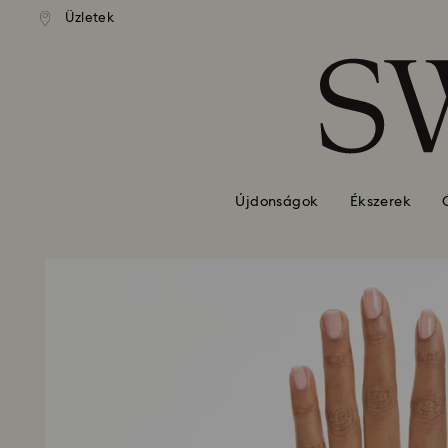
standard kiszállítás 39 960 Ft
Ingyenes standard kiszállítás 
Üzletek
Hozzáférési-kulcs lista
felett
felett
0 - Fejléc
1 – Fő tartalom
2 - Lábléc
Újdonságok
Ékszerek