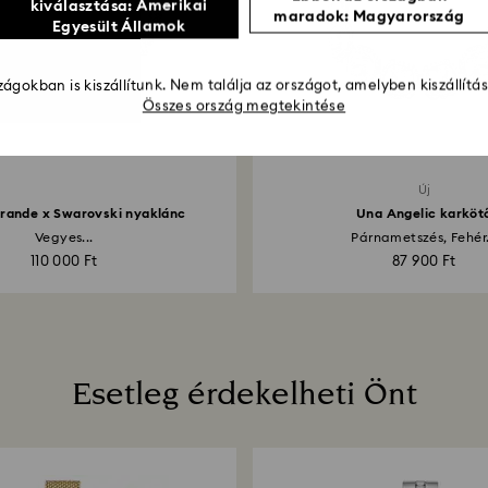
kiválasztása: Amerikai
maradok: Magyarország
Egyesült Államok
ágokban is kiszállítunk. Nem találja az országot, amelyben kiszállítá
Összes ország megtekintése
Új
rande x Swarovski nyaklánc
Una Angelic karköt
Vegyes...
Párnametszés, Fehér.
110 000 Ft
87 900 Ft
Esetleg érdekelheti Önt