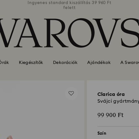
39 960 Ft
Ingyenes standard kiszállítás 39 960 Ft
Ingyenes
felett
Órák
Kiegészítők
Dekorációk
Ajándékok
A Swarov
Clarica óra
Svájci gyártmány
99 900 Ft
Szín