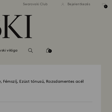
 standard kiszállítás 39 960 Ft
Ingyenes standard kiszállítás
Swarovski Club
Bejelentkezés
felett
felett
0
ski világa
0
, Fémszíj, Ezüst tónusú, Rozsdamentes acél