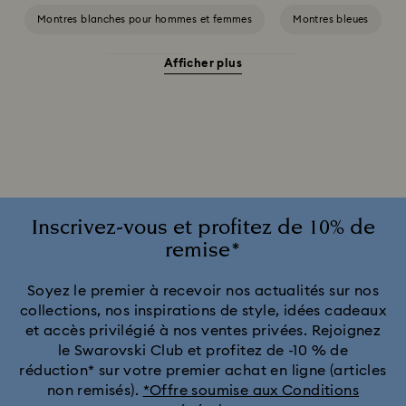
Montres blanches pour hommes et femmes
Montres bleues
Afficher plus
Montres grises
Montres noires
Montres roses pour hommes et femmes
Montres rouges
Montres ton argenté
Montres vertes pour hommes et femmes
Inscrivez-vous et profitez de 10% de
remise*
Collection Cosmopolitan
Collection Crystal Rock Oval
Soyez le premier à recevoir nos actualités sur nos
collections, nos inspirations de style, idées cadeaux
Collection Dextera Bangle
Collection Illumina
et accès privilégié à nos ventes privées. Rejoignez
le Swarovski Club et profitez de -10 % de
Collection Matrix Bangle
Collection Octea Chrono
réduction* sur votre premier achat en ligne (articles
non remisés).
*Offre soumise aux Conditions