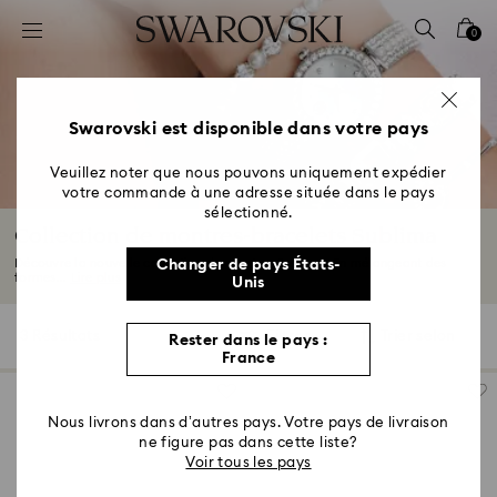
Accesskeys list
0
0 - Header
1 - Main content
2 - Footer
Swarovski est disponible dans votre pays
3 - Filter
Veuillez noter que nous pouvons uniquement expédier
votre commande à une adresse située dans le pays
4 - Search results
sélectionné.
Collection de montres-bracelets Sublima
Découvre la nouvelle collection de montres Sublima. En mélangeant des
Changer de pays États-
formes...
Lire plus
Unis
3 Résultats
Filtres
Trier selon
Rester dans le pays :
Filtres
Trier
France
selon
Nous livrons dans d’autres pays. Votre pays de livraison
ne figure pas dans cette liste?
Voir tous les pays