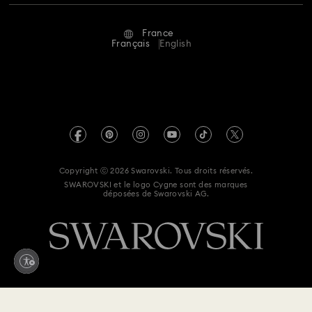
Statut de réparation
Conditions D’Utilisation
Alumni Community
Collection de montres Sublima
France
Contactez-Nous
Conditions Générales
Français
English
Pour les professionnels
Collection de montres en cristal Imber
Calculer votre taille
Politique De Confidentialité
Sitemap
Collection de montres inspirée de Millenia
Rechercher une boutique
Mention Légale
Swarovski Created Diamonds
Réservez un rendez-vous
Crystalline bangle collection de montres
Informations sur REACH
Kristallwelten
Copyright ⓒ 2026 Swarovski. Tous droits réservés.
Egalité Femmes-Hommes
Matrix Tennis Chrono collection de montres
SWAROVSKI et le logo Cygne sont des marques
Code of Conduct & Policies
déposées de Swarovski AG.
Déclaration d'accessibilité
Cadeaux pour les 11 ans de mariage
Déclaration de consentement relative à la protection des
Cadeaux pour un premier anniversaire
données
Renoncer au contrat ici
Montres couleur champagne
Montres de ton or rose