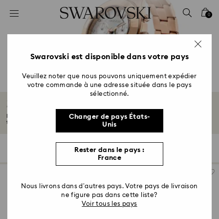
Accesskeys list
0
0 - Header
1 - Main content
2 - Footer
Swarovski est disponible dans votre pays
3 - Filter
Veuillez noter que nous pouvons uniquement expédier
votre commande à une adresse située dans le pays
4 - Search results
sélectionné.
Montres de ton or rose
De douces nuances de ton or rose transforment les montres en prodiges de
Changer de pays États-
temps...
Lire plus
Unis
59 Résultats
Filtres
Trier selon
Rester dans le pays :
Filtres
Trier
France
selon
Nous livrons dans d’autres pays. Votre pays de livraison
ne figure pas dans cette liste?
Voir tous les pays