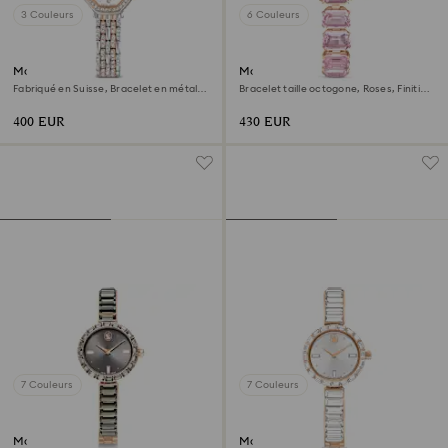
3 Couleurs
6 Couleurs
Montre Dextera octagon
Montre
Fabriqué en Suisse, Bracelet en métal,
Bracelet taille octogone, Roses, Finition
Ton argenté, Finition or rose
or rose
400 EUR
430 EUR
7 Couleurs
7 Couleurs
Montre Matrix bangle
Montre Matrix bangle