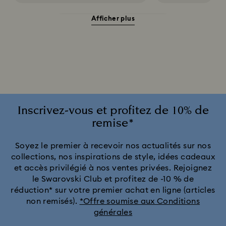
Afficher plus
Montres grises
Montres noires
Montres roses pour hommes et femmes
Montres rouges
Montres ton argenté
Montres vertes pour hommes et femmes
Inscrivez-vous et profitez de 10% de
remise*
Collection Cosmopolitan
Collection Crystal Rock Oval
Soyez le premier à recevoir nos actualités sur nos
collections, nos inspirations de style, idées cadeaux
Collection Dextera Bangle
Collection Illumina
et accès privilégié à nos ventes privées. Rejoignez
le Swarovski Club et profitez de -10 % de
Collection Matrix Bangle
Collection Octea Chrono
réduction* sur votre premier achat en ligne (articles
non remisés).
*Offre soumise aux Conditions
générales
Collection de montres Attract