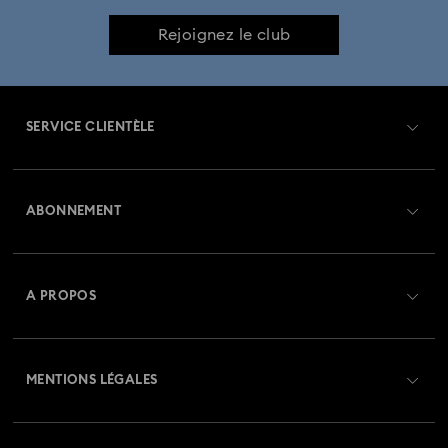
Collection de montres Crystalline Aura
Rejoignez le club
Collection de montres Dextera Octagon
SERVICE CLIENTÈLE
Collection de montres Imber Bangle
Aperçu du service clientèle
Collection de montres Imber Oval
ABONNEMENT
État de la commande
Collection de montres Matrix
Créer un compte
Solde de la carte cadeau
A PROPOS
Collection de montres Matrix Octagon
Swarovski Club
Livraisons
À propos de Swarovski
Collection de montres Matrix Pearl Bangle
Swarovski Crystal Society (SCS)
Retours et échanges
MENTIONS LÉGALES
Emploi & Carrières
Collection de montres Matrix Tennis
Statut de réparation
Conditions D’Utilisation
Alumni Community