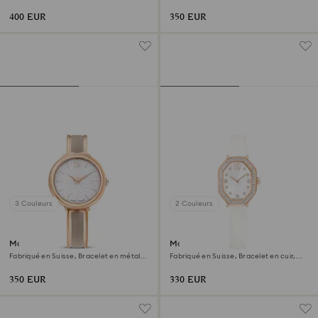
Ton doré, Finition or rose
Blanc, Finition or rose
400 EUR
350 EUR
3 Couleurs
2 Couleurs
Montre Crystalline bangle
Montre Dextera octagon
Fabriqué en Suisse, Bracelet en métal,
Fabriqué en Suisse, Bracelet en cuir,
Beige, Finition or rose
Blanc, Finition or rose
350 EUR
330 EUR