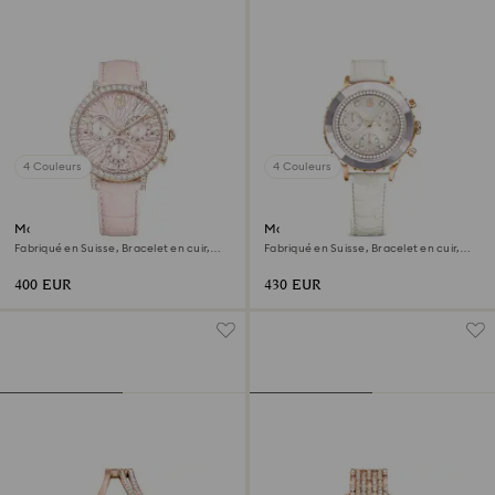
4 Couleurs
4 Couleurs
Montre Matrix tennis chrono
Montre Octea chrono
Fabriqué en Suisse, Bracelet en cuir,
Fabriqué en Suisse, Bracelet en cuir,
Roses, Finition or rose
Blanc, Finition or rose
400 EUR
430 EUR