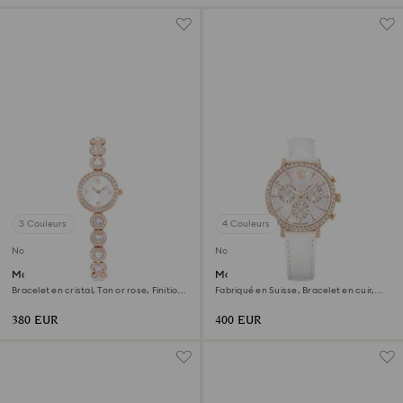
3 Couleurs
4 Couleurs
Nouveau
Nouveau
Montre Una Angelic
Montre Matrix tennis chrono
Bracelet en cristal, Ton or rose, Finition
Fabriqué en Suisse, Bracelet en cuir,
or rose
Ton or rose, Finition or rose
380 EUR
400 EUR