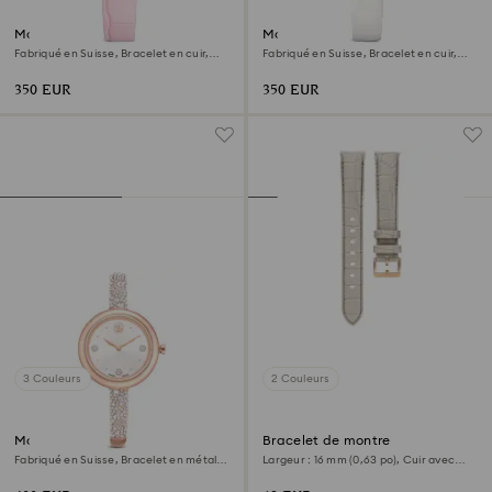
Montre Crystalline aura
Montre Crystalline aura
Fabriqué en Suisse, Bracelet en cuir,
Fabriqué en Suisse, Bracelet en cuir,
Roses, Finition or rose
Blanc, Finition or rose
350 EUR
350 EUR
3 Couleurs
2 Couleurs
Montre Sublima bangle
Bracelet de montre
Fabriqué en Suisse, Bracelet en métal,
Largeur : 16 mm (0,63 po), Cuir avec
Ton or rose, Finition or rose
coutures, Gris, Finition or rose