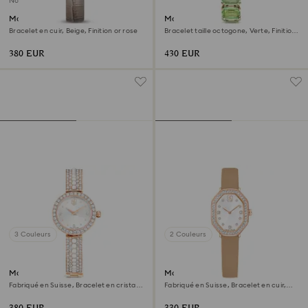
Nouveau
Montre Matrix octagon
Montre
Bracelet en cuir, Beige, Finition or rose
Bracelet taille octogone, Verte, Finition
champagne doré
380 EUR
430 EUR
3 Couleurs
2 Couleurs
Montre bracelet-jonc Matrix
Montre Dextera octagon
pearl
Fabriqué en Suisse, Bracelet en cristal,
Fabriqué en Suisse, Bracelet en cuir,
Finition or rose
Marron, Finition or rose