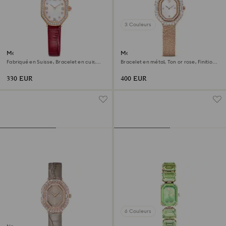
3 Couleurs
Montre Dextera octagon
Montre Matrix octagon
Fabriqué en Suisse, Bracelet en cuir,
Bracelet en métal, Ton or rose, Finition
Rouge, Finition or rose
or rose
330 EUR
400 EUR
6 Couleurs