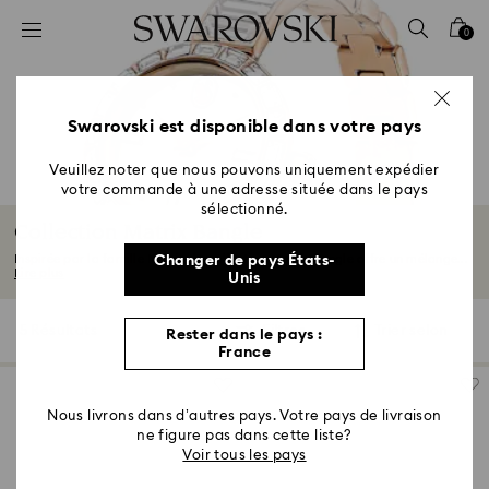
Accesskeys list
0
0 - Header
1 - Main content
2 - Footer
Swarovski est disponible dans votre pays
3 - Filter
Veuillez noter que nous pouvons uniquement expédier
votre commande à une adresse située dans le pays
4 - Search results
sélectionné.
Collection Matrix Bangle
Inspirée par la famille Matrix, la collection Matrix Bangle offre un mélange...
Changer de pays États-
Lire plus
Unis
5 Résultats
Filtres
Trier selon
Rester dans le pays :
Filtres
Trier
France
selon
Nous livrons dans d’autres pays. Votre pays de livraison
ne figure pas dans cette liste?
Voir tous les pays