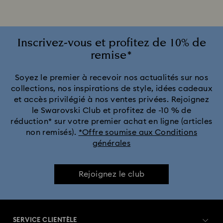
Montres ton argenté
Montres vertes pour hommes et femmes
Inscrivez-vous et profitez de 10% de
remise*
Collection Cosmopolitan
Collection Crystal Rock Oval
Soyez le premier à recevoir nos actualités sur nos
collections, nos inspirations de style, idées cadeaux
Collection Dextera Bangle
Collection Illumina
et accès privilégié à nos ventes privées. Rejoignez
le Swarovski Club et profitez de -10 % de
Collection Octea Chrono
Collection de montres Attract
réduction* sur votre premier achat en ligne (articles
non remisés).
*Offre soumise aux Conditions
générales
Collection de montres Crystalline Aura
Collection de montres Dextera Octagon
Rejoignez le club
Collection de montres Imber Bangle
SERVICE CLIENTÈLE