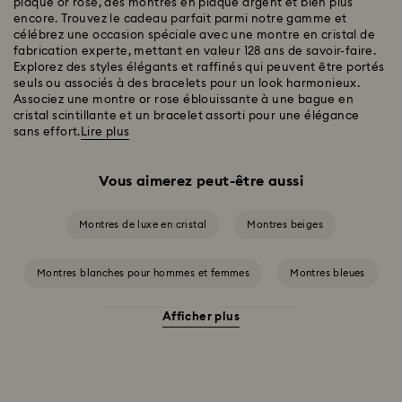
plaqué or rose, des montres en plaqué argent et bien plus
encore. Trouvez le cadeau parfait parmi notre gamme et
célébrez une occasion spéciale avec une montre en cristal de
fabrication experte, mettant en valeur 128 ans de savoir-faire.
Explorez des styles élégants et raffinés qui peuvent être portés
seuls ou associés à des bracelets pour un look harmonieux.
Associez une montre or rose éblouissante à une bague en
cristal scintillante et un bracelet assorti pour une élégance
sans effort.
Lire plus
Vous aimerez peut-être aussi
Montres de luxe en cristal
Montres beiges
Montres blanches pour hommes et femmes
Montres bleues
Afficher plus
Montres grises
Montres noires
Montres roses pour hommes et femmes
Montres rouges