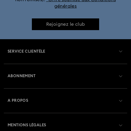
générales
Rejoignez le club
SERVICE CLIENTÈLE
Aperçu du service clientèle
ABONNEMENT
État de la commande
Créer un compte
Solde de la carte cadeau
A PROPOS
Swarovski Club
Livraisons
À propos de Swarovski
Swarovski Crystal Society (SCS)
Retours et échanges
MENTIONS LÉGALES
Emploi & Carrières