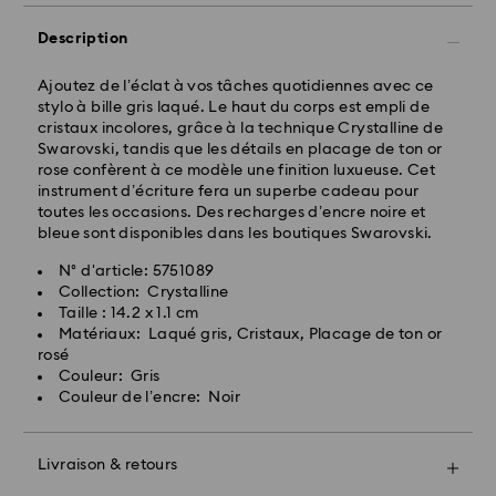
Les commandes passées du lundi au vendredi avant
17:00 HEC seront traitées et expédiées le même jour
Description
ouvrable
Délai de livraison standard: 2 jours ouvrables après
Ajoutez de l’éclat à vos tâches quotidiennes avec ce
traitement et expédition
stylo à bille gris laqué. Le haut du corps est empli de
Frais de livraison standard: CHF 8.95
cristaux incolores, grâce à la technique Crystalline de
Livraison standard offerte à partir de : CHF 110
Swarovski, tandis que les détails en placage de ton or
rose confèrent à ce modèle une finition luxueuse. Cet
instrument d’écriture fera un superbe cadeau pour
Pour l’instant, Swarovski n’est pas en mesure
toutes les occasions. Des recharges d’encre noire et
d’effectuer des livraisons vers les boîtes postales ou
bleue sont disponibles dans les boutiques Swarovski.
les adresses APO/FPO. Les articles demeurent la
propriété de Swarovski jusqu’à réception du
N° d'article: 5751089
paiement final.
Collection: Crystalline
Taille : 14.2 x 1.1 cm
Matériaux: Laqué gris, Cristaux, Placage de ton or
Pour les produits Crystal Myriad, sous licence et
rosé
Creators Lab, veuillez noter qu’il peut y avoir un délai
Couleur: Gris
de deux semaines maximum avant l’expédition du
Couleur de l’encre: Noir
colis, et que vous en serez informés par e-mail.
La priorité absolue de Swarovski est de satisfaire tous
Livraison & retours
Offrez un cadeau encore plus spécial avec un sac
ses clients. Vous avez la possibilité de retourner les