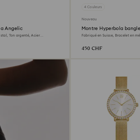
4 Couleurs
Nouveau
a Angelic
Montre Hyperbola bangl
istal, Ton argenté, Acier
Fabriqué en Suisse, Bracelet en mé
Finition ton doré
450 CHF