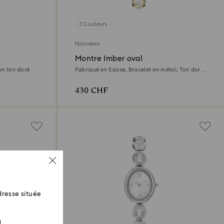
3 Couleurs
Nouveau
Montre Imber oval
ion ton doré
Fabriqué en Suisse, Bracelet en métal, Ton doré,
Finition ton doré
430 CHF
resse située