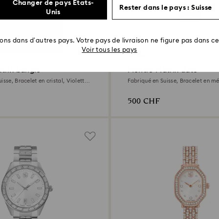
Changer de pays États-
Rester dans le pays : Suisse
Unis
4 Couleurs
rons dans d’autres pays. Votre pays de livraison ne figure pas dans cet
Voir tous les pays
Nouveau
trix bangle
Montre Matrix date
isse, Bracelet en cristal, Violette,
Fabriqué en Suisse, Bracelet en mé
mpagne doré
Finition ton doré
500 CHF