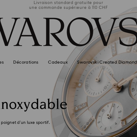
e pour
Livraison standard gratuite pour
Livra
110 CHF
une commande supérieure à 110 CHF
une co
es
Décorations
Cadeaux
Swarovski Created Diamond
 inoxydable
poignet d’un luxe sportif.