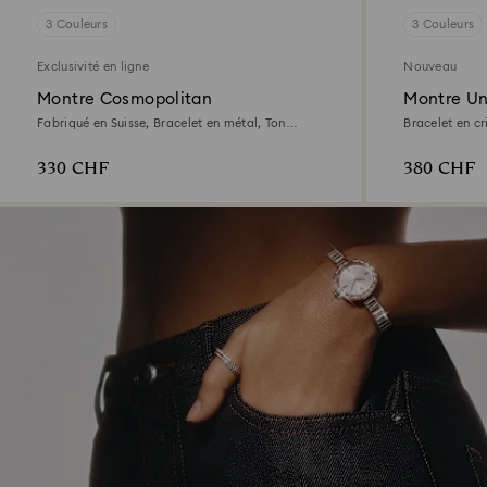
3 Couleurs
3 Couleurs
Exclusivité en ligne
Nouveau
Montre Cosmopolitan
Montre Un
Fabriqué en Suisse, Bracelet en métal, Ton
Bracelet en cr
argenté, Finition mix de métal
inoxydable
330 CHF
380 CHF