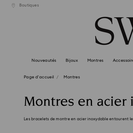
ison standard gratuite pour
Livraison standard gratuit
Boutiques
Accesskeys list
mande supérieure à 110 CHF
une commande supérieure à 
0 - Header
1 - Main content
2 - Footer
3 - Filter
4 - Search results
Nouveautés
Bijoux
Montres
Accessoir
Page d'accueil
Montres
Montres en acier
Les bracelets de montre en acier inoxydable entourent le 