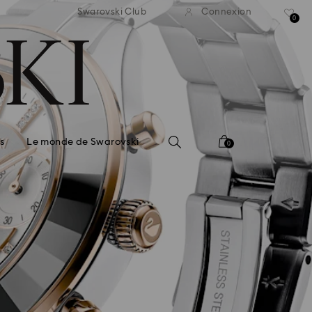
ison standard gratuite pour
Livraison standard gratuit
Swarovski Club
Connexion
mmande supérieure à 110 CHF
une commande supérieure à
0
s
Le monde de Swarovski
0