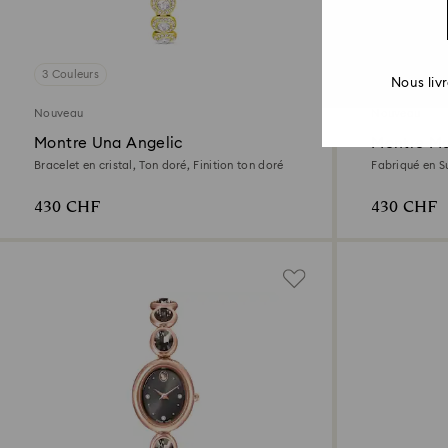
3 Couleurs
7 Couleurs
Nous liv
Nouveau
Nouveau
Montre Una Angelic
Montre Ma
Bracelet en cristal, Ton doré, Finition ton doré
Fabriqué en Su
Finition cha
430 CHF
430 CHF