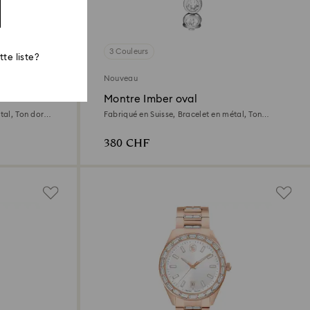
3 Couleurs
te liste?
Nouveau
Montre Imber oval
tal, Ton doré,
Fabriqué en Suisse, Bracelet en métal, Ton
argenté, Acier inoxydable
380 CHF