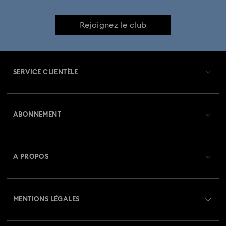
Rejoignez le club
SERVICE CLIENTÈLE
Aperçu du service clientèle
ABONNEMENT
État de la commande
Créer un compte
Solde de la carte cadeau
A PROPOS
Swarovski Club
Livraisons
À propos de Swarovski
Swarovski Crystal Society (SCS)
Retours et échanges
MENTIONS LÉGALES
Emploi & Carrières
Statut de réparation
Conditions D’Utilisation