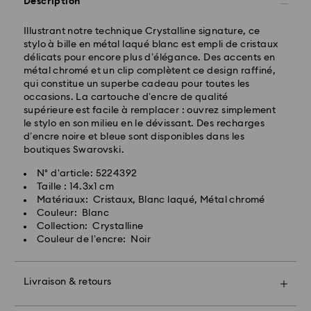
Description
17:00 HEC seront traitées et expédiées le même jour
ouvrable
Illustrant notre technique Crystalline signature, ce
Délai de livraison standard: 2 jours ouvrables après
stylo à bille en métal laqué blanc est empli de cristaux
traitement et expédition
délicats pour encore plus d’élégance. Des accents en
Frais de livraison standard: CHF 8.95
métal chromé et un clip complètent ce design raffiné,
Livraison standard offerte à partir de : CHF 110
qui constitue un superbe cadeau pour toutes les
occasions. La cartouche d’encre de qualité
supérieure est facile à remplacer : ouvrez simplement
Pour l’instant, Swarovski n’est pas en mesure
le stylo en son milieu en le dévissant. Des recharges
d’effectuer des livraisons vers les boîtes postales ou
d’encre noire et bleue sont disponibles dans les
les adresses APO/FPO. Les articles demeurent la
boutiques Swarovski.
propriété de Swarovski jusqu’à réception du
paiement final.
N° d'article: 5224392
Taille : 14.3x1 cm
Matériaux: Cristaux, Blanc laqué, Métal chromé
Pour les produits Crystal Myriad, sous licence et
Couleur: Blanc
Creators Lab, veuillez noter qu’il peut y avoir un délai
Collection: Crystalline
de deux semaines maximum avant l’expédition du
Couleur de l’encre: Noir
colis, et que vous en serez informés par e-mail.
La priorité absolue de Swarovski est de satisfaire tous
Livraison & retours
Offrez un cadeau encore plus spécial avec un sac
ses clients. Vous avez la possibilité de retourner les
premium Swarovski et un bel emballage orné d'un
articles commandés et ainsi de vous rétracter du