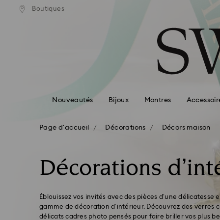
ison standard gratuite pour
Livraison standard gratuit
Boutiques
Accesskeys list
mande supérieure à 110 CHF
une commande supérieure à 
0 - Header
1 - Main content
2 - Footer
3 - Filter
4 - Search results
Nouveautés
Bijoux
Montres
Accessoir
Page d'accueil
Décorations
Décors maison
Décorations d’int
Éblouissez vos invités avec des pièces d’une délicatesse e
gamme de décoration d’intérieur. Découvrez des verres cri
délicats cadres photo pensés pour faire briller vos plus b