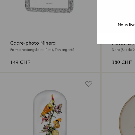
2 Couleurs
Nous liv
Cadre-photo Minera
Flûtes Cry
Forme rectangulaire, Petit, Ton argenté
Doré (Set de 2
149 CHF
380 CHF