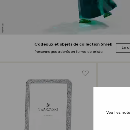
Cadeaux et objets de collection Shrek
En d
Personnages adorés en forme de cristal
Veuillez no