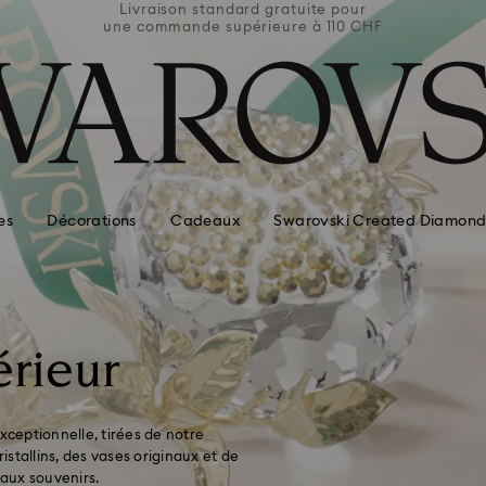
e pour
Livraison standard gratuite pour
Livra
110 CHF
une commande supérieure à 110 CHF
une co
es
Décorations
Cadeaux
Swarovski Created Diamond
érieur
xceptionnelle, tirées de notre
stallins, des vases originaux et de
eaux souvenirs.