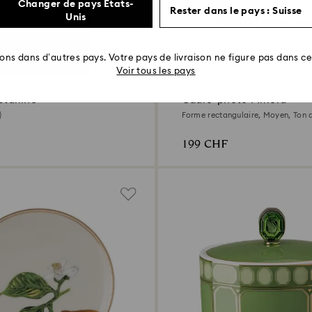
Changer de pays États-
Rester dans le pays : Suisse
Unis
rons dans d’autres pays. Votre pays de livraison ne figure pas dans cet
Voir tous les pays
stalline
Cadre-photo Minera
)
Forme rectangulaire, Moyen, Ton 
199 CHF