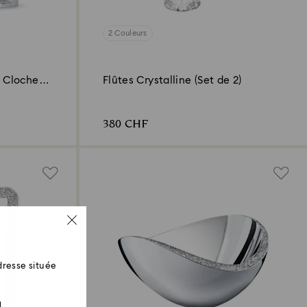
2 Couleurs
e Cloche
Flûtes Crystalline (Set de 2)
380 CHF
resse située