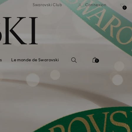
ison standard gratuite pour
Livraison standard gratuit
Swarovski Club
Connexion
mmande supérieure à 110 CHF
une commande supérieure à
0
s
Le monde de Swarovski
0