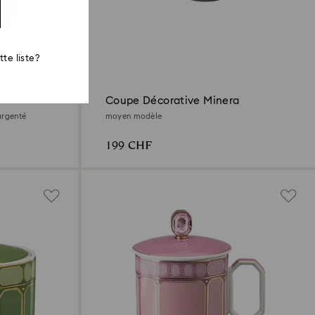
te liste?
Coupe Décorative Minera
argenté
moyen modèle
199 CHF