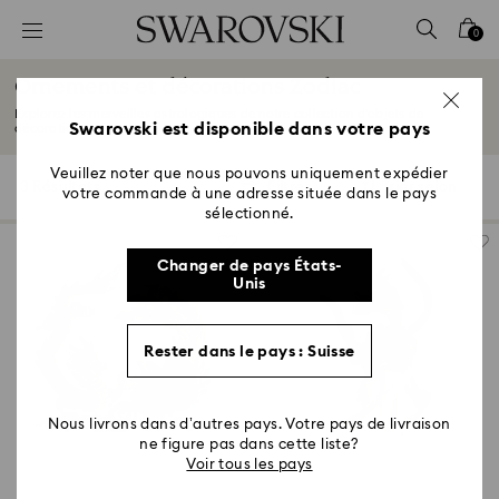
Accesskeys list
0
0 - Header
Ornements et décorations Zodiac
1 - Main content
Explorez les merveilles astrologiques de notre collection d’objets de
2 - Footer
Swarovski est disponible dans votre pays
décoration...
Lire plus
3 - Filter
Veuillez noter que nous pouvons uniquement expédier
3 Résultats
Filtres
Trier selon
Filtres
votre commande à une adresse située dans le pays
Trier
4 - Search results
selon
sélectionné.
Changer de pays États-
Unis
Rester dans le pays : Suisse
Nous livrons dans d’autres pays. Votre pays de livraison
ne figure pas dans cette liste?
Voir tous les pays