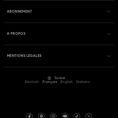
Aperçu du service clientèle
ABONNEMENT
État de la commande
Créer un compte
Solde de la carte cadeau
A PROPOS
Swarovski Club
Livraisons
À propos de Swarovski
Swarovski Crystal Society (SCS)
Retours et échanges
MENTIONS LÉGALES
Emploi & Carrières
Statut de réparation
Conditions D’Utilisation
Alumni Community
Suisse
Contactez-Nous
Conditions Générales
Deutsch
Français
English
Italiano
Pour les professionnels
Calculer votre taille
Politique De Confidentialité
Sitemap
Rechercher une boutique
Mention Légale
Swarovski Created Diamonds