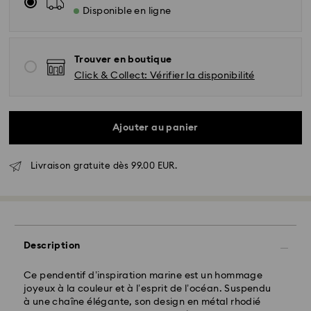
Disponible en ligne
Trouver en boutique
Click & Collect: Vérifier la disponibilité
Ajouter au panier
Livraison standard - GLS
Livraison gratuite dès 99.00 EUR.
Les commandes passées du lundi au vendredi avant
10:00 HEC seront traitées et expédiées le jour
ouvrable même
Délai de livraison standard: 2 jour ouvrable après
traitement et expédition
Frais de livraison standard: EUR 6.95
Description
Livraison standard offerte à partir de : EUR 99
Ce pendentif d’inspiration marine est un hommage
joyeux à la couleur et à l’esprit de l’océan. Suspendu
à une chaîne élégante, son design en métal rhodié
Livraison express - FedEx