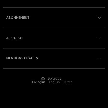
Aperçu du service clientèle
ABONNEMENT
État de la commande
Créer un compte
Solde de la carte cadeau
A PROPOS
Swarovski Club
Livraisons
À propos de Swarovski
Swarovski Crystal Society (SCS)
Retours et échanges
MENTIONS LÉGALES
Emploi & Carrières
Statut de réparation
Conditions D’Utilisation
Alumni Community
Belgique
Contactez-Nous
Conditions Générales
Français
English
Dutch
Pour les professionnels
Calculer votre taille
Politique De Confidentialité
Sitemap
Rechercher une boutique
Mention Légale