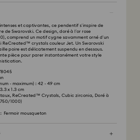
ssées du lundi au vendredi avant 10:00 HEC
 expédiées le jour ouvrable même
intenses et captivantes, ce pendentif s’inspire de
 standard: 2 jour ouvrable après traitement et
e de Swarovski. Ce design, doré à l’or rose
00), comprend un motif cygne savamment orné d’un
 standard: EUR 6.95
 ReCreated™ crystals couleur Jet. Un Swarovski
 offerte à partir de : EUR 99
taille poire est délicatement suspendu en dessous.
nte pièce pour parer instantanément votre style
istication.
- FedEx
678045
an
mum - maximum) : 42 - 49 cm
 3.3 x 1.3 cm
staux, ReCreated™ Crystals, Cubic zirconia, Doré à
 (750/1000)
r: Fermoir mousqueton
arovski n’est pas en mesure d’effectuer des
s boîtes postales ou les adresses APO/FPO. Les
 la propriété de Swarovski jusqu’à réception du
s