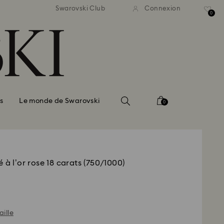
ison standard gratuite pour
Livraison standard gratuit
Swarovski Club
Connexion
mmande supérieure à 99 EUR
une commande supérieure à
0
s
Le monde de Swarovski
0
 à l’or rose 18 carats (750/1000)
aille