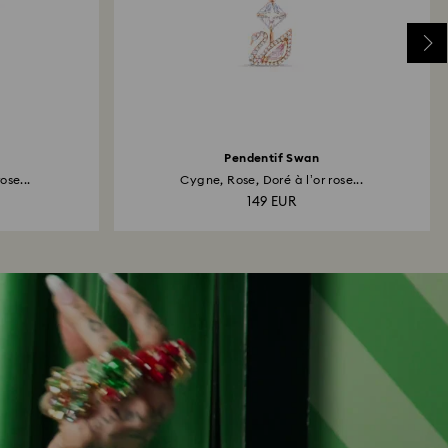
Pendentif Swan
ose...
Cygne, Rose, Doré à l’or rose...
149 EUR