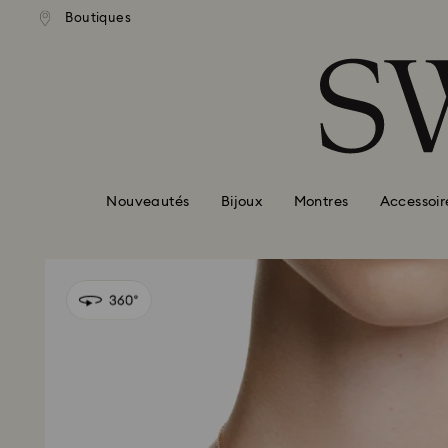
ison standard gratuite pour
Livraison standard gratuit
Boutiques
Accesskeys list
mmande supérieure à 99 EUR
une commande supérieure à
0 - Header
1 - Main content
2 - Footer
Nouveautés
Bijoux
Montres
Accessoir