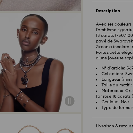
Description
Les commandes pa
seront traitées et
Avec ses couleurs 
Délai de livraison
l’emblème signatur
expédition
18 carats (750/10
Frais de livraison
pavé de Swarovski
Livraison standard
Zirconia incolore 
Portez cette éléga
d’une joyeuse soph
Livraison express 
N° d'article: 5
Collection: Sw
Longueur (mini
Taille du motif :
Matériaux: Cri
l’or rose 18 carats
Couleur: Noir
Type de fermoi
Pour l’instant, Sw
livraisons vers le
articles demeurent
Livraison & retour
paiement final.