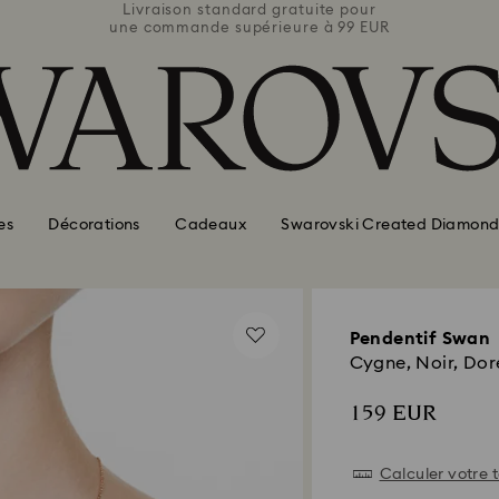
e pour
Livraison standard gratuite pour
Livra
 99 EUR
une commande supérieure à 99 EUR
une co
es
Décorations
Cadeaux
Swarovski Created Diamond
Pendentif Swan
Cygne, Noir, Doré
159 EUR
Calculer votre t