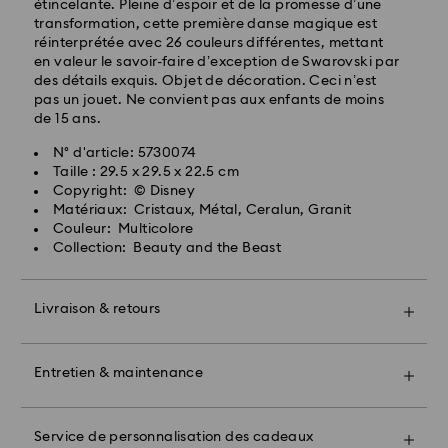
étincelante. Pleine d’espoir et de la promesse d’une
transformation, cette première danse magique est
réinterprétée avec 26 couleurs différentes, mettant
Livraison express - FedEx
en valeur le savoir-faire d’exception de Swarovski par
des détails exquis. Objet de décoration. Ceci n’est
pas un jouet. Ne convient pas aux enfants de moins
de 15 ans.
N° d'article: 5730074
Taille : 29.5 x 29.5 x 22.5 cm
Copyright: © Disney
Matériaux: Cristaux, Métal, Ceralun, Granit
Pour l’instant, Swarovski n’est pas en mesure
Couleur: Multicolore
d’effectuer des livraisons vers les boîtes postales ou
Collection: Beauty and the Beast
les adresses APO/FPO. Les articles demeurent la
propriété de Swarovski jusqu’à réception du
paiement final.
Livraison & retours
Offrez un cadeau encore plus spécial avec un sac
premium Swarovski et un bel emballage orné d'un
Pour les produits Crystal Myriad, sous licence et
nœud coloré. Vous pouvez également inclure un
Entretien & maintenance
Creators Lab, veuillez noter qu’il peut y avoir un délai
message cadeau personnalisé.
de deux semaines maximum avant l’expédition du
colis, et que vous en serez informés par e-mail.
Bon à savoir :
Prenez un rendez-vous et explorez notre savoir-faire
En choisissant l'option cadeau, vos articles seront
exceptionnel. Avec l’aide de nos Crystal Experts,
Service de personnalisation des cadeaux