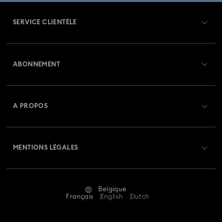
SERVICE CLIENTÈLE
Aperçu du service clientèle
ABONNEMENT
État de la commande
Créer un compte
Solde de la carte cadeau
A PROPOS
Swarovski Club
Livraisons
À propos de Swarovski
Swarovski Crystal Society (SCS)
Retours et échanges
MENTIONS LÉGALES
Emploi & Carrières
Statut de réparation
Conditions D’Utilisation
Alumni Community
Belgique
Contactez-Nous
Conditions Générales
Français
English
Dutch
Pour les professionnels
Calculer votre taille
Politique De Confidentialité