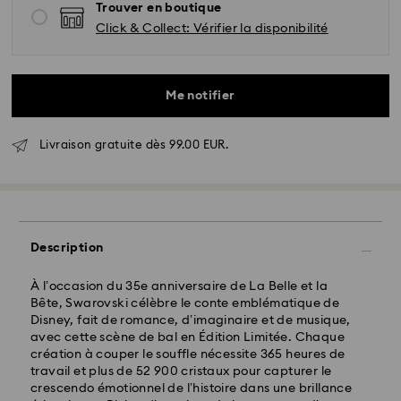
Trouver en boutique
Click & Collect: Vérifier la disponibilité
Me notifier
Livraison gratuite dès 99.00 EUR.
Livraison standard - GLS
Description
Les commandes passées du lundi au vendredi avant
À l’occasion du 35e anniversaire de La Belle et la
10:00 HEC seront traitées et expédiées le jour
Bête, Swarovski célèbre le conte emblématique de
ouvrable même
Disney, fait de romance, d’imaginaire et de musique,
Délai de livraison standard: 2 jour ouvrable après
avec cette scène de bal en Édition Limitée. Chaque
traitement et expédition
création à couper le souffle nécessite 365 heures de
Frais de livraison standard: EUR 6.95
travail et plus de 52 900 cristaux pour capturer le
Livraison standard offerte à partir de : EUR 99
crescendo émotionnel de l’histoire dans une brillance