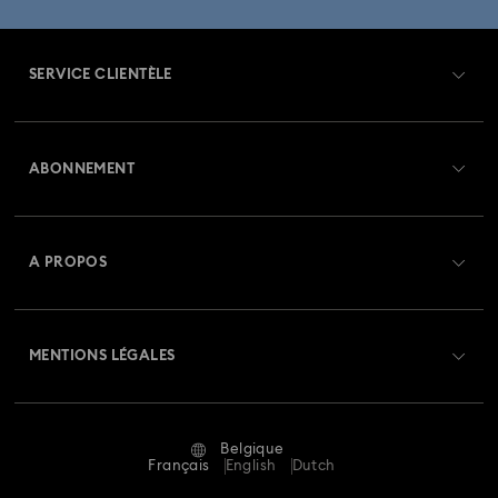
SERVICE CLIENTÈLE
Aperçu du service clientèle
ABONNEMENT
État de la commande
Créer un compte
Solde de la carte cadeau
A PROPOS
Swarovski Club
Livraisons
À propos de Swarovski
Swarovski Crystal Society (SCS)
Retours et échanges
MENTIONS LÉGALES
Emploi & Carrières
Statut de réparation
Conditions D’Utilisation
Alumni Community
Belgique
Contactez-Nous
Conditions Générales
Français
English
Dutch
Pour les professionnels