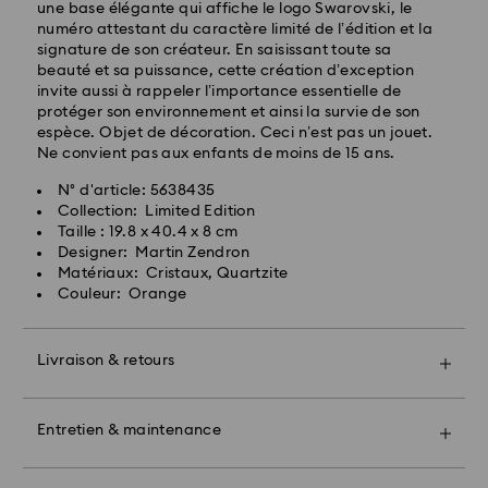
une base élégante qui affiche le logo Swarovski, le
numéro attestant du caractère limité de l’édition et la
signature de son créateur. En saisissant toute sa
beauté et sa puissance, cette création d’exception
Livraison express - FedEx
invite aussi à rappeler l’importance essentielle de
protéger son environnement et ainsi la survie de son
espèce. Objet de décoration. Ceci n’est pas un jouet.
Ne convient pas aux enfants de moins de 15 ans.
N° d'article: 5638435
Collection: Limited Edition
Taille : 19.8 x 40.4 x 8 cm
Designer: Martin Zendron
Pour l’instant, Swarovski n’est pas en mesure
Matériaux: Cristaux, Quartzite
d’effectuer des livraisons vers les boîtes postales ou
Couleur: Orange
les adresses APO/FPO. Les articles demeurent la
propriété de Swarovski jusqu’à réception du
paiement final.
Livraison & retours
Offrez un cadeau encore plus spécial avec un sac
premium Swarovski et un bel emballage orné d'un
Pour les produits Crystal Myriad, sous licence et
nœud coloré. Vous pouvez également inclure un
Entretien & maintenance
Creators Lab, veuillez noter qu’il peut y avoir un délai
message cadeau personnalisé.
de deux semaines maximum avant l’expédition du
colis, et que vous en serez informés par e-mail.
Bon à savoir :
Prenez un rendez-vous et explorez notre savoir-faire