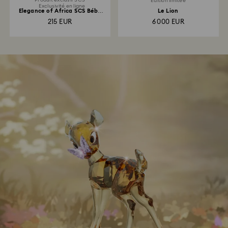
Produit exclusif SCS
Édition limitée
Exclusivité en ligne
Elegance of Africa SCS Bébé
Le Lion
Guépard Jabari
215 EUR
6 000 EUR