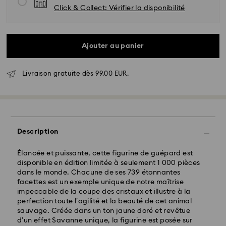
Click & Collect: Vérifier la disponibilité
Ajouter au panier
Livraison gratuite dès 99.00 EUR.
Description
Livraison standard - GLS
Élancée et puissante, cette figurine de guépard est
disponible en édition limitée à seulement 1 000 pièces
Les commandes passées du lundi au vendredi avant
dans le monde. Chacune de ses 739 étonnantes
10:00 HEC seront traitées et expédiées le jour
facettes est un exemple unique de notre maîtrise
ouvrable même
impeccable de la coupe des cristaux et illustre à la
Délai de livraison standard: 2 jour ouvrable après
perfection toute l’agilité et la beauté de cet animal
traitement et expédition
sauvage. Créée dans un ton jaune doré et revêtue
Frais de livraison standard: EUR 6.95
d’un effet Savanne unique, la figurine est posée sur
Livraison standard offerte à partir de : EUR 99