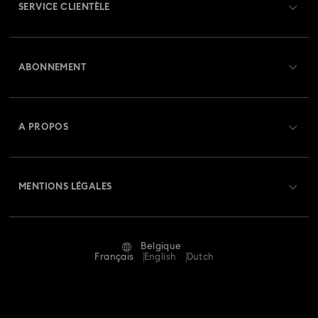
SERVICE CLIENTÈLE
Aperçu du service clientèle
ABONNEMENT
État de la commande
Créer un compte
Solde de la carte cadeau
A PROPOS
Swarovski Club
Livraisons
À propos de Swarovski
Swarovski Crystal Society (SCS)
Retours et échanges
MENTIONS LÉGALES
Emploi & Carrières
Statut de réparation
Conditions D’Utilisation
Alumni Community
Belgique
Contactez-Nous
Conditions Générales
Français
English
Dutch
Pour les professionnels
Calculer votre taille
Politique De Confidentialité
Sitemap