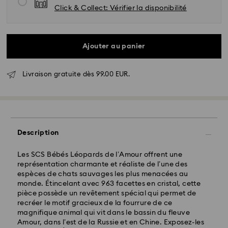
Click & Collect: Vérifier la disponibilité
Ajouter au panier
Livraison gratuite dès 99.00 EUR.
Livraison standard - GLS
Description
Les commandes passées du lundi au vendredi avant
10:00 HEC seront traitées et expédiées le jour
Les SCS Bébés Léopards de l’Amour offrent une
ouvrable même
représentation charmante et réaliste de l’une des
Délai de livraison standard: 2 jour ouvrable après
espèces de chats sauvages les plus menacées au
traitement et expédition
monde. Étincelant avec 963 facettes en cristal, cette
Frais de livraison standard: EUR 6.95
pièce possède un revêtement spécial qui permet de
Livraison standard offerte à partir de : EUR 99
recréer le motif gracieux de la fourrure de ce
magnifique animal qui vit dans le bassin du fleuve
Amour, dans l’est de la Russie et en Chine. Exposez-les