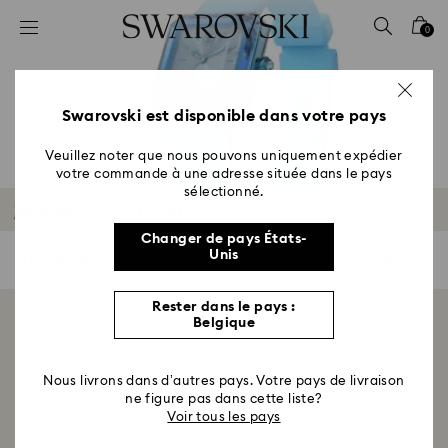
Accesskeys list
0
0 - Header
1 - Main content
2 - Footer
Swarovski est disponible dans votre pays
3 - Filter
Veuillez noter que nous pouvons uniquement expédier
votre commande à une adresse située dans le pays
4 - Search results
sélectionné.
Montres en Cristal
Changer de pays États-
Unis
0 Résultats
Filtres
Filtres
Rester dans le pays :
Afficher 0 sur 0 produit(s)
Belgique
Nous livrons dans d’autres pays. Votre pays de livraison
ne figure pas dans cette liste?
Voir tous les pays