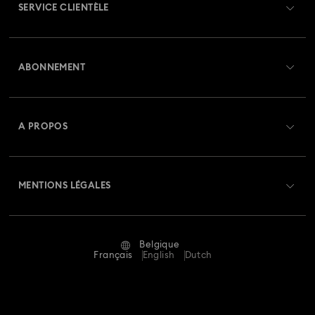
SERVICE CLIENTÈLE
Collection de montres Imber Bangle
Aperçu du service clientèle
Collection de montres Imber Oval
ABONNEMENT
État de la commande
Collection de montres Matrix
Créer un compte
Solde de la carte cadeau
A PROPOS
Collection de montres Matrix Octagon
Swarovski Club
Livraisons
À propos de Swarovski
Collection de montres Matrix Pearl Bangle
Swarovski Crystal Society (SCS)
Retours et échanges
MENTIONS LÉGALES
Emploi & Carrières
Collection de montres Matrix Tennis
Statut de réparation
Conditions D’Utilisation
Alumni Community
Collection de montres Sublima
Belgique
Contactez-Nous
Conditions Générales
Français
English
Dutch
Pour les professionnels
Collection de montres en cristal Imber
Calculer votre taille
Politique De Confidentialité
Sitemap