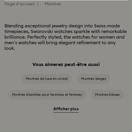
Page d'accueil
Montres
Blending exceptional jewelry design into Swiss-made
timepieces, Swarovski watches sparkle with remarkable
brilliance. Perfectly styled, the watches for women and
men’s watches will bring elegant refinement to any
look.
Vous aimerez peut-être aussi
Montres de luxe en cristal
Montres beiges
Montres blanches pour hommes et femmes
Montres bleues
Afficher plus
Montres grises
Montres noires
Montres roses pour hommes et femmes
Montres rouges