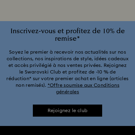
Montres ton argenté
Montres vertes pour hommes et femmes
Inscrivez-vous et profitez de 10% de
remise*
Collection Cosmopolitan
Collection Crystal Rock Oval
Soyez le premier à recevoir nos actualités sur nos
collections, nos inspirations de style, idées cadeaux
Collection Dextera Bangle
Collection Illumina
et accès privilégié à nos ventes privées. Rejoignez
le Swarovski Club et profitez de -10 % de
Collection Matrix Bangle
Collection Octea Chrono
réduction* sur votre premier achat en ligne (articles
non remisés).
*Offre soumise aux Conditions
générales
Collection de montres Attract
Collection de montres Crystalline Aura
Rejoignez le club
Collection de montres Dextera Octagon