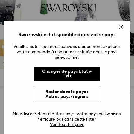
Accesskeys list
0 - Header
1 - Main content
2 - Footer
Swarovski est disponible dans votre pays
3 - Filter
Veuillez noter que nous pouvons uniquement expédier
votre commande à une adresse située dans le pays
4 - Search results
sélectionné.
Swarovski Creators Lab
Changer de pays États-
Unis
23 Résultats
Filtres
Trier selon
Filtres
Trier
selon
Rester dans le pays :
Autres pays/régions
Nous livrons dans d’autres pays. Votre pays de livraison
ne figure pas dans cette liste?
Voir tous les pays