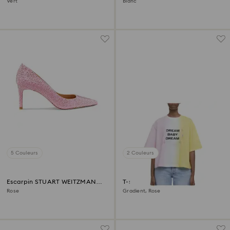
Vert
Blanc
5 Couleurs
2 Couleurs
Escarpin STUART WEITZMAN
T-shirt Liberal Youth Ministry
Stuart Power Shine
Rose
Gradient, Rose