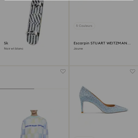
5 Couleurs
Skateboard Golden Goose
Escarpin STUART WEITZMAN
Stuart Power Shine
Noir et blanc
Jaune