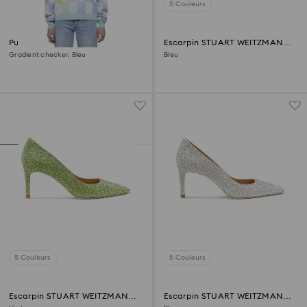
5 Couleurs
Pull Liberal Youth Ministry
Escarpin STUART WEITZMAN
Stuart Power Shine
Gradient checker, Bleu
Bleu
5 Couleurs
5 Couleurs
Escarpin STUART WEITZMAN
Escarpin STUART WEITZMAN
Stuart Power Shine
Stuart Power Shine