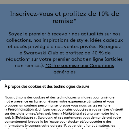
Inscrivez-vous et profitez de 10% de
remise*
Soyez le premier à recevoir nos actualités sur nos
collections, nos inspirations de style, idées cadeaux
et accès privilégié à nos ventes privées. Rejoignez
le Swarovski Club et profitez de -10 % de
réduction* sur votre premier achat en ligne (articles
non remisés).
*Offre soumise aux Conditions
générales
Rejoignez le club
SERVICE CLIENTÈLE