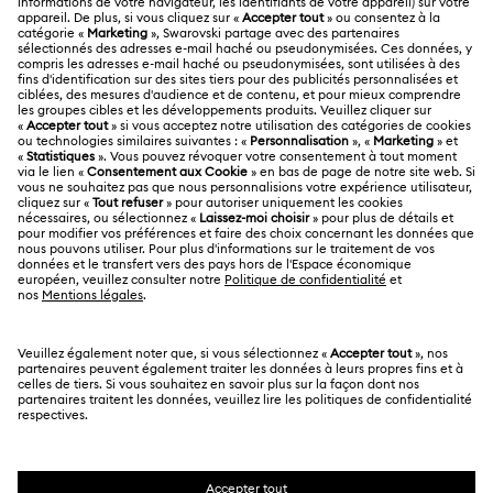
Aperçu du service clientèle
A PROPOS
Solde de la carte cadeau
À propos de Swarovski
Statut de réparation
MENTIONS LÉGALES
Emploi & Carrières
Contactez-Nous
Conditions D’Utilisation
Alumni Community
Calculer votre taille
Autres pays/régions
Conditions Générales
English
Deutsch
Español
Français
Pour les professionnels
Rechercher une boutique
Politique De Confidentialité
Sitemap
Gestion Des Cookies
Swarovski Created Diamonds
Mention Légale
Kristallwelten
Copyright ⓒ 2026 Swarovski. Tous droits réservés.
Informations sur REACH
SWAROVSKI et le logo Cygne sont des marques
Code of Conduct & Policies
déposées de Swarovski AG.