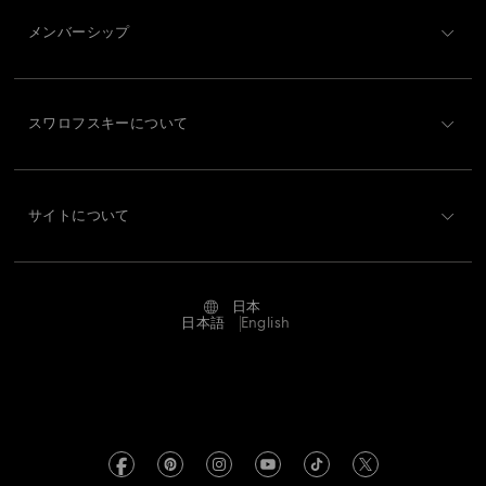
メンバーシップ
ご注文状況
新規登録
ギフトカード残高
スワロフスキーについて
Swarovski Club
配送
Swarovskiについて
Swarovski Crystal Society (SCS)
返品と交換
サイトについて
採用情報
修理状況
利用条件
Alumni Community
日本
お問い合わせ
利用規約
日本語
English
プロフェッショナル向け
サイズについて
プライバシーポリシー
サイトマップ
ストアファインダー
クッキー同意
Swarovski Created Diamonds ラボラトリー・グロウン・ダイヤ
モンド
来店予約
インプリント