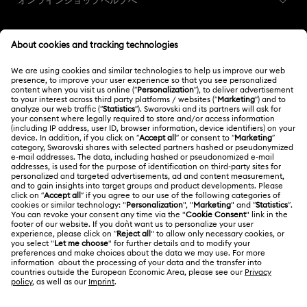
オンラインショップヘルプへ
カスタマー・サービス概要
メンバーシップ
ご注文状況
新規登録
ギフトカード残高
スワロフスキーについて
Swarovski Club
配送
Swarovskiについて
Swarovski Crystal Society (SCS)
返品と交換
サイトについて
採用情報
修理状況
利用条件
Alumni Community
日本
お問い合わせ
利用規約
日本語
English
プロフェッショナル向け
サイズについて
プライバシーポリシー
サイトマップ
ストアファインダー