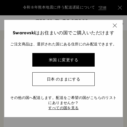
令和８年熊本地震に伴う配送遅延について
*詳細
Accesskeys list
令和８年熊本地震に伴う配送遅延について
*詳細
0
0 - Header
Swarovskiはお住まいの国でご購入いただけます
令和８年熊本地震に伴う配送遅延について
*詳細
1 - Main content
ご注文商品は、選択された国にある住所にのみ配送できます。
2 - Footer
最寄りのスワロフスキーのストアを探す
国/地域
米国 に変更する
日本 のままにする
現在地の位置情報を利用する
その他の国へ配送します。配送をご希望の国がこちらのリスト
にありませんか？
すべての国を見る