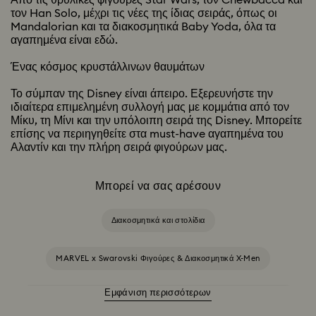
Από τις θρυλικές φιγούρες Star Wars, τον Chewbacca και
τον Han Solo, μέχρι τις νέες της ίδιας σειράς, όπως οι
Mandalorian και τα διακοσμητικά Baby Yoda, όλα τα
αγαπημένα είναι εδώ.
Ένας κόσμος κρυστάλλινων θαυμάτων
Το σύμπαν της Disney είναι άπειρο. Εξερευνήστε την
ιδιαίτερα επιμελημένη συλλογή μας με κομμάτια από τον
Μίκυ, τη Μίνι και την υπόλοιπη σειρά της Disney. Μπορείτε
επίσης να περιηγηθείτε στα must-have αγαπημένα του
Αλαντίν και την πλήρη σειρά φιγούρων μας.
Μπορεί να σας αρέσουν
Διακοσμητικά και στολίδια
MARVEL x Swarovski Φιγούρες & Διακοσμητικά X-Men
Εμφάνιση περισσότερων
Ανοιξιάτικα/Καλοκαιρινά Είδη Σερβιρίσματος & Διακόσμηση Τραπεζιού
Εξωτερικού Χώρου