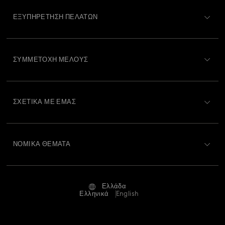
Housewarming and Home Gifts
ΕΞΥΠΗΡΈΤΗΣΗ ΠΕΛΑΤΏΝ
Διακοσμητικά και στολίδια Άγιος Βασίλης
Περιγραφή Εξυπηρέτησης Πελατών
ΣΥΜΜΕΤΟΧΉ ΜΈΛΟΥΣ
Διακοσμητικά και στολίδια από μελόψωμο
Κατάσταση παραγγελίας
Εγγραφή
Διακοσμητικά και στολίδια με αστέρι
Υπόλοιπο Δωροκάρτας
ΣΧΕΤΙΚΆ ΜΕ ΕΜΆΣ
Swarovski Club
Διακοσμητικά και στολίδια με ταράνδους
Αποστολή
Σχετικά με τη Swarovski
Swarovski Crystal Society (SCS)
Επιστροφές και Αλλαγές
Διακοσμητικά και στολίδια χιονάνθρωποι
ΝΟΜΙΚΆ ΘΈΜΑΤΑ
Θέσεις εργασίας και σταδιοδρομία
Κατάσταση επισκευής
Στολίδια και διακοσμητικά Καρυοθραύστης
Όροι Χρήσης
Alumni Community
Ελλάδα
Επικοινωνία
Όροι και προϋποθέσεις
Ελληνικά
English
Φιγούρες πεταλούδας με κρύσταλλα
Για Επαγγελματίες
Οδηγός μεγεθών
Πολιτική Απορρήτου