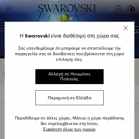
Accesskeys list
0
0 - Επικεφαλίδα
1 - Βασικό περιεχόμενο
2 - Υποσέλιδο
Η Swarovski είναι διαθέσιμη στη χώρα σας
3 - Φίλτρο
Σας υπενθυμίζουμε ότι μπορούμε να αποστείλουμε την
παραγγελία σας σε διευθύνσεις που βρίσκονται στη χώρα
4 - Αποτελέσματα αναζήτησης
επιλογής σας.
Φιγούρες Star Wars
Μπείτε σ’ ένα γαλαξία κρυστάλλινων θαυμάτων με φιγούρες και συλλογές του
Αλλαγή σε Ηνωμένες
Star...
Διαβάστε περισσότερα
Πολιτείες
9 Results
Φίλτρα
Ταξινόμηση κατά
Φίλτρα
Ταξινόμηση
Παραμονή σε Ελλάδα
κατά
Παραδίδουμε σε άλλες χώρες. Μήπως η χώρα παράδοσης
δεν περιλαμβάνεται στη λίστα;
Εμφάνιση όλων των χωρών