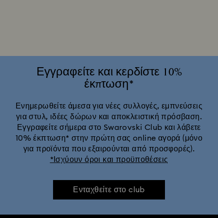
Διακοσμητικά & φιγούρες Alice in Wonderland
Διακοσμητικά Idyllia
Διακοσμητικά και Φιγούρες Shrek
Διακοσμητικά και Φιγούρες «Η Πεντάμορφη και το Τέρας»
Εγγραφείτε και κερδίστε 10%
έκπτωση*
Δώρα και στολίδια Universal Studios
Ενημερωθείτε άμεσα για νέες συλλογές, εμπνεύσεις
για στυλ, ιδέες δώρων και αποκλειστική πρόσβαση.
Συλλογή Πορσελάνης Swarovski x Rosenthal
Εγγραφείτε σήμερα στο Swarovski Club και λάβετε
10% έκπτωση* στην πρώτη σας online αγορά (μόνο
Φιγούρες & Διακοσμητικά του Βασιλιά των Λιονταριών
για προϊόντα που εξαιρούνται από προσφορές).
*Ισχύουν όροι και προϋποθέσεις
Φιγούρες & Στολίδια Disney x Swarovski Γουίνι το Αρκουδάκι
Ενταχθείτε στο club
Φιγούρες Aladdin Disney
Χαρακτήρες και φιγούρες Disney