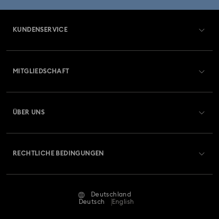
KUNDENSERVICE
Übersicht zum Kundenservice
MITGLIEDSCHAFT
Auftragsstatus
Registrieren
Geschenkkarten-Guthaben
ÜBER UNS
Swarovski Club
Versand
Über Swarovski
Swarovski Crystal Society (SCS)
Retouren und Umtausch
RECHTLICHE BEDINGUNGEN
Stellen & Karriere
Reparaturstatus
Nutzungsbedingungen
Alumni Community
Deutschland
Kontakt
AGB
Deutsch
English
Für Geschäftskunden