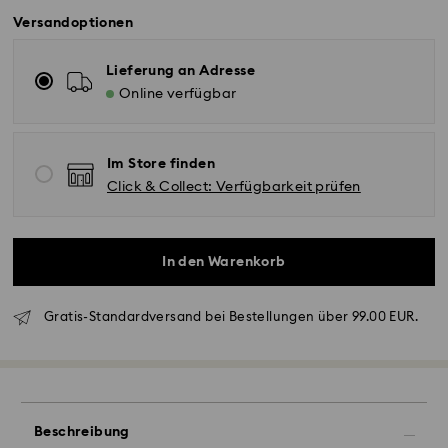
Versandoptionen
Lieferung an Adresse
Online verfügbar
Im Store finden
Click & Collect: Verfügbarkeit prüfen
In den Warenkorb
Gratis-Standardversand bei Bestellungen über 99.00 EUR.
Standardversand - GLS
Bestellungen, die montags bis freitags bis spätestens
10:00 Uhr MEZ eingehen, werden am gleichen
Beschreibung