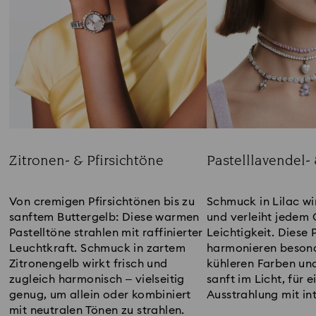
Zitronen- & Pfirsichtöne
Pastelllavendel-
Title:
Title:
Von cremigen Pfirsichtönen bis zu
Schmuck in Lilac wi
sanftem Buttergelb: Diese warmen
und verleiht jedem 
Pastelltöne strahlen mit raffinierter
Leichtigkeit. Diese 
Leuchtkraft. Schmuck in zartem
harmonieren besond
Zitronengelb wirkt frisch und
kühleren Farben un
zugleich harmonisch – vielseitig
sanft im Licht, für e
genug, um allein oder kombiniert
Ausstrahlung mit int
mit neutralen Tönen zu strahlen.