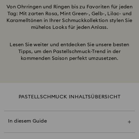
Von Ohrringen und Ringen bis zu Favoriten für jeden
Tag: Mit zarten Rosa, Mint Green-, Gelb-, Lilac- und
Karamelltönen in Ihrer Schmuckkollektion stylen Sie
mühelos Looks für jeden Anlass.
Lesen Sie weiter und entdecken Sie unsere besten
Tipps, um den Pastellschmuck-Trend in der
kommenden Saison perfekt umzusetzen.
PASTELLSCHMUCK INHALTSÜBERSICHT
Die Wirkung von Pastellschmuck
Pastellrosa & Zartrosa
Pastellgrün & Blau
In diesem Guide
Pastellpfirsich- & Zitronentöne
Pastelllavendel- & Lilactöne