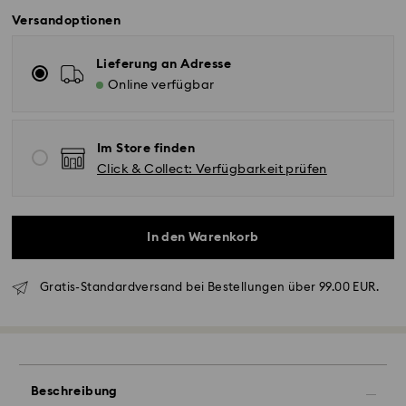
Versandoptionen
Lieferung an Adresse
Online verfügbar
Im Store finden
Click & Collect: Verfügbarkeit prüfen
In den Warenkorb
Gratis-Standardversand bei Bestellungen über 99.00 EUR.
Standardversand - GLS
Bestellungen, die montags bis freitags bis spätestens
10:00 Uhr MEZ eingehen, werden am gleichen
Werktag bearbeitet und versendet.
Beschreibung