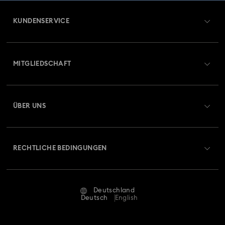
KUNDENSERVICE
Übersicht zum Kundenservice
MITGLIEDSCHAFT
Auftragsstatus
Registrieren
Geschenkkarten-Guthaben
ÜBER UNS
Swarovski Club
Versand
Über Swarovski
Swarovski Crystal Society (SCS)
Retouren und Umtausch
RECHTLICHE BEDINGUNGEN
Stellen & Karriere
Reparaturstatus
Nutzungsbedingungen
Alumni Community
Deutschland
Kontakt
AGB
Deutsch
English
Für Geschäftskunden
Größe berechnen
Datenschutz