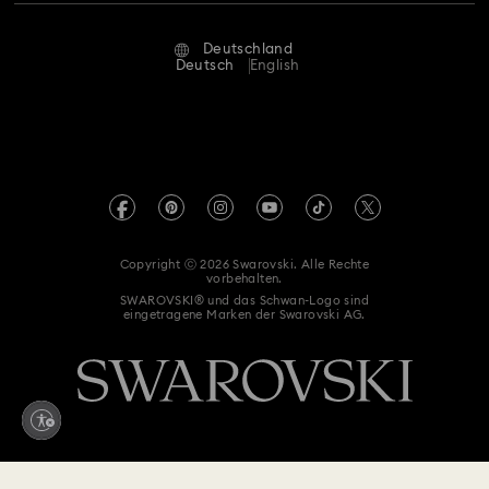
Reparaturstatus
Nutzungsbedingungen
Alumni Community
Deutschland
Kontakt
AGB
Deutsch
English
Für Geschäftskunden
Größe berechnen
Datenschutz
Sitemap
Store-Finder
Impressum
Swarovski Created Diamonds
Termin buchen
REACH-Informationen
Kristallwelten
Copyright ⓒ 2026 Swarovski. Alle Rechte
Erklärung zur Barrierefreiheit
vorbehalten.
Code of Conduct & Policies
SWAROVSKI® und das Schwan-Logo sind
eingetragene Marken der Swarovski AG.
Einwilligungserklärung zum Datenschutz
Vertrag widerrufen