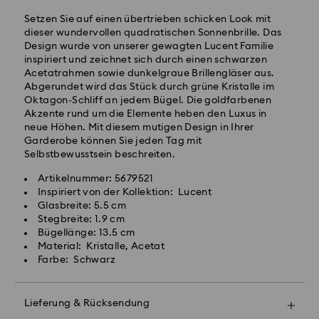
Setzen Sie auf einen übertrieben schicken Look mit
Bestellungen, die montags bis freitags bis spätestens
dieser wundervollen quadratischen Sonnenbrille. Das
10:00 Uhr MEZ eingehen, werden am gleichen
Design wurde von unserer gewagten Lucent Familie
Werktag bearbeitet und versendet.
inspiriert und zeichnet sich durch einen schwarzen
Lieferzeit bei Standardversand: 1-2 Werktag nach
Acetatrahmen sowie dunkelgraue Brillengläser aus.
Bearbeitung und Versand
Abgerundet wird das Stück durch grüne Kristalle im
Standard Versandkosten: EUR 6.95
Oktagon-Schliff an jedem Bügel. Die goldfarbenen
Kostenloser Standardversand bei einem Einkauf über:
Akzente rund um die Elemente heben den Luxus in
EUR 99
neue Höhen. Mit diesem mutigen Design in Ihrer
Swarovski Kristall ist ein empfindliches Material, das
Garderobe können Sie jeden Tag mit
besondere Achtsamkeit erfordert und gemäß den
Selbstbewusstsein beschreiten.
Postfächer, APO- und FPO-Adressen können nicht
folgenden Pflegehinweisen zu behandeln ist. Um Ihr
beliefert werden. Bis zum Eingang der
Swarovski Produkt lange schön zu halten, beachten
Artikelnummer: 5679521
Abschlusszahlung bleiben die Artikel Eigentum von
Sie bitte Folgendes:
Inspiriert von der Kollektion: Lucent
Swarovski.
Glasbreite: 5.5 cm
Schmuck & Uhren:
Stegbreite: 1.9 cm
Bewahren Sie Ihren Schmuck in der
Bügellänge: 13.5 cm
Für Crystal Myriad, Creators Lab und lizenzierte
Originalverpackung oder einem weichen Samtbeutel
Material: Kristalle, Acetat
Produkte Beachten Sie bitte, dass es bis zu zwei
auf, um Kratzer zu vermeiden.
Farbe: Schwarz
Wochen dauern kann, bis das Paket verschickt wird
Gelegentliches Polieren mit einem weichen Tuch
und Sie per E-Mail benachrichtigt werden.
erhält den ursprünglichen Glanz.
Bitte legen Sie Ihr Schmuckstück vor dem
Lieferung & Rücksendung
Händewaschen, Schwimmen oder Auftragen von
Swarovskis oberste Priorität ist unsere
Gestalte dein Geschenk mit einer Premium