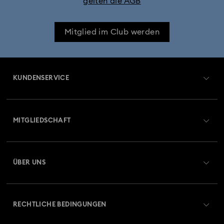
gelten die AGB
Mitglied im Club werden
KUNDENSERVICE
Übersicht zum Kundenservice
MITGLIEDSCHAFT
Auftragsstatus
Registrieren
Geschenkkarten-Guthaben
ÜBER UNS
Swarovski Club
Versand
Über Swarovski
Swarovski Crystal Society (SCS)
Retouren und Umtausch
RECHTLICHE BEDINGUNGEN
Stellen & Karriere