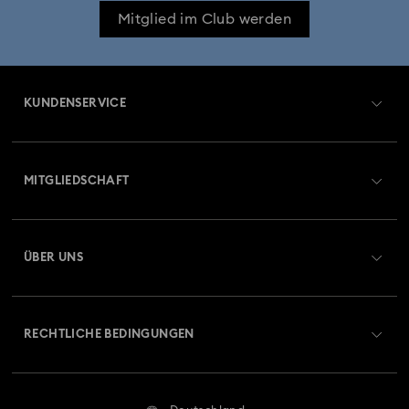
Mitglied im Club werden
KUNDENSERVICE
Übersicht zum Kundenservice
MITGLIEDSCHAFT
Auftragsstatus
Registrieren
Geschenkkarten-Guthaben
ÜBER UNS
Swarovski Club
Versand
Über Swarovski
Swarovski Crystal Society (SCS)
Retouren und Umtausch
RECHTLICHE BEDINGUNGEN
Stellen & Karriere
Reparaturstatus
Nutzungsbedingungen
Alumni Community