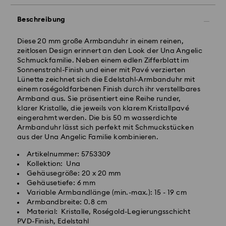
Standardversand - GLS
Beschreibung
Bestellungen, die montags bis freitags bis spätestens
Diese 20 mm große Armbanduhr in einem reinen,
10:00 Uhr MEZ eingehen, werden am gleichen
zeitlosen Design erinnert an den Look der Una Angelic
Werktag bearbeitet und versendet.
Schmuckfamilie. Neben einem edlen Zifferblatt im
Lieferzeit bei Standardversand: 2-3 Arbeitstage nach
Sonnenstrahl-Finish und einer mit Pavé verzierten
Bearbeitung und Versand
Lünette zeichnet sich die Edelstahl-Armbanduhr mit
Standard Versandkosten: EUR 6.95
einem roségoldfarbenen Finish durch ihr verstellbares
Kostenloser Standardversand bei einem Einkauf über:
Armband aus. Sie präsentiert eine Reihe runder,
EUR 99
klarer Kristalle, die jeweils von klarem Kristallpavé
eingerahmt werden. Die bis 50 m wasserdichte
Armbanduhr lässt sich perfekt mit Schmuckstücken
Expressversand -
FedEx
aus der Una Angelic Familie kombinieren.
Artikelnummer: 5753309
Bestellungen, die montags bis freitags bis spätestens
Kollektion: Una
14:30 Uhr MEZ eingehen, werden am gleichen
Swarovski Kristall ist ein empfindliches Material, das
Gehäusegröße: 20 x 20 mm
Werktag bearbeitet und versendet.
besondere Achtsamkeit erfordert und gemäß den
Gehäusetiefe: 6 mm
Lieferzeit bei Expressversand: 1-2 Werktage nach
folgenden Pflegehinweisen zu behandeln ist. Um Ihr
Variable Armbandlänge (min.-max.): 15 - 19 cm
Bearbeitung und Versand
Swarovski Produkt lange schön zu halten, beachten
Armbandbreite: 0.8 cm
Express Versandkosten: EUR 17.50
Sie bitte Folgendes:
Material: Kristalle, Roségold-Legierungsschicht
PVD-Finish, Edelstahl