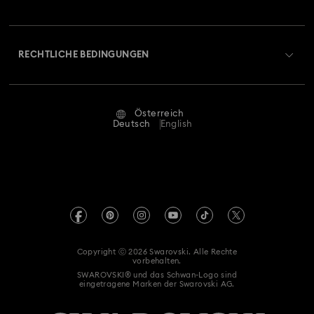
Swarovski Club
Versand
Über Swarovski
Swarovski Crystal Society (SCS)
Retouren und Umtausch
RECHTLICHE BEDINGUNGEN
Stellen & Karriere
Reparaturstatus
Nutzungsbedingungen
Alumni Community
Österreich
Kontakt
AGB
Deutsch
English
Für Geschäftskunden
Größe berechnen
Datenschutz
Sitemap
Store-Finder
Impressum
Swarovski Created Diamonds
Termin buchen
REACH-Informationen
Kristallwelten
Copyright ⓒ 2026 Swarovski. Alle Rechte
Erklärung zur Barrierefreiheit
vorbehalten.
Code of Conduct & Policies
SWAROVSKI® und das Schwan-Logo sind
eingetragene Marken der Swarovski AG.
Einwilligungserklärung zum Datenschutz