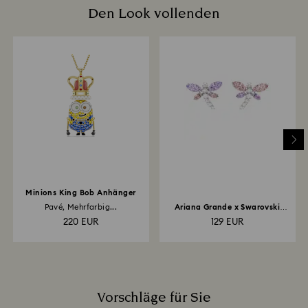
erhalten Sie eine Bestätigung per E-Mail, dass Ihre
Den Look vollenden
Reinigungsmittel oder Glas- und Fensterreiniger.
Rücksendung bearbeitet wurde. Die Erstattung des
Zur Vermeidung von Fingerabdrücken empfehlen wir,
Kaufpreises hängt von den Richtlinien Ihres
die Kristallstücke nur mit Baumwollhandschuhen
Finanzinstituts ab. Sie kann bis zu 3–7 Werktage
anzufassen und zu reinigen.
dauern und erfolgt über die Zahlungsmethode, die Sie
auch für Ihre Bestellung verwendet haben. Insgesamt
kann der Rücksende- und Erstattungsprozess bis zu
3–4 Wochen ab dem Versanddatum in Anspruch
nehmen.
Rücksendungen über einen Swarovski Store:Die
Erstattung erfolgt über die ursprüngliche
Zahlungsmethode und es kann bis zu 3–7 Werktage
dauern, bis die Gutschrift erfolgt.
Minions King Bob Anhänger
Pavé, Mehrfarbig...
Ariana Grande x Swarovski
Ohrstecker...
220 EUR
129 EUR
Vorschläge für Sie