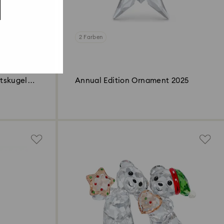
2 Farben
tskugel
Annual Edition Ornament 2025