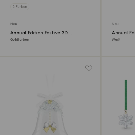
2 Farben
Neu
Neu
Annual Edition Festive 3D
Annual Ed
Ornament 2026
2026
Goldfarben
Weiß