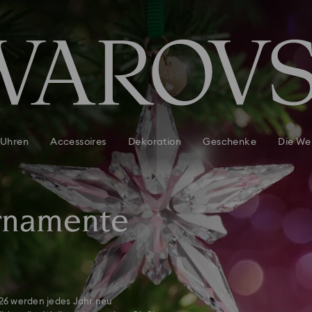
Uhren
Accessoires
Dekoration
Geschenke
Die We
Ornamente
26 werden jedes Jahr neu