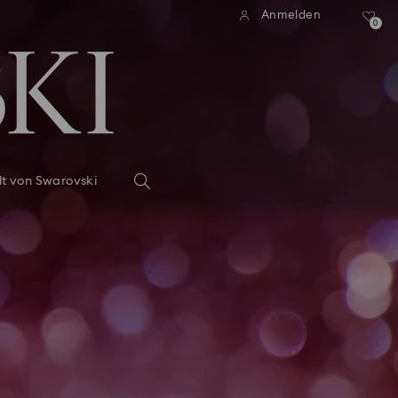
Anmelden
0
lt von Swarovski