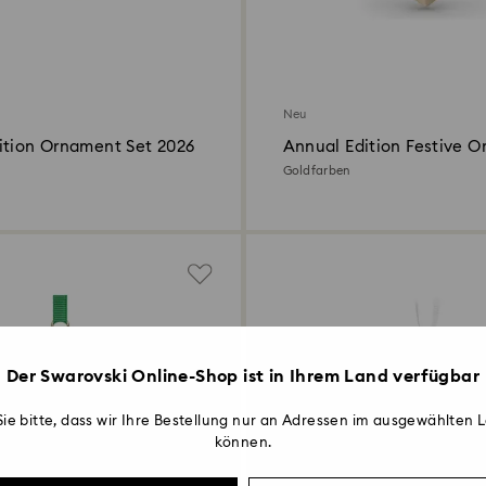
Neu
ition Ornament Set 2026
Annual Edition Festive 
2026
Goldfarben
Der Swarovski Online-Shop ist in Ihrem Land verfügbar
ie bitte, dass wir Ihre Bestellung nur an Adressen im ausgewählten L
können.