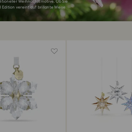
ditioneller Weihnachtsmotive. Ob Sie
dition vereint auf brillante Weise