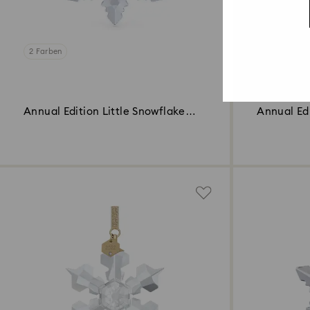
2 Farben
Annual Edition Little Snowflake
Annual Ed
Ornament 2024