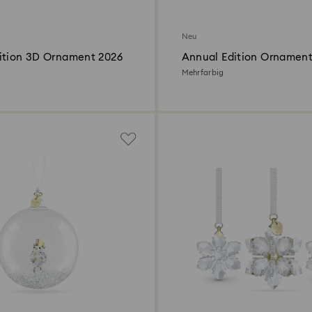
Neu
ition 3D Ornament 2026
Annual Edition Ornamen
Jubiläumsset 35 Jahre 2
Mehrfarbig