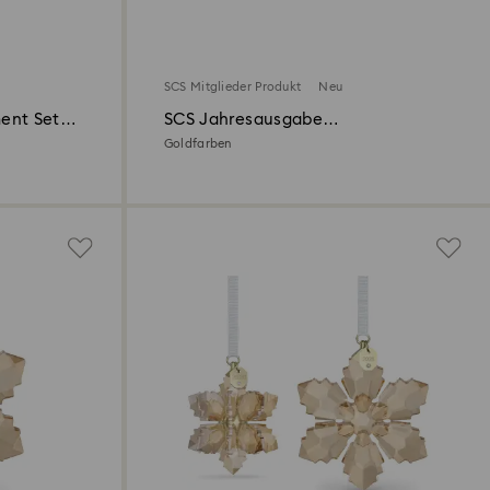
SCS Mitglieder Produkt
Neu
ent Set
SCS Jahresausgabe
Weihnachtskugel 2026
Goldfarben