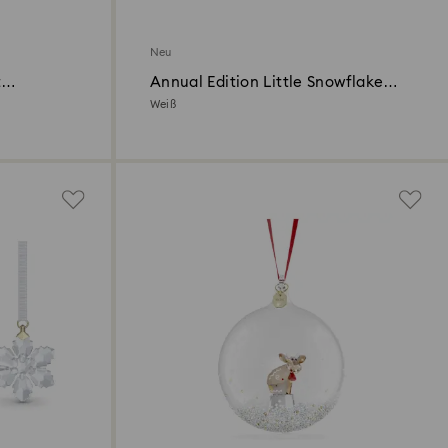
Neu
t
Annual Edition Little Snowflake
026
Ornament 2026
Weiß