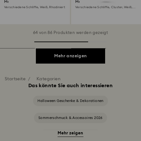
Mesmera Breites Armband
Mesmera Anhänger
Verschiedene Schliffe, Weiß, Rhodiniert
Verschiedene Schliffe, Cluster, Weiß,
Rhodiniert
64 von 86 Produkten werden gezeigt
Mehr anzeigen
Startseite
Kategorien
Das könnte Sie auch interessieren
Halloween Geschenke & Dekorationen
Sommerschmuck & Accessoires 2026
Mehr zeigen
Alice in Wonderland Kollektion