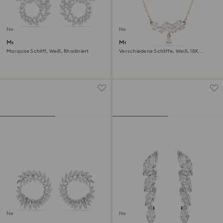
Neu
Neu
Mesmera Kreolen
Mesmera Halskette
Marquise Schliff, Weiß, Rhodiniert
Verschiedene Schliffe, Weiß, 18K
roségoldbeschichtet
Neu
Neu