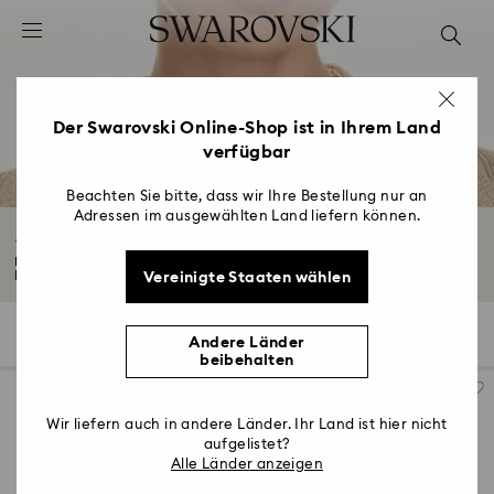
Liste Tastaturkürzel
0 - Header
1 - Hauptinhalt
2 - Footer
Der Swarovski Online-Shop ist in Ihrem Land
verfügbar
3 - Filter
4 - Suchergebnisse
Beachten Sie bitte, dass wir Ihre Bestellung nur an
Adressen im ausgewählten Land liefern können.
Mesmera Kollektion
Die Mesmera Familie brilliert mit auffälligen Statement-Stücken und
Vereinigte Staaten wählen
klassischen...
Mehr lesen
86 Ergebnisse
Filter
Sortieren
Filter
Sortieren
Andere Länder
beibehalten
Wir liefern auch in andere Länder. Ihr Land ist hier nicht
aufgelistet?
Alle Länder anzeigen