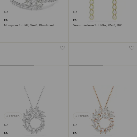
Neu
Neu
Mesmera Armband
Mesmera Drop-Ohrhänger
Marquise Schliff, Weiß, Rhodiniert
Verschiedene Schliffe, Weiß, 18K
goldbeschichtet
2 Farben
2 Farben
Neu
Neu
Mesmera Anhänger
Mesmera Anhänger