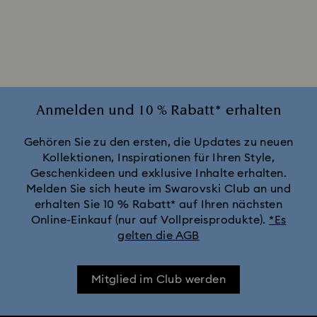
Annual Edition Ornamente 2025-2026
Ariana Grande x Swarovski Capsule Collection
Black Panther Figurinen- und Schmuckkollektion
Anmelden und 10 % Rabatt* erhalten
Captain Marvel Figurinen- und Schmuckkollektion
Gehören Sie zu den ersten, die Updates zu neuen
Kollektionen, Inspirationen für Ihren Style,
Geschenkideen und exklusive Inhalte erhalten.
Cheshire Cat Accessoires und Figurinen
Chroma Kollektion
Melden Sie sich heute im Swarovski Club an und
erhalten Sie 10 % Rabatt* auf Ihren nächsten
Constella Kollektion
Curiosa Kollektion
Online-Einkauf (nur auf Vollpreisprodukte).
*Es
gelten die AGB
Dextera Kollektion
Die Vienna Collection
Mitglied im Club werden
Disney Charaktere und Disney Geschenke