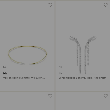
Neu
Neu
Mesmera Halsband
Mesmera Ohrringe
Verschiedene Schliffe, Weiß, 18K
Verschiedene Schliffe, Weiß, Rhodiniert
goldbeschichtet