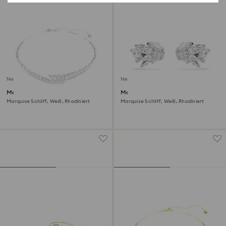
Neu
Neu
Mesmera Halskette
Mesmera Ohrspangen
Marquise Schliff, Weiß, Rhodiniert
Marquise Schliff, Weiß, Rhodiniert