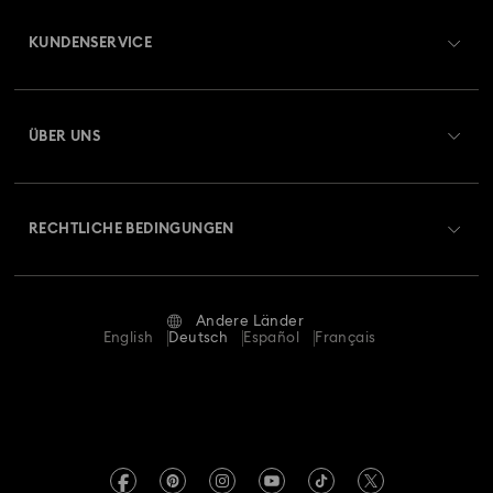
Disney Classics Kollektion
Dulcis Kollektion
KUNDENSERVICE
Florere Kollektion
Gema Kollektion
Übersicht zum Kundenservice
ÜBER UNS
Geschenke zum 20. Hochzeitstag
Harmonia Kollektion
Geschenkkarten-Guthaben
Über Swarovski
Holiday Cheers Kollektion
Holiday Magic Kollektion
Reparaturstatus
RECHTLICHE BEDINGUNGEN
Stellen & Karriere
Hulk Figurinen- und Schmuckkollektion
Kontakt
Nutzungsbedingungen
Alumni Community
Größe berechnen
Hyperbola Kollektion
Idyllia Kollektion
Andere Länder
AGB
English
Deutsch
Español
Français
Für Geschäftskunden
Store-Finder
Idyllia Lilia Kollektion
Imber Kollektion
Datenschutz
Sitemap
Iron Man Figurinen- und Schmuckkollektion
Cookie-Einwilligung
Swarovski Created Diamonds