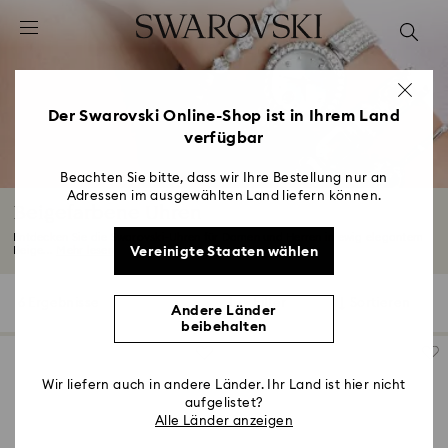
Liste Tastaturkürzel
0 - Header
1 - Hauptinhalt
2 - Footer
Der Swarovski Online-Shop ist in Ihrem Land
verfügbar
3 - Filter
4 - Suchergebnisse
Beachten Sie bitte, dass wir Ihre Bestellung nur an
Adressen im ausgewählten Land liefern können.
Beigefarbene Uhren
Entdecken Sie die Swarovski-Uhren für Damen und Herren in ewig elegantem
Vereinigte Staaten wählen
Beige...
Mehr lesen
6 Ergebnisse
Filter
Sortieren
Filter
Sortieren
Andere Länder
beibehalten
Wir liefern auch in andere Länder. Ihr Land ist hier nicht
aufgelistet?
Alle Länder anzeigen