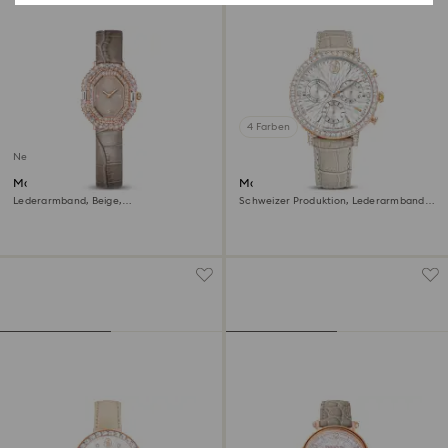
4 Farben
Neu
Matrix octagon Uhr
Matrix tennis chrono Uhr
Lederarmband, Beige,
Schweizer Produktion, Lederarmband,
Roségoldfarbenes Finish
Beige, Roségoldfarbenes Finish