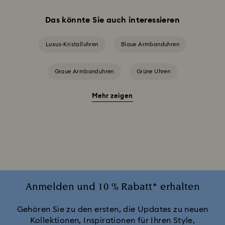
Das könnte Sie auch interessieren
Luxus-Kristalluhren
Blaue Armbanduhren
Graue Armbanduhren
Grüne Uhren
Mehr zeigen
Rote Armbanduhren
Schwarze Armbanduhren
Silberfarbene Armbanduhren
Uhren in Pink
Weiße Uhren
Attract Uhrenkollektion
Cosmopolitan Kollektion
Crystal Rock Oval Kollektion
Anmelden und 10 % Rabatt* erhalten
Crystalline Aura Uhrenkollektion
Gehören Sie zu den ersten, die Updates zu neuen
Kollektionen, Inspirationen für Ihren Style,