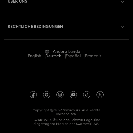
ÜBER UNS
Geschenkkarten-Guthaben
Über Swarovski
Reparaturstatus
RECHTLICHE BEDINGUNGEN
Stellen & Karriere
Kontakt
Nutzungsbedingungen
Alumni Community
Größe berechnen
Andere Länder
AGB
English
Deutsch
Español
Français
Für Geschäftskunden
Store-Finder
Datenschutz
Sitemap
Impressum
Swarovski Created Diamonds
REACH-Informationen
Kristallwelten
Copyright ⓒ 2026 Swarovski. Alle Rechte
Einwilligungserklärung zum Datenschutz
vorbehalten.
Code of Conduct & Policies
SWAROVSKI® und das Schwan-Logo sind
eingetragene Marken der Swarovski AG.