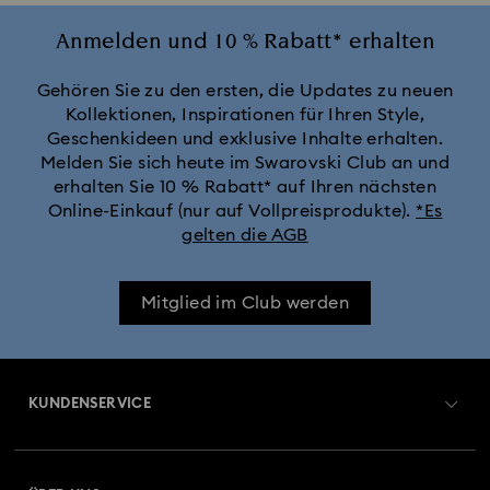
eines fehlerhaften Produkts erfolgt nur, wenn:
Anmelden und 10 % Rabatt* erhalten
1. es sich um ein echtes Produkt von Swarovski
mit dem Schwan-Logo handelt.
2. eine Reparatur möglich ist. Dies gilt nur dann,
Gehören Sie zu den ersten, die Updates zu neuen
wenn das Produkt wieder in seinen makellosen
Kollektionen, Inspirationen für Ihren Style,
Originalzustand versetzt werden kann.
Geschenkideen und exklusive Inhalte erhalten.
3. Ersatzteile noch immer verfügbar sind (dies ist
Melden Sie sich heute im Swarovski Club an und
normalerweise nicht der Fall, wenn ein Produkt
erhalten Sie 10 % Rabatt* auf Ihren nächsten
nicht mehr produziert wird). Wenn Sie einen
Online-Einkauf (nur auf Vollpreisprodukte).
*Es
Artikel ersetzen oder reparieren möchten,
gelten die AGB
bringen Sie das Produkt bitte in der
Originalverpackung zu einem autorisierten
Mitglied im Club werden
Swarovski Fachhändler.
Dieser Reparaturservice gilt auch für im Ausland
erworbene Swarovski Produkte.
KUNDENSERVICE
Übersicht zum Kundenservice