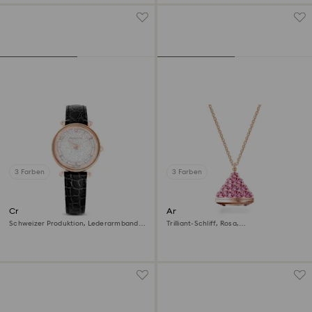
3 Farben
3 Farben
Crystalline wonder Uhr
Anhängeruhr
Schweizer Produktion, Lederarmband,
Trilliant-Schliff, Rosa,
Schwarz, Roségoldfarbenes Finish
Roségoldfarbenes Finish