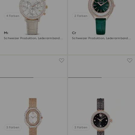
4 Farben
2 Farben
Matrix tennis chrono Uhr
Crystalline aura Uhr
Schweizer Produktion, Lederarmband,
Schweizer Produktion, Lederarmband,
Beige, Roségoldfarbenes Finish
Grün, Roségoldfarbenes Finish
3 Farben
3 Farben