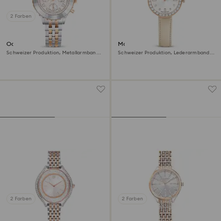
2 Farben
Octea chrono Uhr
Matrix tennis 7-link Uhr
Schweizer Produktion, Metallarmband,
Schweizer Produktion, Lederarmband,
Roséfarben, Metallmix
Grau, Roségoldfarbenes Finish
2 Farben
2 Farben