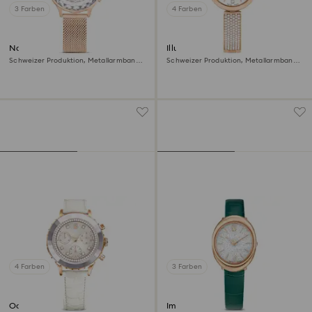
3 Farben
4 Farben
Nova chrono Uhr
Illumina Uhr
Schweizer Produktion, Metallarmband,
Schweizer Produktion, Metallarmband,
Roséfarben, Roségoldfarbenes Finish
Roséfarben, Roségoldfarbenes Finish
4 Farben
3 Farben
Octea chrono Uhr
Imber oval Uhr