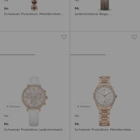
Neu
Neu
Imber oval Uhr
Matrix octagon Uhr
Schweizer Produktion, Metallarmband,
Lederarmband, Beige,
Schwarz, Roségoldfarbenes Finish
Roségoldfarbenes Finish
4 Farben
4 Farben
Neu
Neu
Matrix tennis chrono Uhr
Matrix date Uhr
Schweizer Produktion, Lederarmband,
Schweizer Produktion, Metallarmband,
Roséfarben, Roségoldfarbenes Finish
Roséfarben, Roségoldfarbenes Finish