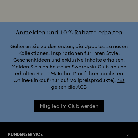
Uhren in Pink
Weiße Uhren
Attract Uhrenkollektion
Cosmopolitan Kollektion
Crystal Rock Oval Kollektion
Anmelden und 10 % Rabatt* erhalten
Crystalline Aura Uhrenkollektion
Gehören Sie zu den ersten, die Updates zu neuen
Kollektionen, Inspirationen für Ihren Style,
Geschenkideen und exklusive Inhalte erhalten.
Crystalline Bangle Armbanduhr Kollektion
Melden Sie sich heute im Swarovski Club an und
erhalten Sie 10 % Rabatt* auf Ihren nächsten
Dextera Bangle Kollektion
Online-Einkauf (nur auf Vollpreisprodukte).
*Es
gelten die AGB
Dextera Octagon Uhrenkollektion
Illumina Kollektion
Mitglied im Club werden
Imber Armreif-Uhrenkollektion
Imber Kristalluhren-Kollektion
Imber Oval Uhrenkollektion
KUNDENSERVICE