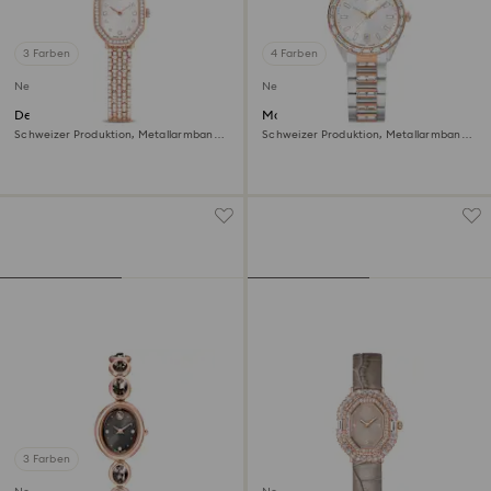
3 Farben
4 Farben
Neu
Neu
Dextera octagon Uhr
Matrix date Uhr
Schweizer Produktion, Metallarmband,
Schweizer Produktion, Metallarmband,
Roséfarben, Roségoldfarbenes Finish
Roséfarben, Metallmix
3 Farben