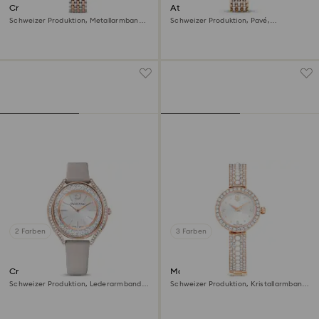
Crystalline aura Uhr
Attract Uhr
Schweizer Produktion, Metallarmband,
Schweizer Produktion, Pavé,
Roséfarben, Metallmix
Kristallarmband, Roséfarben, Metallmix
2 Farben
3 Farben
Crystalline aura Uhr
Matrix pearl Armreifuhr
Schweizer Produktion, Lederarmband,
Schweizer Produktion, Kristallarmband,
Grau, Roségoldfarbenes Finish
Roségoldfarbenes Finish