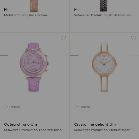
Matrix octagon Uhr
Matrix pearl bangle Uhr
Metallarmband, Roséfarben,
Schweizer Produktion, Kristallarmband,
Roségoldfarbenes Finish
Schwarz, Roségoldfarbenes Finish
4 Farben
4 Farben
Octea chrono Uhr
Crystalline delight Uhr
Schweizer Produktion, Lederarmband,
Schweizer Produktion, Metallarmband,
Violett, Roségoldfarbenes Finish
Weiß, Roségoldfarbenes Finish