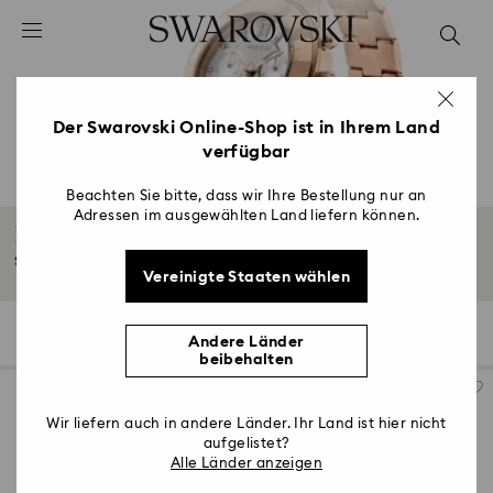
Liste Tastaturkürzel
0 - Header
1 - Hauptinhalt
2 - Footer
Der Swarovski Online-Shop ist in Ihrem Land
verfügbar
3 - Filter
4 - Suchergebnisse
Beachten Sie bitte, dass wir Ihre Bestellung nur an
Adressen im ausgewählten Land liefern können.
Roségoldfarbene Uhren
Sanftes Rosé verwandelt Uhren in Wunder der Zeit und des Stylings.
Vereinigte Staaten wählen
80 Ergebnisse
Filter
Sortieren
Filter
Sortieren
Andere Länder
beibehalten
Wir liefern auch in andere Länder. Ihr Land ist hier nicht
aufgelistet?
Alle Länder anzeigen