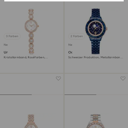
3 Farben
2 Farben
Neu
Neu
Una Angelic Uhr
Octea moon Uhr
Kristallarmband, Roséfarben,
Schweizer Produktion, Metallarmband,
Roségoldfarbenes Finish
Blau, Blaues Finish