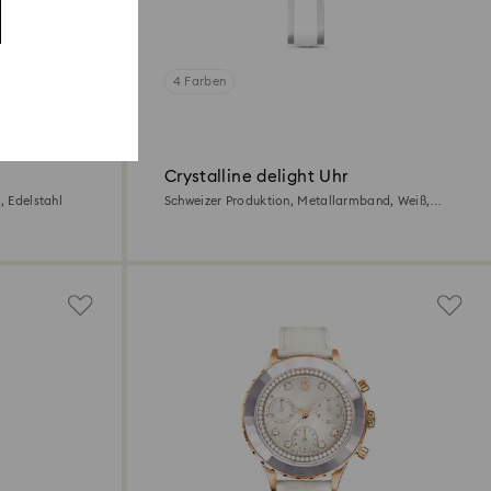
4 Farben
Crystalline delight Uhr
, Edelstahl
Schweizer Produktion, Metallarmband, Weiß,
Edelstahl