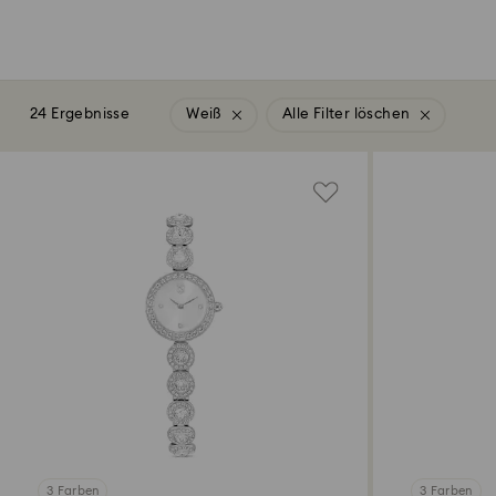
24 Ergebnisse
Weiß
Alle Filter löschen
3 Farben
3 Farben