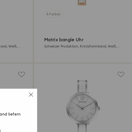
8 Farben
Matrix bangle Uhr
band, Weiß,
Schweizer Produktion, Kristallarmband, Weiß,
Roségoldfarbenes Finish
and liefern