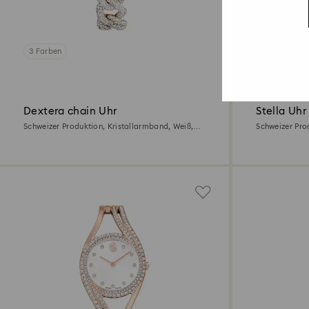
3 Farben
Dextera chain Uhr
Stella Uhr
Schweizer Produktion, Kristallarmband, Weiß,
Schweizer Pro
Champagne-vergoldetes Finish
Weiß, Edelsta