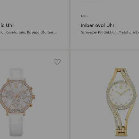
Neu
ic Uhr
Imber oval Uhr
nd, Roséfarben, Roségoldfarbenes
Schweizer Produktion, Metallarmb
Goldfarben, Vergoldetes Finish