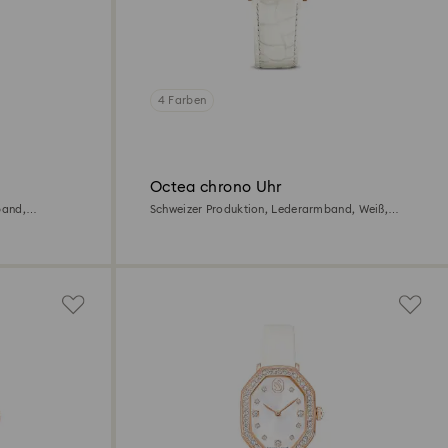
4 Farben
Octea chrono Uhr
band,
Schweizer Produktion, Lederarmband, Weiß,
Roségoldfarbenes Finish