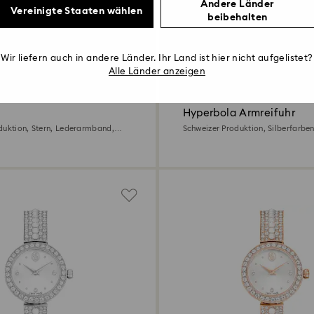
Andere Länder
Vereinigte Staaten wählen
beibehalten
4 Farben
Wir liefern auch in andere Länder. Ihr Land ist hier nicht aufgelistet?
Alle Länder anzeigen
Hyperbola Armreifuhr
duktion, Stern, Lederarmband,
Schweizer Produktion, Silberfarben
hl