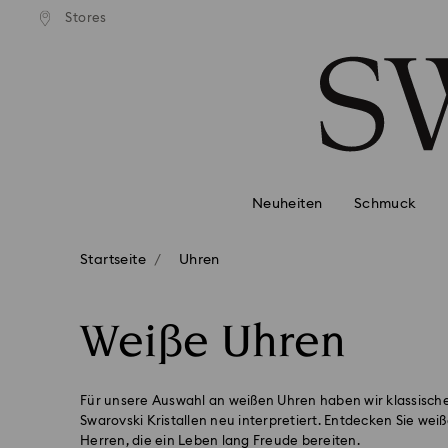
Stores
Liste Tastaturkürzel
0 - Header
1 - Hauptinhalt
2 - Footer
3 - Filter
4 - Suchergebnisse
Neuheiten
Schmuck
Startseite
Uhren
Weiße Uhren
Für unsere Auswahl an weißen Uhren haben wir klassische
Swarovski Kristallen neu interpretiert. Entdecken Sie 
Herren, die ein Leben lang Freude bereiten.