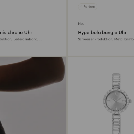
4 Farben
Neu
nis chrono Uhr
Hyperbola bangle Uhr
duktion, Lederarmband,
Schweizer Produktion, Metallarmb
oségoldfarbenes Finish
Goldfarben, Vergoldetes Finish