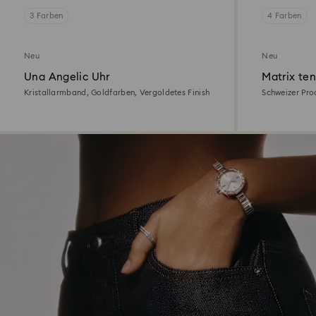
3 Farben
4 Farben
Neu
Neu
Una Angelic Uhr
Matrix ten
Kristallarmband, Goldfarben, Vergoldetes Finish
Schweizer Pro
Roséfarben, R