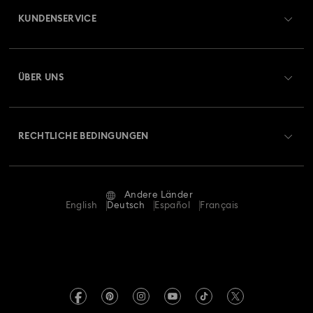
KUNDENSERVICE
Übersicht zum Kundenservice
ÜBER UNS
Geschenkkarten-Guthaben
Über Swarovski
Reparaturstatus
RECHTLICHE BEDINGUNGEN
Stellen & Karriere
Kontakt
Nutzungsbedingungen
Alumni Community
Größe berechnen
Andere Länder
AGB
English
Deutsch
Español
Français
Für Geschäftskunden
Store-Finder
Datenschutz
Sitemap
Cookie-Einwilligung
Swarovski Created Diamonds
Impressum