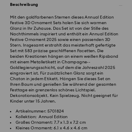
Beschreibung
Mit den goldfarbenen Sternen dieses Annual Edition
Festive 3D Ornament Sets holen Sie sich warmen
Glanz in Ihr Zuhause. Das Set ist von der Stille des
Nachthimmels inspiriert und enthält ein Annual Edition
Festive Ornament 2025 sowie einen passenden 3D
Stern. Insgesamt erstrahlt das meisterhaft gefertigte
Set mit 583 präzise geschliffenen Facetten. Die
beiden Kreationen hängen an einem weißen Ripsband
mit einem Metalletikett in Champagne--
Goldlegierungsschicht, auf dem die Jahreszahl 2025
eingraviert ist. Für zusätzlichen Glanz sorgt ein
Chaton in jedem Etikett. Hängen Sie dieses Set an
Ihren Baum und genießen Sie während der gesamten
Festtage ein grenzenlos schönes Lichtspiel.
Dekorationsobjekt. Kein Spielzeug. Nicht geeignet für
Kinder unter 15 Jahren.
Artikelnummer: 5701824
Kollektion: Annual Edition
Großes Ornament: 7.7 x 1.3 x 7.2 cm
Kleines Ornament: 6.1 x 4.6 x 4.6 cm