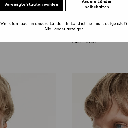
Title:
Andere Länder
Vereinigte Staaten wählen
beibehalten
ent, bei dem sie sich
Ob auffällige Centerpiec
swahl und harmonische
unserem Ratgeber verwan
Wir liefern auch in andere Länder. Ihr Land ist hier nicht aufgelistet?
hlung, die Gespräche
saisonales Arrangement.
Alle Länder anzeigen
Mehr lesen