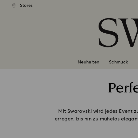
Stores
Liste Tastaturkürzel
0 - Header
1 - Hauptinhalt
2 - Footer
Neuheiten
Schmuck
Perf
Mit Swarovski wird jedes Event z
erregen, bis hin zu mühelos elega