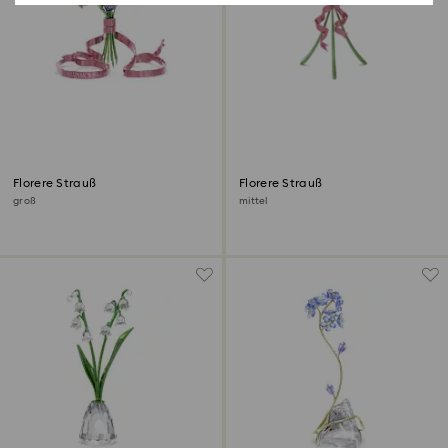
Florere Strauß
Florere Strauß
groß
mittel