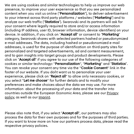
Gema Kollektion
Geschenke zum 20. Hochzeitstag
Übersicht zum Kundenservice
ÜBER UNS
Harmonia Kollektion
Holiday Cheers Kollektion
Geschenkkarten-Guthaben
Über Swarovski
Holiday Magic Kollektion
Reparaturstatus
RECHTLICHE BEDINGUNGEN
Stellen & Karriere
Hulk Figurinen- und Schmuckkollektion
Kontakt
Nutzungsbedingungen
Alumni Community
Größe berechnen
Hyperbola Kollektion
Idyllia Kollektion
Andere Länder
AGB
English
Deutsch
Español
Français
Für Geschäftskunden
Store-Finder
Idyllia Lilia Kollektion
Imber Kollektion
Datenschutz
Sitemap
Iron Man Figurinen- und Schmuckkollektion
Cookie-Einwilligung
Swarovski Created Diamonds
Lucent Kollektion
Luna Kollektion
Impressum
Kristallwelten
Copyright ⓒ 2026 Swarovski. Alle Rechte