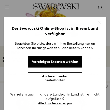
Liste Tastaturkürzel
0 - Header
1 - Hauptinhalt
2 - Footer
Der Swarovski Online-Shop ist in Ihrem Land
verfügbar
3 - Filter
4 - Suchergebnisse
Beachten Sie bitte, dass wir Ihre Bestellung nur an
Adressen im ausgewählten Land liefern können.
Florere Kollektion
Entdecken Sie einen wunderbaren Kristallgarten in voller Blüte. Mit zarten
Vereinigte Staaten wählen
Blütenblättern...
Mehr lesen
15 Ergebnisse
Filter
Sortieren
Filter
Sortieren
Andere Länder
beibehalten
Wir liefern auch in andere Länder. Ihr Land ist hier nicht
aufgelistet?
Alle Länder anzeigen