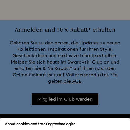
Ariana Grande x Swarovski Capsule Collection
Black Panther Figurinen- und Schmuckkollektion
Anmelden und 10 % Rabatt* erhalten
Captain Marvel Figurinen- und Schmuckkollektion
Gehören Sie zu den ersten, die Updates zu neuen
Kollektionen, Inspirationen für Ihren Style,
Geschenkideen und exklusive Inhalte erhalten.
Cheshire Cat Accessoires und Figurinen
Chroma Kollektion
Melden Sie sich heute im Swarovski Club an und
erhalten Sie 10 % Rabatt* auf Ihren nächsten
Constella Kollektion
Curiosa Kollektion
Online-Einkauf (nur auf Vollpreisprodukte).
*Es
gelten die AGB
Dextera Kollektion
Die Vienna Collection
Mitglied im Club werden
Disney Charaktere und Disney Geschenke
Disney Classics Kollektion
Dulcis Kollektion
KUNDENSERVICE