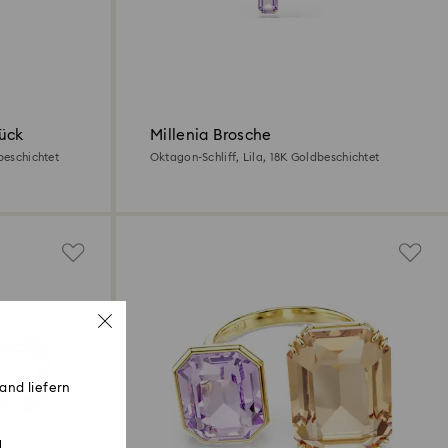
tück
Millenia Brosche
beschichtet
Oktagon-Schliff, Lila, 18K Goldbeschichtet
and liefern