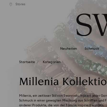
Stores
Liste Tastaturkürzel
0 - Header
1 - Hauptinhalt
2 - Footer
3 - Filter
4 - Suchergebnisse
Neuheiten
Schmuck
Startseite
Kategorien
Millenia Kollekti
Millenia, ein zeitloser Stil von Swarovski, injiziert jeder 
Schmuck in einer gewagten Mischung aus Schliffen und 
anderer Produkte, die von der Familie inspiriert wurden.