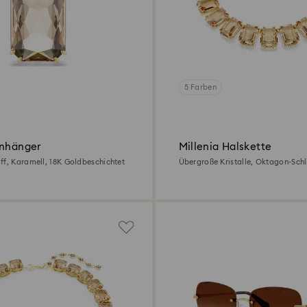
5 Farben
Anhänger
Millenia Halskette
ff, Karamell, 18K Goldbeschichtet
Übergroße Kristalle, Oktagon-Schli
18K Goldbeschichtet