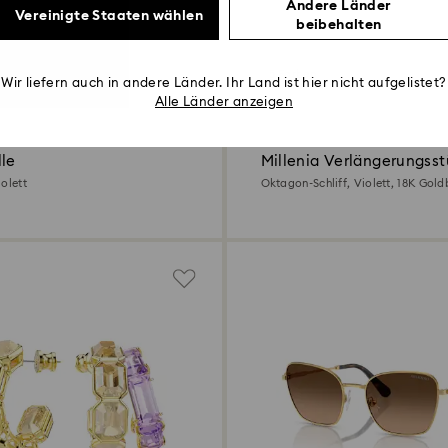
Andere Länder
Vereinigte Staaten wählen
beibehalten
5 Farben
Wir liefern auch in andere Länder. Ihr Land ist hier nicht aufgelistet?
Alle Länder anzeigen
lle
Millenia Verlängerungss
olett
Oktagon-Schliff, Violett, 18K Gold