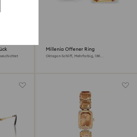
tück
Millenia Offener Ring
beschichtet
Oktagon-Schliff, Mehrfarbig, 18K
Goldbeschichtet