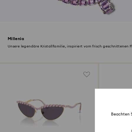
Millenia
Unsere legendäre Kristallfamilie, inspiriert vom frisch geschnittenen F
Beachten S