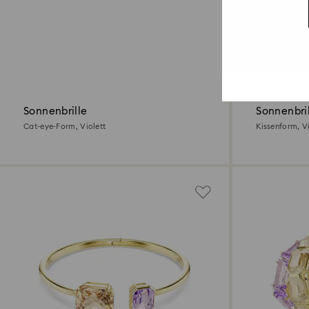
Sonnenbrille
Sonnenbri
Cat-eye-Form, Violett
Kissenform, Vi