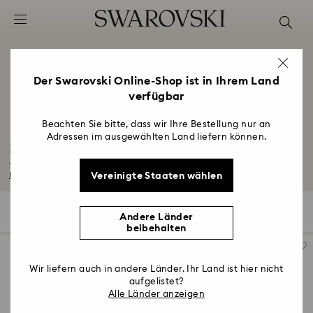
Liste Tastaturkürzel
0 - Header
1 - Hauptinhalt
2 - Footer
Der Swarovski Online-Shop ist in Ihrem Land
verfügbar
3 - Filter
4 - Suchergebnisse
Beachten Sie bitte, dass wir Ihre Bestellung nur an
Adressen im ausgewählten Land liefern können.
Infinity Kollektion
Tauchen Sie ein in die ewige Schönheit unserer Infinity Kollektion. Umfassen...
Vereinigte Staaten wählen
Mehr lesen
28 Ergebnisse
Filter
Sortieren
Filter
Sortieren
Andere Länder
beibehalten
Wir liefern auch in andere Länder. Ihr Land ist hier nicht
aufgelistet?
Alle Länder anzeigen