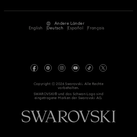
Stellen & Karriere
Hulk Figurinen- und Schmuckkollektion
Kontakt
Nutzungsbedingungen
Alumni Community
Größe berechnen
Hyperbola Kollektion
Idyllia Kollektion
Andere Länder
AGB
English
Deutsch
Español
Français
Für Geschäftskunden
Store-Finder
Idyllia Lilia Kollektion
Imber Kollektion
Datenschutz
Sitemap
Iron Man Figurinen- und Schmuckkollektion
Impressum
Swarovski Created Diamonds
Lucent Kollektion
Luna Kollektion
REACH-Informationen
Kristallwelten
Copyright ⓒ 2026 Swarovski. Alle Rechte
Einwilligungserklärung zum Datenschutz
vorbehalten.
Marvel Figurinen und Accessoires Kollektion
Code of Conduct & Policies
SWAROVSKI® und das Schwan-Logo sind
eingetragene Marken der Swarovski AG.
Matrix Kollektion
Matrix Tennis Kollektion
Matrix Vittore Kollektion
Mesmera Kollektion