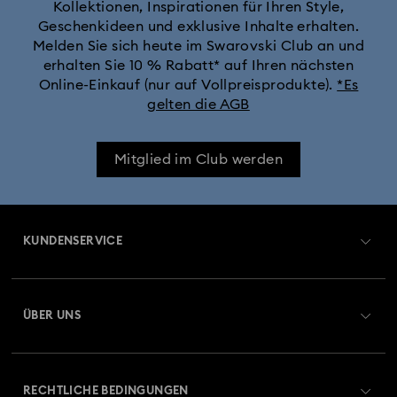
Kollektionen, Inspirationen für Ihren Style,
Geschenkideen und exklusive Inhalte erhalten.
Cheshire Cat Accessoires und Figurinen
Chroma Kollektion
Melden Sie sich heute im Swarovski Club an und
erhalten Sie 10 % Rabatt* auf Ihren nächsten
Constella Kollektion
Curiosa Kollektion
Online-Einkauf (nur auf Vollpreisprodukte).
*Es
gelten die AGB
Dextera Kollektion
Die Vienna Collection
Mitglied im Club werden
Disney Charaktere und Disney Geschenke
Disney Classics Kollektion
Dulcis Kollektion
KUNDENSERVICE
Florere Kollektion
Gema Kollektion
Übersicht zum Kundenservice
ÜBER UNS
Geschenke zum 20. Hochzeitstag
Harmonia Kollektion
Geschenkkarten-Guthaben
Über Swarovski
Holiday Cheers Kollektion
Holiday Magic Kollektion
Reparaturstatus
RECHTLICHE BEDINGUNGEN