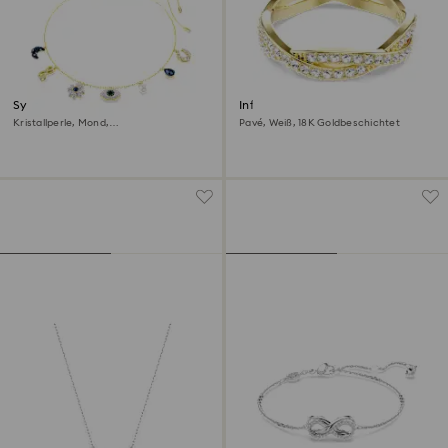
Symbolica Halsband
Infinity Ring
Kristallperle, Mond,
Pavé, Weiß, 18K Goldbeschichtet
Unendlichkeitssymbol, Glücksklee,
Augensymbol und Hufeisen, Blau, 18K
Goldbeschichtet