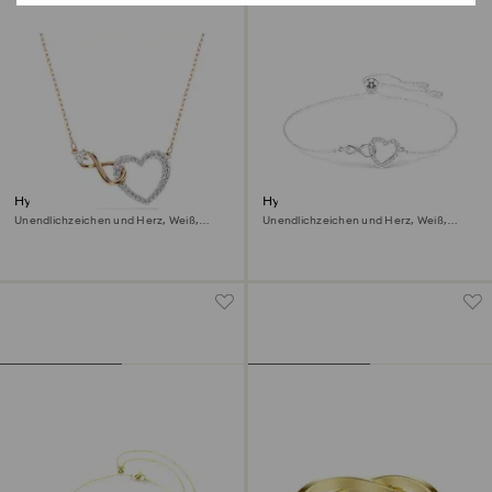
Hyperbola Halskette
Hyperbola Armband
Unendlichzeichen und Herz, Weiß,
Unendlichzeichen und Herz, Weiß,
Metallmix
Rhodiniert