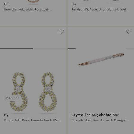
Exist Anhänger
Hyperbola Ohrstecker
Unendlichkeit, Weiß, Roségold-
Rundschliff, Pavé, Unendlichkeit, Weiß,
Legierungsschicht
Rhodiniert
2 Farben
Hyperbola Ohrstecker
Crystalline Kugelschreiber
Rundschliff, Pavé, Unendlichkeit, Weiß,
Unendlichkeit, Rosa lackiert, Roségold-
18K Goldbeschichtet
Legierungsschicht