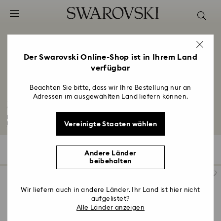
Liste Tastaturkürzel
0 - Header
1 - Hauptinhalt
2 - Footer
Der Swarovski Online-Shop ist in Ihrem Land
verfügbar
3 - Filter
4 - Suchergebnisse
Beachten Sie bitte, dass wir Ihre Bestellung nur an
Adressen im ausgewählten Land liefern können.
Matrix Tennis Kollektion
Inspiriert von der Helixstruktur der DNA und wissenschaftlichen Organismen...
Vereinigte Staaten wählen
Mehr lesen
49 Ergebnisse
Filter
Sortieren
Filter
Sortieren
Andere Länder
beibehalten
Wir liefern auch in andere Länder. Ihr Land ist hier nicht
aufgelistet?
Alle Länder anzeigen