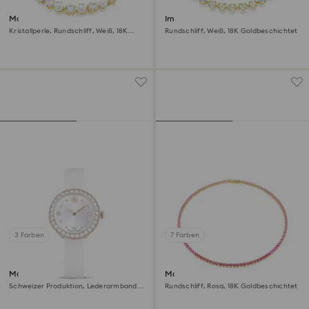
Matrix Tennis Armband
Imber Tennis Halskette
Kristallperle, Rundschliff, Weiß, 18K
Rundschliff, Weiß, 18K Goldbeschichtet
Goldbeschichtet
3 Farben
7 Farben
Matrix tennis Uhr
Matrix Tennis Halskette
Schweizer Produktion, Lederarmband,
Rundschliff, Rosa, 18K Goldbeschichtet
Weiß, Champagne-vergoldetes Finish