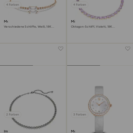
4 Farben
4 Farben
Matrix Armband
Millenia Halskette
Verschiedene Schliffe, Weiß, 18K
Oktagon-Schliff, Violett, 18K
Roségoldbeschichtet
Goldbeschichtet
2 Farben
3 Farben
Imber Tennis Halskette
Matrix tennis Uhr