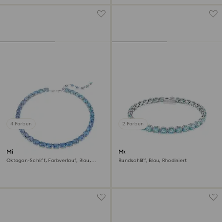
4 Farben
2 Farben
Millenia Halskette
Matrix Tennis Armband
Oktagon-Schliff, Farbverlauf, Blau,
Rundschliff, Blau, Rhodiniert
Rhodiniert