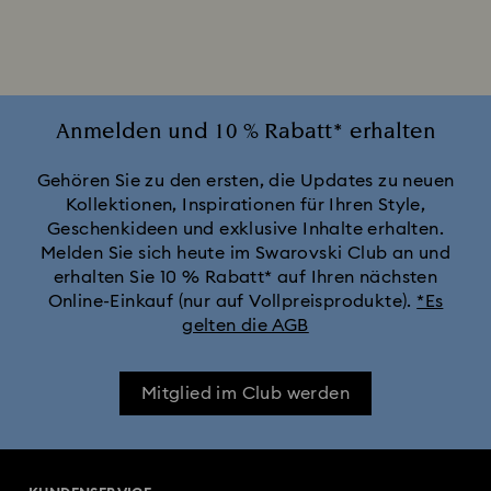
Ariana Grande x Swarovski Capsule Collection
Black Panther Figurinen- und Schmuckkollektion
Anmelden und 10 % Rabatt* erhalten
Captain Marvel Figurinen- und Schmuckkollektion
Gehören Sie zu den ersten, die Updates zu neuen
Kollektionen, Inspirationen für Ihren Style,
Geschenkideen und exklusive Inhalte erhalten.
Cheshire Cat Accessoires und Figurinen
Chroma Kollektion
Melden Sie sich heute im Swarovski Club an und
erhalten Sie 10 % Rabatt* auf Ihren nächsten
Constella Kollektion
Curiosa Kollektion
Online-Einkauf (nur auf Vollpreisprodukte).
*Es
gelten die AGB
Dextera Kollektion
Die Vienna Collection
Mitglied im Club werden
Disney Charaktere und Disney Geschenke
Disney Classics Kollektion
Dulcis Kollektion