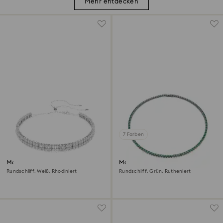
Mehr entdecken
7 Farben
Matrix Halsband
Matrix Tennis Halskette
Rundschliff, Weiß, Rhodiniert
Rundschliff, Grün, Rutheniert