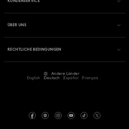
KUNDENSERVICE
Florere Kollektion
Gema Kollektion
Übersicht zum Kundenservice
ÜBER UNS
Geschenke zum 20. Hochzeitstag
Harmonia Kollektion
Geschenkkarten-Guthaben
Über Swarovski
Holiday Cheers Kollektion
Holiday Magic Kollektion
Reparaturstatus
RECHTLICHE BEDINGUNGEN
Stellen & Karriere
Hulk Figurinen- und Schmuckkollektion
Kontakt
Nutzungsbedingungen
Alumni Community
Größe berechnen
Hyperbola Kollektion
Idyllia Kollektion
Andere Länder
AGB
English
Deutsch
Español
Français
Für Geschäftskunden
Store-Finder
Idyllia Lilia Kollektion
Imber Kollektion
Datenschutz
Sitemap
Iron Man Figurinen- und Schmuckkollektion
Cookie-Einwilligung
Swarovski Created Diamonds
Lucent Kollektion
Luna Kollektion
Impressum
Kristallwelten