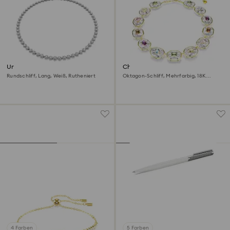
Una Angelic Tennis Halskette
Chroma Tennis Halskette
Rundschliff, Lang, Weiß, Rutheniert
Oktagon-Schliff, Mehrfarbig, 18K
Goldbeschichtet
4 Farben
5 Farben