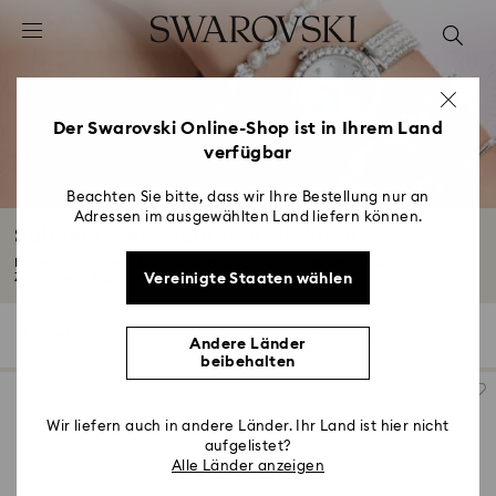
Liste Tastaturkürzel
0 - Header
1 - Hauptinhalt
2 - Footer
Der Swarovski Online-Shop ist in Ihrem Land
verfügbar
3 - Filter
4 - Suchergebnisse
Beachten Sie bitte, dass wir Ihre Bestellung nur an
Adressen im ausgewählten Land liefern können.
Sublima Armreifuhren-Kollektion
Entdecke die neue Sublima Armreifuhren-Kollektion. Diese Swiss-made
Vereinigte Staaten wählen
Zeitmesser...
Mehr lesen
3 Ergebnisse
Filter
Sortieren
Filter
Sortieren
Andere Länder
beibehalten
Wir liefern auch in andere Länder. Ihr Land ist hier nicht
aufgelistet?
Alle Länder anzeigen