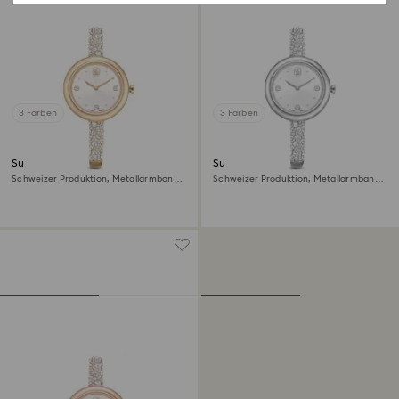
3 Farben
3 Farben
Sublima bangle Uhr
Sublima bangle Uhr
Schweizer Produktion, Metallarmband,
Schweizer Produktion, Metallarmband,
Goldfarben, Champagne-vergoldetes
Silberfarben, Edelstahl
Finish