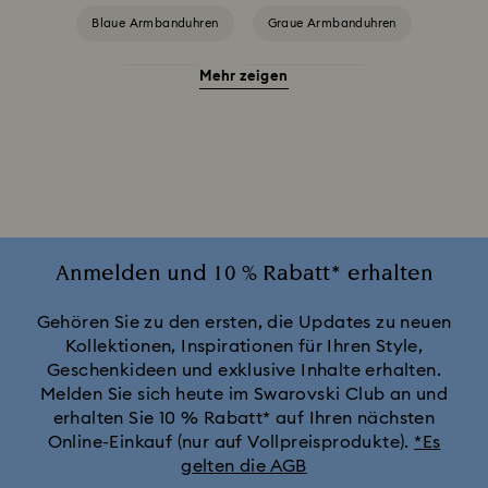
Blaue Armbanduhren
Graue Armbanduhren
Mehr zeigen
Grüne Uhren
Rote Armbanduhren
Schwarze Armbanduhren
Silberfarbene Armbanduhren
Uhren in Pink
Weiße Uhren
Attract Uhrenkollektion
Cosmopolitan Kollektion
Crystal Rock Oval Kollektion
Anmelden und 10 % Rabatt* erhalten
Crystalline Aura Uhrenkollektion
Gehören Sie zu den ersten, die Updates zu neuen
Kollektionen, Inspirationen für Ihren Style,
Geschenkideen und exklusive Inhalte erhalten.
Crystalline Bangle Armbanduhr Kollektion
Melden Sie sich heute im Swarovski Club an und
erhalten Sie 10 % Rabatt* auf Ihren nächsten
Dextera Bangle Kollektion
Online-Einkauf (nur auf Vollpreisprodukte).
*Es
gelten die AGB