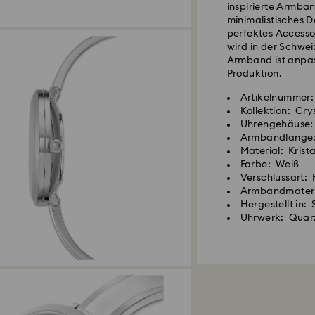
inspirierte Armban
minimalistisches D
perfektes Accessoi
wird in der Schwei
Armband ist anpas
Produktion.
Artikelnummer:
Kollektion: Crys
Uhrengehäuse:
Armbandlänge:
Material: Krista
Farbe: Weiß
Verschlussart: 
Armbandmateri
Hergestellt in:
Uhrwerk: Quar