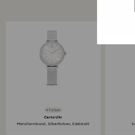
4 Farben
Certa Uhr
Metallarmband, Silberfarben, Edelstahl
S