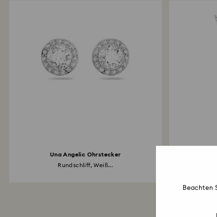
Una Angelic Ohrstecker
U
Rundschliff, Weiß...
Beachten S