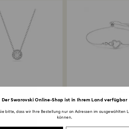
na Angelic Anhänger
Hyperbola Armban
Rundschliff, Weiß...
Unendlichzeichen und He
Der Swarovski Online-Shop ist in Ihrem Land verfügbar
ie bitte, dass wir Ihre Bestellung nur an Adressen im ausgewählten L
können.