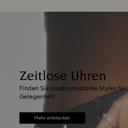
Zeitlose Uhren
Finden Sie ausdrucksstarke Styles für
Gelegenheit
Mehr entdecken