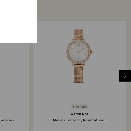
4 Farben
Certa Uhr
warzes...
Metallarmband, Roséfarben...