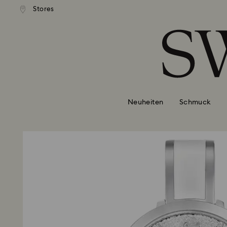
Stores
Liste Tastaturkürzel
0 - Header
1 - Hauptinhalt
2 - Footer
Neuheiten
Schmuck