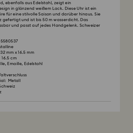
d, ebenfalls aus Edelstahl, zeigt ein
esign in glänzend weißem Lack. Diese Uhr ist ein
re für eine stilvolle Saison und darüber hinaus. Sie
z gefertigt und ist bis 50 m wasserdicht. Das
sbar und passt auf jedes Handgelenk. Schweizer
 5580537
talline
 32 mm x 16.5 mm
 16.5 cm
lle, Emaille, Edelstahl
Faltverschluss
al: Metall
 Schweiz
z