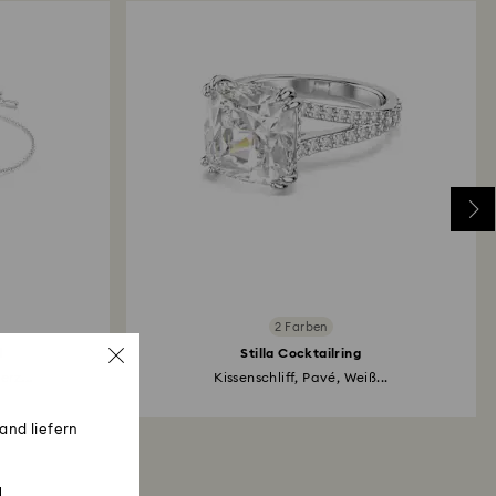
2 Farben
d
Stilla Cocktailring
rz...
Kissenschliff, Pavé, Weiß...
and liefern