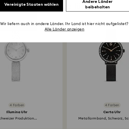
Andere Länder
Vorschläge für Sie
Vereinigte Staaten wählen
beibehalten
Wir liefern auch in andere Länder. Ihr Land ist hier nicht aufgelistet?
Alle Länder anzeigen
4 Farben
4 Farben
Illumina Uhr
Certa Uhr
chweizer Produktion...
Metallarmband, Schwarz, Sch