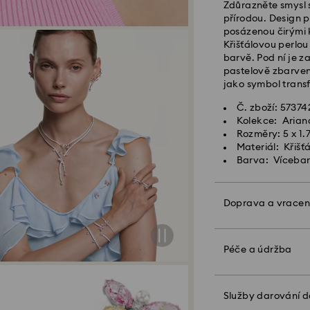
Zdůrazněte smysl s
Standardní dodací
přírodou. Design 
Standardní nákla
posázenou čirými 
Standardní dopr
Křišťálovou perlou
barvě. Pod ní je z
Expresní doručení
pastelově zbarvený
jako symbol transf
Objednávky podan
Č. zboží: 57374
zpracovány a odes
Kolekce: Arian
Expresní dodací lh
Rozměry: 5 x 1.
Náklady na expre
Materiál: Křišť
Barva: Víceba
Společnost Swarov
APO/FPO. Zboží z
Doprava a vracen
tato neobdrží kon
Díky zabalení do 
U produktů Crysta
být vás dárek ješt
Péče a údržba
upozorňujeme, že 
osobní vzkaz.
budete informován
Upozorňujeme:
Služby darování 
Když zvolíte možn
Hlavní prioritou s