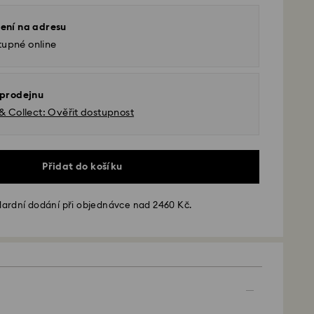
ení na adresu
tupné online
 prodejnu
 & Collect: Ověřit dostupnost
Přidat do košíku
ardní dodání při objednávce nad 2460 Kč.
 - GLS
é od pondělí do pátku do 10:00 SEČ budou
lány tentýž pracovní den.