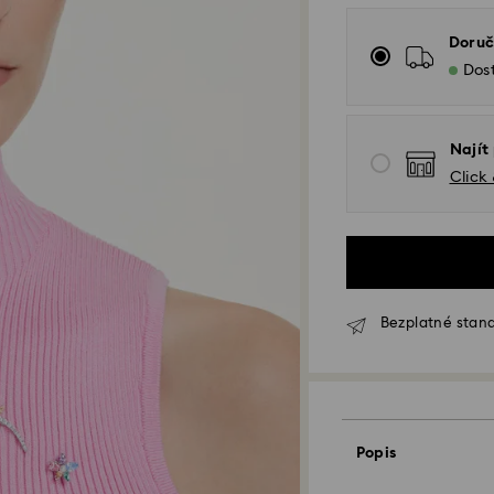
Doruč
Dos
Najít
Click
Bezplatné stand
Standardní dodání
Popis
Objednávky podan
zpracovány a odes