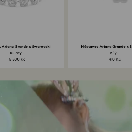
 Ariana Grande x Swarovski
Nástavec Ariana Grande x 
Kulatý...
Bílý...
5 500 Kč
410 Kč