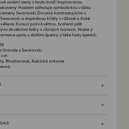
vé osobní cesty s touto broží inspirovanou
 lhůta: 2 pracovní dny po zpracování a odeslání
pokovený rhodiem odhaluje symbolickou vážku
dy na dopravu: CZK 180
kameny Swarovski Zirconia kontrastujícími s
ava zdarma nad: CZK 2460
 Swarovski a doplněnou křídly v růžové a žluté
avěšena živoucí polní květina, tvořená pěti
 -
FedEx
mi okvětními lístky v různých tvarech. Noste ji
ormace spolu s dalšími šperky z téže řady šperků.
é od pondělí do pátku do 14:30 SEČ budou
28
lány tentýž pracovní den.
a Grande x Swarovski
ůta: 1-2 pracovní den po zpracování a odeslání
7 cm
sní přepravu: CZK 480
ály, Rhodiované, Kubická zirkonie
revná
ski nedoručuje do P.O. boxů ani na adresy typu
ůstává majetkem společnosti Swarovski, dokud
í
ečnou platbu.
prémiového sáčku s logem a barevné mašli může
l Myriad, Licensed-in a Creators Lab
ě mimořádnější. K dárku můžete přiložit také
odeslání zásilky může trvat až 2 týdny, o čemž
i e-mailem.
dárků
ost "dárek", vaše zboží bude zabaleno do jednoho
polečnosti Swarovski je vycházet vstříc svým