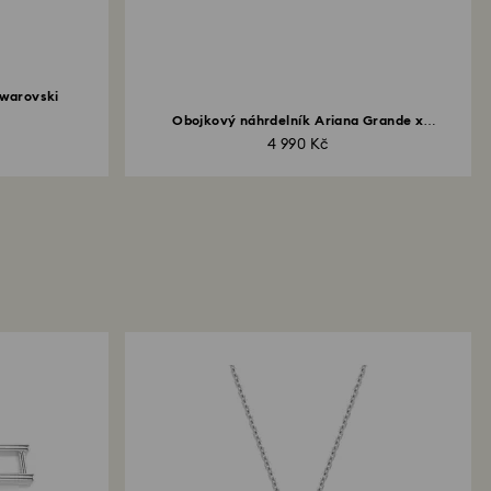
warovski
Obojkový náhrdelník Ariana Grande x
Swarovski...
4 990 Kč