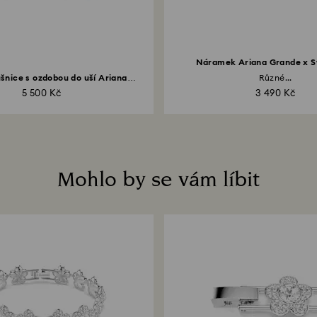
Náramek Ariana Grande x S
šnice s ozdobou do uší Ariana
Různé...
Grande...
5 500 Kč
3 490 Kč
Mohlo by se vám líbit