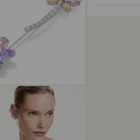
dárkového balení.
zákazníkům. Objed
lze vložit jednu ka
obchodní smlouvy 
a na míru upraven
Udržitelnost:
vztahují na všech
Dárkové obalové m
planetu
Jakk dlouho obvykl
Jakmile obdržíme 
zpracování Vás up
od pokynů vaší fi
platební metodou,
Vyřízení platby m
vrácení zboží a p
zboží.