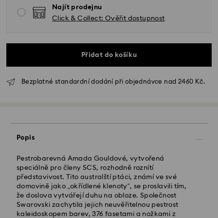
Najít prodejnu
Click & Collect: Ověřit dostupnost
Přidat do košíku
Bezplatné standardní dodání při objednávce nad 2460 Kč.
Standardní dodání - GLS
Popis
Objednávky podané od pondělí do pátku do 10:00
SEČ budou zpracovány a odeslány tentýž pracovní
Pestrobarevná Amada Gouldové, vytvořená
den.
speciálně pro členy SCS, rozhodně roznítí
Standardní dodací lhůta: 2 pracovní dny po
představivost. Tito australští ptáci, známí ve své
zpracování a odeslání
domovině jako „okřídlené klenoty“, se proslavili tím,
Standardní náklady na dopravu: CZK 180
že doslova vytvářejí duhu na obloze. Společnost
Standardní doprava zdarma nad: CZK 2460
Swarovski zachytila jejich neuvěřitelnou pestrost
kaleidoskopem barev, 376 fasetami a nožkami z