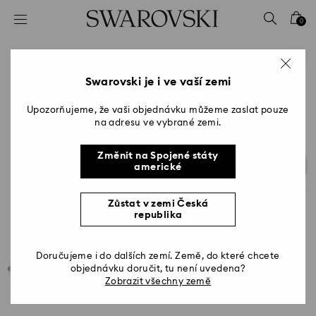
Seznam přístupových kódů
0
0 – Záhlaví
1 – Hlavní obsah
2 – Zápatí
Swarovski je i ve vaší zemi
Upozorňujeme, že vaši objednávku můžeme zaslat pouze
na adresu ve vybrané zemi.
Změnit na Spojené státy
americké
Zůstat v zemi Česká
republika
Doručujeme i do dalších zemí. Země, do které chcete
objednávku doručit, tu není uvedena?
Zobrazit všechny země