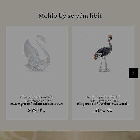
Mohlo by se vám líbit
Produkt pro členy SCS
Produkt pro členy SCS
Exkluzivně on-line
Exkluzivně on-line
SCS Výroční edice Labuť 2024
Elegance of Africa SCS Jeřáb
Neema
2 990 Kč
6 500 Kč