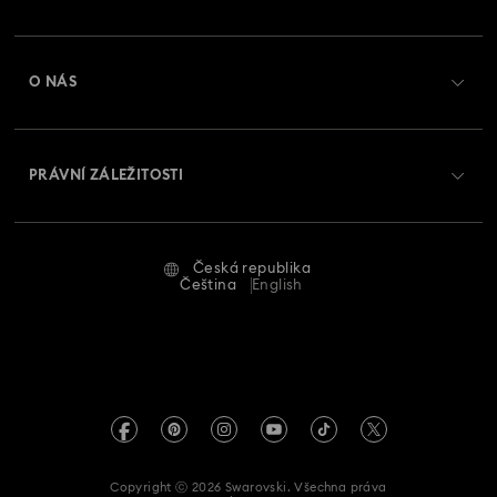
Stav objednávky
Registrovat
Zůstatek na dárkové kartě
O NÁS
Swarovski Club
Zasílání
O Swarovski
Swarovski Crystal Society (SCS)
Vrácení a výměna
PRÁVNÍ ZÁLEŽITOSTI
Zaměstnání a kariéra
Stav opravy
Podmínky použití
Alumni Community
Česká republika
Kontaktujte nás
Smluvní podmínky
Čeština
English
Pro profesionály
Průvodce velikostmi
Zásady ochrany osobních údajů
Mapa stránek
Vyhledávač prodejen
Tiráž
Swarovski Created Diamonds
Informace REACH
Kristallwelten
Copyright ⓒ 2026 Swarovski. Všechna práva