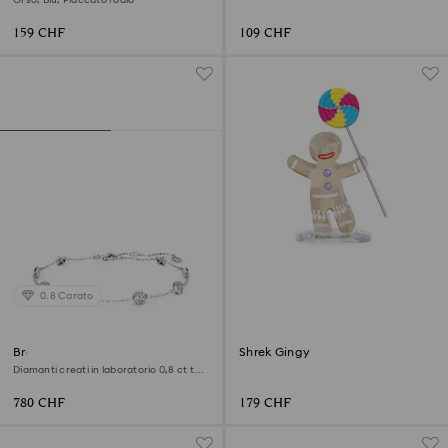
159 CHF
109 CHF
0.8 Carato
Braccialetto Octagon
Shrek Gingy
Diamanti creati in laboratorio 0,8 ct tw,
Forma rotonda, Argento sterling
780 CHF
179 CHF