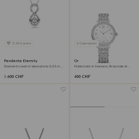
0.33 Carato
3 Colorazioni
Pendente Eternity
Orologio Imber
Diamanti creati in laboratorio 0,33 ct
Fabbricato in Svizzera, Bracciale di
tw, Forma Pear, Infinito, Oro bianco 18 K
metallo, Tono argentato, Acciaio
inossidabile
1.600 CHF
400 CHF