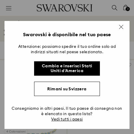
Accesskeys list
0
0 - Header
Regali per neo genitori e genitori in attesa
1 - Main content
Celebra i momenti preziosi con la nostra collezione di regali per neomamme
2 - Footer
Swarovski è disponibile nel tuo paese
e...
Leggi tutto
3 - Filter
Attenzione: possiamo spedire il tuo ordine solo ad
104 risultati
Filtri
Ordina per
Filtri
indirizzi situati nel paese selezionato.
Ordina
4 - Search results
per
Cambia e inserisci Stati
Uniti d'America
Rimani su Svizzera
Consegniamo in altri paesi. Il tuo paese di consegna non
è elencato in questa lista?
Vedi tutti i paesi
4 Colorazioni