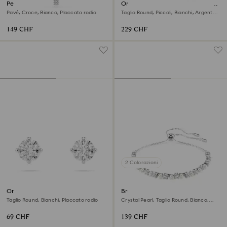
Pendente Insigne
Orecchini a cerchio Swarovski
Classica
Pavé, Croce, Bianco, Placcato rodio
Taglio Round, Piccoli, Bianchi, Argento
sterling
149 CHF
229 CHF
2 Colorazioni
Orecchini a lobo Stilla Attract
Braccialetto Matrix
Taglio Round, Bianchi, Placcato rodio
Crystal Pearl, Taglio Round, Bianco,
Placcato rodio
69 CHF
139 CHF