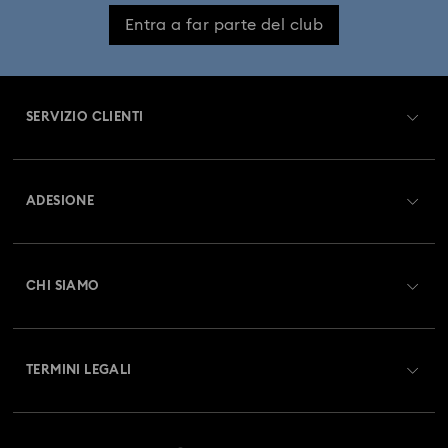
Entra a far parte del club
Collezione Holiday Magic
Collezione Hyperbola
Collezione Idyllia
Collezione Idyllia Lilia
SERVIZIO CLIENTI
Collezione Imber
Collezione Lucent
Panoramica Servizio clienti
ADESIONE
Collezione Luna
Collezione Matrix
Stato dell'ordine
Registrati
Collezione Matrix Tennis
Collezione Matrix Vittore
Saldo Carta Regalo
CHI SIAMO
Swarovski Club
Collezione Mesmera
Collezione Millenia
Spedizioni
A proposito di Swarovski
Swarovski Crystal Society (SCS)
Resi & Cambi
Collezione Numina
Collezione Orbita
TERMINI LEGALI
Lavora con noi
Stato della riparazione
Condizioni D’Uso
Collezione Signum
Collezione Stilla
Alumni Community