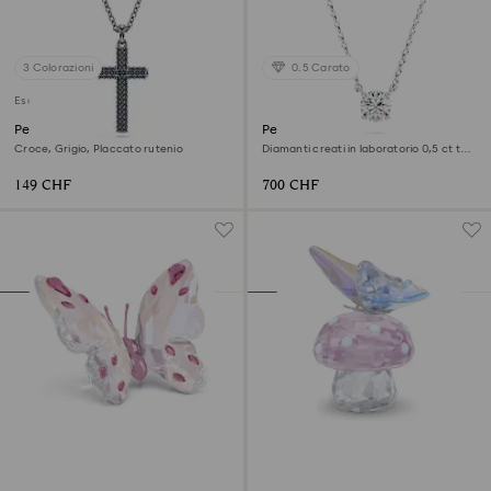
3 Colorazioni
0.5 Carato
Esclusiva online
Pendente Insigne
Pendente Eternity
Croce, Grigio, Placcato rutenio
Diamanti creati in laboratorio 0,5 ct tw,
Forma rotonda, Argento sterling
149 CHF
700 CHF