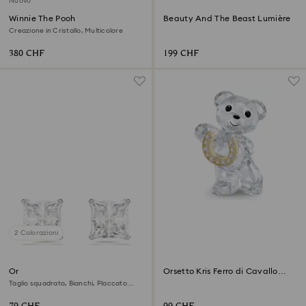
Nuovo
Winnie The Pooh
Beauty And The Beast Lumière
Creazione in Cristallo, Multicolore
380 CHF
199 CHF
2 Colorazioni
Orecchini a lobo Stilla Attract
Orsetto Kris Ferro di Cavallo
Portafortuna
Taglio squadrato, Bianchi, Placcato
rodio