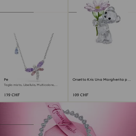
Pendente Ariana Grande x
Orsetto Kris Una Margherita per
Swarovski
Te
Taglio misto, Libellula, Multicolore,
Placcato rodio
139 CHF
109 CHF