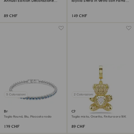
Annual Edition Decorazione
Idyllia Sfera in Vetro con Farfalla
2026
e Fiore
89 CHF
149 CHF
5 Colorazioni
2 Colorazioni
Bracciale Tennis Imber Emily
Charm Idyllia
Taglio Round, Blu, Placcato rodio
Taglio misto, Orsetto, Finitura oro 18K
139 CHF
89 CHF