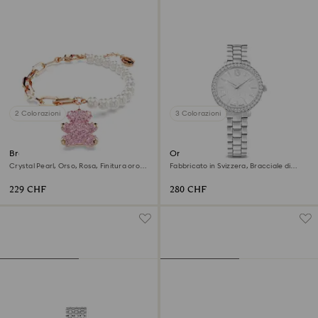
2 Colorazioni
3 Colorazioni
Braccialetto Teddy
Orologio Matrix 3-link
Crystal Pearl, Orso, Rosa, Finitura oro
Fabbricato in Svizzera, Bracciale di
rosa 18K
metallo, Tono argentato, Acciaio
inossidabile
229 CHF
280 CHF