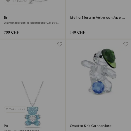
0.5 Carato
Braccialetto Eternity
Idyllia Sfera in Vetro con Ape e
Fiori
Diamanti creati in laboratorio 0,5 ct tw,
Forma a cuore, Argento sterling
700 CHF
149 CHF
2 Colorazioni
Pendente Teddy
Orsetto Kris Cannoniere
Orso, Blu, Placcato rodio