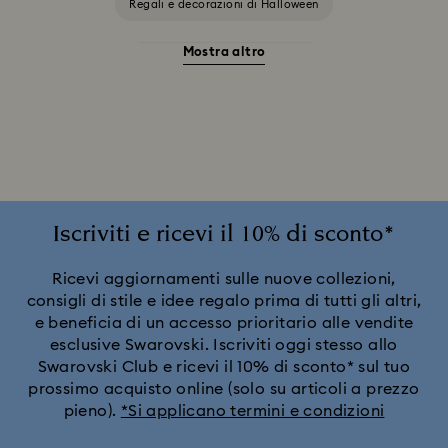
Regali e decorazioni di Halloween
Mostra altro
Accessori e soggetti Stregatto
Ariana Grande x Swarovski Capsule Collection
Collezione Alice nel Paese delle meraviglie
Collezione Angelic
Collezione Chroma
Iscriviti e ricevi il 10% di sconto*
Collezione Constella
Collezione Curiosa
Ricevi aggiornamenti sulle nuove collezioni,
consigli di stile e idee regalo prima di tutti gli altri,
e beneficia di un accesso prioritario alle vendite
Collezione Dextera
Collezione Disney Classics
esclusive Swarovski. Iscriviti oggi stesso allo
Swarovski Club e ricevi il 10% di sconto* sul tuo
Collezione Dulcis
Collezione Florere
prossimo acquisto online (solo su articoli a prezzo
pieno).
*Si applicano termini e condizioni
Collezione Gema
Collezione Harmonia