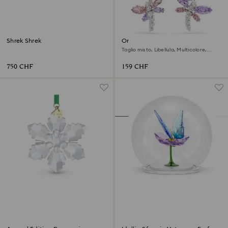
Shrek Shrek
Orecchini pendenti Ariana
Grande x Swarovski
Taglio misto, Libellula, Multicolore,
Placcato rodio
750 CHF
159 CHF