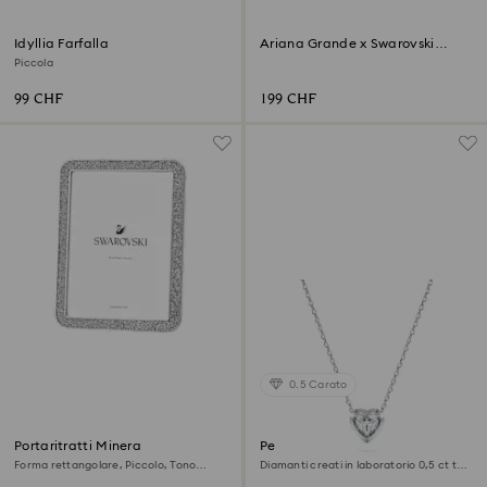
Idyllia Farfalla
‎Ariana Grande x Swarovski
Fungo e Farfalla
Piccola
99 CHF
199 CHF
0.5 Carato
Portaritratti Minera
Pendente Eternity
Forma rettangolare, Piccolo, Tono
Diamanti creati in laboratorio 0,5 ct tw,
argentato
Forma a cuore, Argento sterling