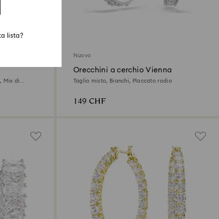
a lista?
Nuovo
Orecchini a cerchio Vienna
, Mix di
Taglio misto, Bianchi, Placcato rodio
149 CHF