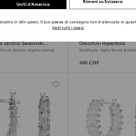
Rimani su Svizzera
Uniti d'America
iamo in altri paesi. Il tuo paese di consegna non è elencato in quest
Vedi tutti i paesi
Nuovo
a cerchio Swarovski
Orecchini Hyperbola
Piccoli, Bianchi, Argento sterling
Stratificato, Taglio Round, Bianchi
finiture
400 CHF