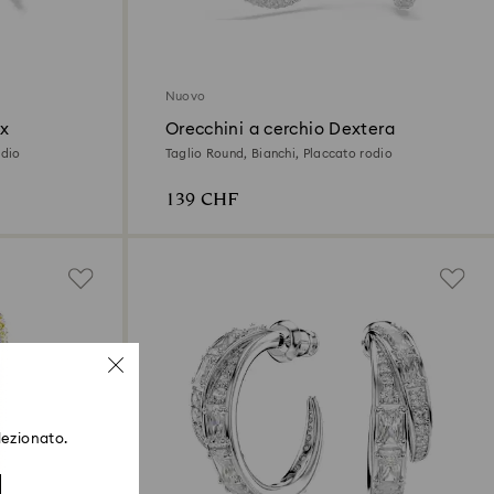
Nuovo
ix
Orecchini a cerchio Dextera
odio
Taglio Round, Bianchi, Placcato rodio
139 CHF
lezionato.