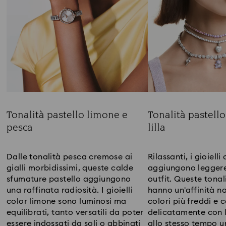
Tonalità pastello limone e
Tonalità pastell
pesca
lilla
Title:
Title:
Dalle tonalità pesca cremose ai
Rilassanti, i gioielli 
gialli morbidissimi, queste calde
aggiungono leggere
sfumature pastello aggiungono
outfit. Queste tonal
una raffinata radiosità. I gioielli
hanno un'affinità na
color limone sono luminosi ma
colori più freddi e
equilibrati, tanto versatili da poter
delicatamente con 
essere indossati da soli o abbinati
allo stesso tempo 