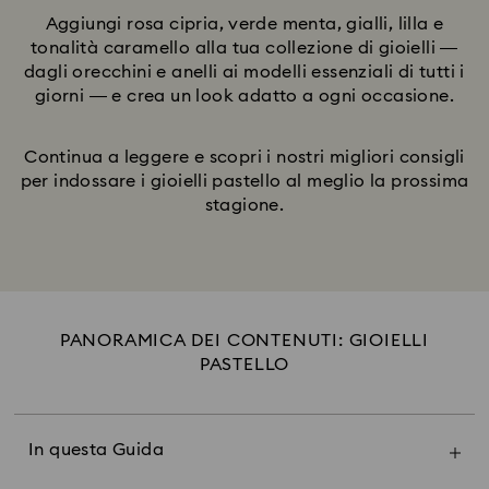
Aggiungi rosa cipria, verde menta, gialli, lilla e
tonalità caramello alla tua collezione di gioielli —
dagli orecchini e anelli ai modelli essenziali di tutti i
giorni — e crea un look adatto a ogni occasione.
Continua a leggere e scopri i nostri migliori consigli
per indossare i gioielli pastello al meglio la prossima
stagione.
PANORAMICA DEI CONTENUTI: GIOIELLI
PASTELLO
Il potere dei gioielli pastello
Rosa pastello e rosa cipria
Verde e blu pastello
In questa Guida
Pesca e limone pastello