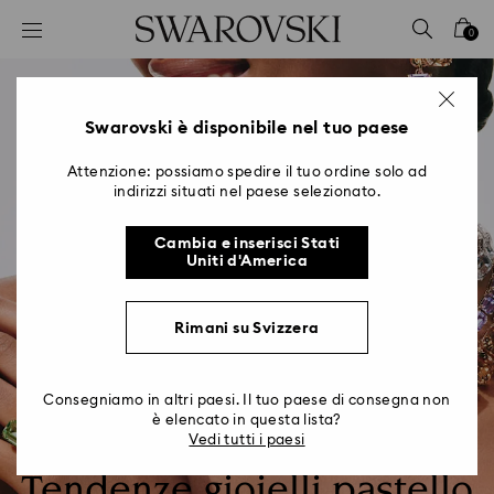
Accesskeys list
0
0 - Header
1 - Main content
2 - Footer
Swarovski è disponibile nel tuo paese
Attenzione: possiamo spedire il tuo ordine solo ad
indirizzi situati nel paese selezionato.
Cambia e inserisci Stati
Uniti d'America
Rimani su Svizzera
Consegniamo in altri paesi. Il tuo paese di consegna non
è elencato in questa lista?
Vedi tutti i paesi
Tendenze gioielli pastello