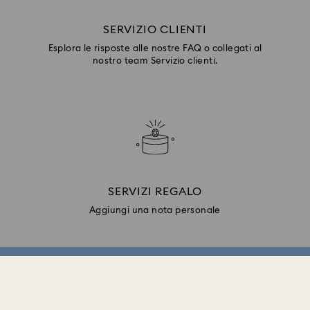
SERVIZIO CLIENTI
Esplora le risposte alle nostre FAQ o collegati al
nostro team Servizio clienti.
SERVIZI REGALO
Aggiungi una nota personale
Iscriviti e ricevi il 10% di sconto*
Ricevi aggiornamenti sulle nuove collezioni,