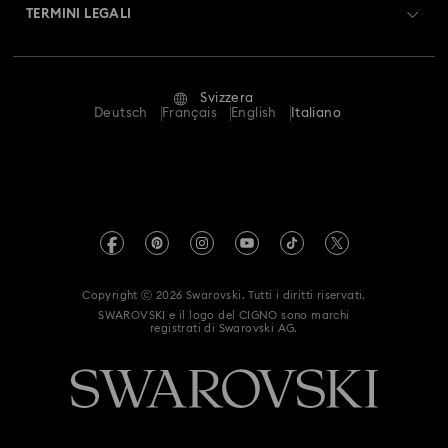
Resi & Cambi
TERMINI LEGALI
Lavora con noi
Stato della riparazione
Condizioni D’Uso
Alumni Community
Svizzera
Contatto
Termini & Condizioni
Deutsch
Français
English
Italiano
For Professionals
Calcola la tua taglia
Informativa Sulla Privacy
Mappa Del Sito
Cerca il store più vicino
Informazioni Legali
Swarovski Created Diamonds
Prenota un appuntamento
Informazioni sul REACH
Kristallwelten
Copyright ⓒ 2026 Swarovski. Tutti i diritti riservati.
Autorizzazione alla raccolta e trattamento dei dati
SWAROVSKI e il logo del CIGNO sono marchi
Code of Conduct & Policies
registrati di Swarovski AG.