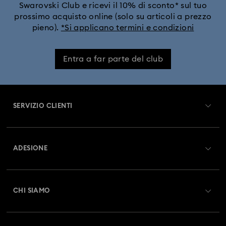
Swarovski Club e ricevi il 10% di sconto* sul tuo
prossimo acquisto online (solo su articoli a prezzo
pieno).
*Si applicano termini e condizioni
Entra a far parte del club
SERVIZIO CLIENTI
Panoramica Servizio clienti
ADESIONE
Stato dell'ordine
Registrati
Saldo Carta Regalo
CHI SIAMO
Swarovski Club
Spedizioni
A proposito di Swarovski
Swarovski Crystal Society (SCS)