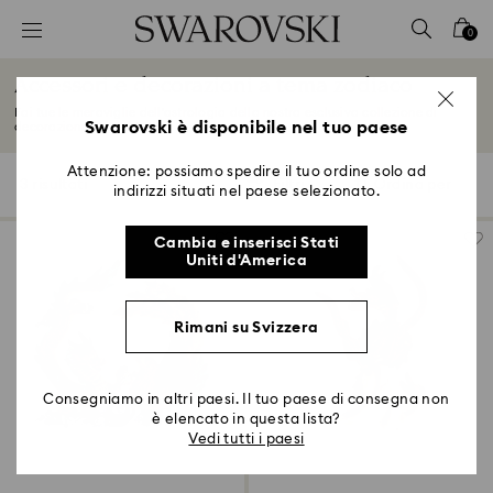
Accesskeys list
0
0 - Header
Accessori e decorazioni a tema zodiaco
1 - Main content
Fai tue le meraviglie dell'astrologia della nostra esclusiva collezione di
2 - Footer
Swarovski è disponibile nel tuo paese
decorazioni...
Leggi tutto
3 - Filter
Attenzione: possiamo spedire il tuo ordine solo ad
3 risultati
Filtri
Ordina per
Filtri
indirizzi situati nel paese selezionato.
Ordina
4 - Search results
per
Cambia e inserisci Stati
Uniti d'America
Rimani su Svizzera
Consegniamo in altri paesi. Il tuo paese di consegna non
è elencato in questa lista?
Vedi tutti i paesi