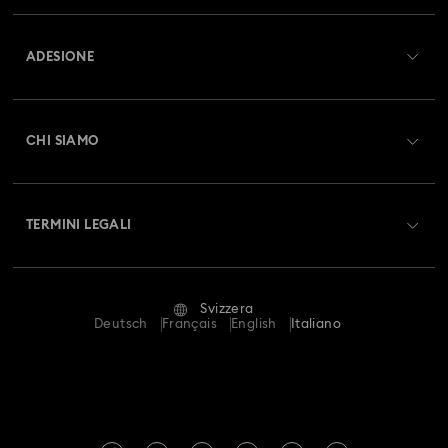
Panoramica Servizio clienti
ADESIONE
Stato dell'ordine
Registrati
Saldo Carta Regalo
CHI SIAMO
Swarovski Club
Spedizioni
A proposito di Swarovski
Swarovski Crystal Society (SCS)
Resi & Cambi
TERMINI LEGALI
Lavora con noi
Stato della riparazione
Condizioni D’Uso
Alumni Community
Svizzera
Contatto
Termini & Condizioni
Deutsch
Français
English
Italiano
For Professionals
Calcola la tua taglia
Informativa Sulla Privacy
Mappa Del Sito
Cerca il store più vicino
Informazioni Legali
Swarovski Created Diamonds