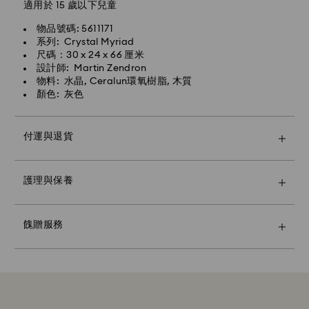
適用於 15 歲以下兒童
物品號碼: 5611171
系列: Crystal Myriad
尺碼：30 x 24 x 66 厘米
設計師: Martin Zendron
物料: 水晶, Ceralun環氧樹脂, 木質
顏色: 灰色
付運與退貨
使用高級品牌提袋和彩色蝴蝶結包裝讓您的禮物更顯特
護理與保養
別。您還可以加入個性化的禮物信息。
請注意：
選擇一個禮品選項，您的物品將全部被包裝在一個禮品
餽贈服務
袋。如果您想添加個性化的留言，每個訂單將添加一張卡
片。
永續性材料：
我們在選擇禮品包裝材料時，已經考慮到保護我們美麗的
地球。