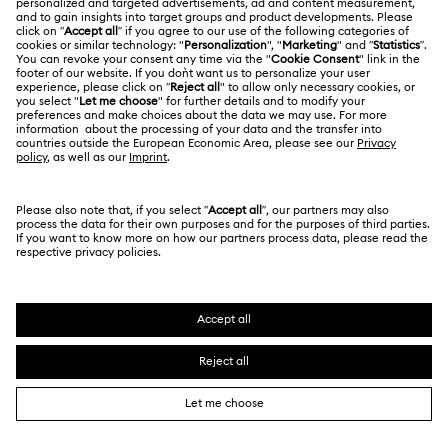
退貨和換貨
法律條款
工作與職業
聯絡我們
使用條款
Alumni Community
香港特別行政區
尺寸標示
條款和條件
繁體中文
English
適用於專業人士
搜尋各地店舖
私隱
網站地圖
Cookie 同意
Swarovski Created Diamond *培育鑽石
版權
Kristallwelten
版權所有 ⓒ 2026 Swarovski. 保留所有權利。
有關 REACH 的資訊
SWAROVSKI及天鵝標誌是Swarovski AG的註冊商標。
Code of Conduct & Policies
資料保護同意聲明書
A類註冊人註冊證明書