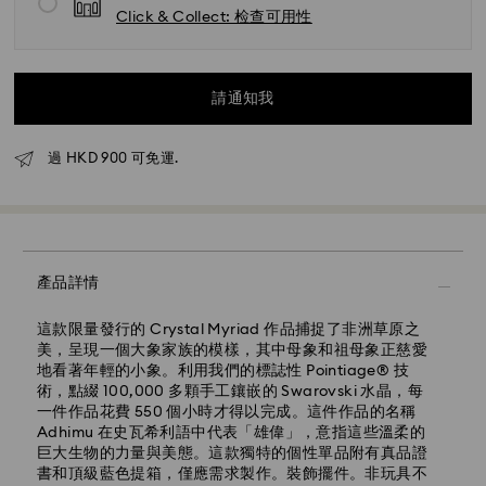
Click & Collect: 检查可用性
請通知我
過 HKD 900 可免運.
產品詳情
運送公司 - 順豐速運
這款限量發行的 Crystal Myriad 作品捕捉了非洲草原之
美，呈現一個大象家族的模樣，其中母象和祖母象正慈愛
地看著年輕的小象。利用我們的標誌性 Pointiage® 技
術，點綴 100,000 多顆手工鑲嵌的 Swarovski 水晶，每
一件作品花費 550 個小時才得以完成。這件作品的名稱
運送運費：港幣50 $
Adhimu 在史瓦希利語中代表「雄偉」，意指這些溫柔的
免費運送門檻：港幣900 $
巨大生物的力量與美態。這款獨特的個性單品附有真品證
書和頂級藍色提箱，僅應需求製作。裝飾擺件。非玩具不