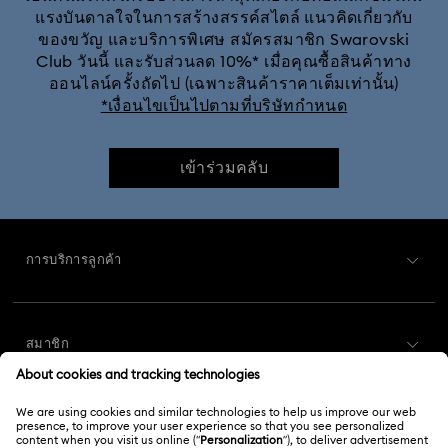
แรงบันดาลใจในการสร้างสรรค์สไตล์ แนวคิดเกี่ยวกับ
ของขวัญ และบริการพิเศษ สมัครสมาชิก Swarovski
เคสและฝาครอบ iPhone® 16 Pro Max
Club วันนี้ และรับส่วนลด 10%* เมื่อคุณซื้อสินค้าทาง
ออนไลน์ครั้งถัดไป (เฉพาะสินค้าราคาเต็มเท่านั้น)
เคสและฝาครอบโทรศัพท์ iPhone® 16
*เงื่อนไขเป็นไปตามที่บริษัทกำหนด
เข้าร่วมคลับ
การบริการลูกค้า
ภาพรวมการบริการลูกค้า
สมาชิก
สถานะคำสั่งซื้อ
ลงทะเบียน
ยอดคงเหลือของบัตรของขวัญ
เกี่ยวกับเรา
Swarovski Club