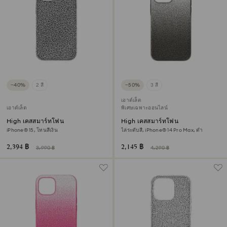
−40%
2 สี
−50%
3 สี
เอาต์เล็ต
เอาต์เล็ต
พิเศษเฉพาะออนไลน์
High เคสสมาร์ทโฟน
High เคสสมาร์ทโฟน
iPhone® 15, โทนสีเงิน
ไล่ระดับสี, iPhone® 14 Pro Max, ดำ
2,394 ฿
2,145 ฿
3,990 ฿
4,290 ฿