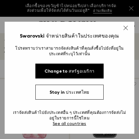
เลือกซื้อของขวัญช้าไปหน่อยรึเปล่า เลือกบริการจัด
ส่งด่วนเพื่อให้จัดส่งได้ทันวันแม่ดูสิ*
อ่านเพิ่มเติม
วันแม่ปีนี้ รับฟรี! กระเป๋าสะพายไหล่สีฟ้าที่ใช้งานได้
รายการกุญแจการเข้าถึง
หลากหลาย เมื่อมียอดซื้อครบ 7,800 บาทขึ้นไป*
0
ซื้อเลย
ดูข้อมูลเพิ่มเติม
ซื้อเลย
0 - หัวข้อ
Swarovski จำหน่ายสินค้าในประเทศของคุณ
ร้านค้าเคสโทรศัพท์
เลือกซื้อของขวัญช้าไปหน่อยรึเปล่า เลือกบริการจัด
1 - เนื้อหาหลัก
ส่งด่วนเพื่อให้จัดส่งได้ทันวันแม่ดูสิ*
อ่านเพิ่มเติม
โปรดทราบว่าเราสามารถจัดส่งสินค้าที่คุณสั่งซื้อไปยังที่อยู่ใน
ปกป้องอุปกรณ์ของคุณอย่างงดงามมีสไตล์ และสำรวจคอลเลกชันร้านค้าเคสโทรศัพท์
2 - ส่วนท้าย
ของเรา...
อ่านเพิ่มเติม
ประเทศที่ระบุไว้เท่านั้น
3 - ตัวกรอง
23 ผลลัพธ์
ตัวกรอง
เรียงตาม
ตัว
Change to สหรัฐอเมริกา
เรียง
4 - ผลลัพธ์จากการค้นหา
กรอง
ตาม
Stay in ประเทศไทย
เราจัดส่งสินค้าไปยังประเทศอื่น ๆ ประเทศที่คุณต้องการจัดส่งไม่
อยู่ในรายการนี้ใช่ไหม
See all countries