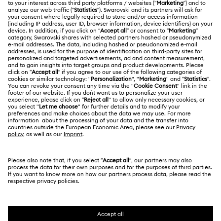
การส่งสินค้า
เกี่ยวกับ Swarovski
Swarovski Crystal Society (SCS)
การส่งคืนและการเปลี่ยน
กฎหมาย
งานและอาชีพ
สถานะการซ่อม
ข้อกำหนดการใช้งาน
Alumni Community
ประเทศไทย
ติดต่อเรา
ข้อกำหนดและเงื่อนไข
English
ไทย
สำหรับมืออาชีพ
คู่มือขนาด
นโยบายด้านความเป็นส่วนตัว
ไซต์แมป
ค้นหาร้านค้า
ความยินยอมในการใช้คุกกี้
Swarovski Created Diamonds
จองการนัดหมาย
ผู้ตีพิมพ์
Kristallwelten
ข้อมูลเกี่ยวกับ REACH
Code of Conduct & Policies
Copyright © 2026 Swarovski. All rights reserved.
คำแถลงการให้ความยินยอมเกี่ยวกับการคุ้มครองข้อมูล
SWAROVSKI and the SWAN logo are registered and
trademarks of Swarovski AG.